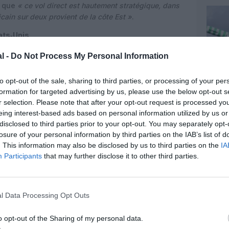
e que
« ce vol direct est hautement stratégique, dans
cain sur deux provient de la côte Est »
.
ats‑Unis
 été soigné : à son arrivée à Nice, le commandant
l -
Do Not Process My Personal Information
is et américain, illustrant le caractère hautement
 entre les deux rives de l’Atlantique.
« Cette ligne
to opt-out of the sale, sharing to third parties, or processing of your per
e passer moins de temps en vol et plus de temps à
formation for targeted advertising by us, please use the below opt-out s
lare Black, directrice générale Royaume‑Uni, Irlande,
r selection. Please note that after your opt-out request is processed y
es.
eing interest-based ads based on personal information utilized by us or
disclosed to third parties prior to your opt-out. You may separately opt-
ion de la destination
losure of your personal information by third parties on the IAB’s list of
. This information may also be disclosed by us to third parties on the
IA
inscrit dans le prolongement d’une stratégie
Participants
that may further disclose it to other third parties.
ôte d’Azur, Côte d’Azur France Tourisme et les
olider les marchés long‑courriers à haut pouvoir
a notamment été organisée en Amérique du Nord
afin de renforcer la visibilité de la destination
l Data Processing Opt Outs
des compagnies aériennes.
o opt-out of the Sharing of my personal data.