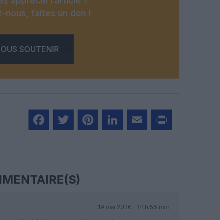
z apprécié l’article ?
-nous, faites un don !
OUS SOUTENIR
Facebook
Twitter
Pinterest
LinkedIn
Email
Print
MENTAIRE(S)
19 mai 2026 - 14 h 56 min