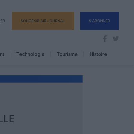
TER
SOUTENIR AIR JOURNAL
S'ABONNER
nt
Technologie
Tourisme
Histoire
Pratique
Hôtellerie
Voyages d’affaires
LLE