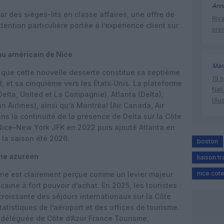
Ann
r des sièges-lits en classe affaires, une offre de
Riy
ention particulière portée à l’expérience client sur
prem
au américain de Nice
Mam
que cette nouvelle desserte constitue sa septième
19 h
d, et sa cinquième vers les États‑Unis. La plateforme
Nati
Delta, United et La Compagnie), Atlanta (Delta),
l’Au
 Airlines), ainsi qu’à Montréal (Air Canada, Air
ans la continuité de la présence de Delta sur la Côte
Nice–New York JFK en 2022 puis ajouté Atlanta en
 la saison été 2026.
boston
sme azuréen
liaison t
nice cote
igne est clairement perçue comme un levier majeur
caine à fort pouvoir d’achat. En 2025, les touristes
croissante des séjours internationaux sur la Côte
atistiques de l’aéroport et des offices de tourisme.
déléguée de Côte d’Azur France Tourisme,