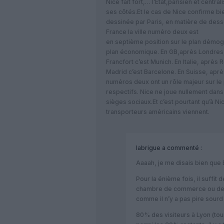
Nice fait fort,… l’Etat,parisien et cent
ses côtés.Et le cas de Nice confirme bi
dessinée par Paris, en matière de desser
France la ville numéro deux est
en septième position sur le plan démog
plan économique. En GB,après Londres,
Francfort c’est Munich. En Italie, après
Madrid c’est Barcelone. En Suisse, apr
numéros deux ont un rôle majeur sur le
respectifs. Nice ne joue nullement dan
sièges sociaux.Et c’est pourtant qu’à Ni
transporteurs américains viennent.
labrigue
a commenté :
Aaaah, je me disais bien que Bu
Pour la énième fois, il suffit d
chambre de commerce ou de l
comme il n’y a pas pire sourd
80% des visiteurs à Lyon (tour