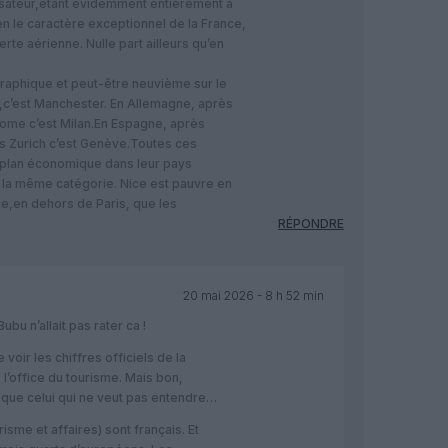
ralisateur,étant évidemment entièrement à
en le caractère exceptionnel de la France,
te aérienne. Nulle part ailleurs qu’en
raphique et peut-être neuvième sur le
c’est Manchester. En Allemagne, après
 Rome c’est Milan.En Espagne, après
ès Zurich c’est Genève.Toutes ces
 plan économique dans leur pays
s la même catégorie. Nice est pauvre en
ce,en dehors de Paris, que les
RÉPONDRE
20 mai 2026 - 8 h 52 min
bu n’allait pas rater ca !
e voir les chiffres officiels de la
’office du tourisme. Mais bon,
 que celui qui ne veut pas entendre…
isme et affaires) sont français. Et