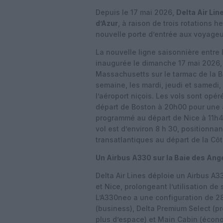
Depuis le 17 mai 2026,
Delta Air Lin
d’Azur
, à raison de trois rotations
nouvelle porte d’entrée aux voyageu
La nouvelle ligne saisonnière entre
inaugurée le dimanche 17 mai 2026, 
Massachusetts sur le tarmac de la Bai
semaine, les mardi, jeudi et samed
l’aéroport niçois. Les vols sont op
départ de Boston à 20h00 pour une a
programmé au départ de Nice à 11h4
vol est d’environ 8 h 30, positionnan
transatlantiques au départ de la Côt
Un Airbus A330 sur la Baie des Ang
Delta Air Lines déploie un Airbus A3
et Nice, prolongeant l’utilisation de 
L’A330neo a une configuration de 28
(business), Delta Premium Select (
plus d’espace) et Main Cabin (écono