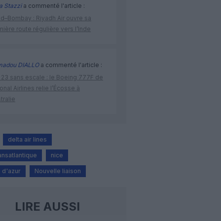
a Stazzi
a commenté l'article :
ad–Bombay : Riyadh Air ouvre sa
ière route régulière vers l’Inde
adou DIALLO
a commenté l'article :
 23 sans escale : le Boeing 777F de
onal Airlines relie l’Écosse à
stralie
delta air lines
ransatlantique
nice
 d'azur
Nouvelle liaison
LIRE AUSSI