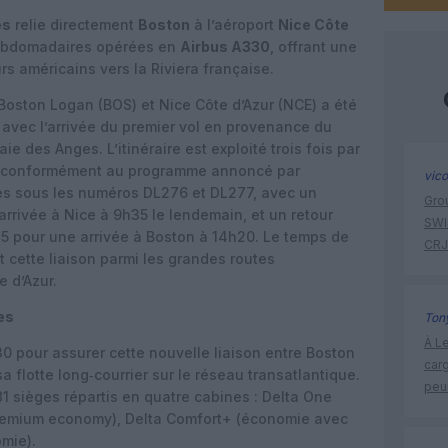
es
relie directement
Boston
à l’aéroport
Nice Côte
 hebdomadaires opérées en
Airbus A330
, offrant une
rs américains vers la Riviera française.
 Boston Logan (BOS) et Nice Côte d’Azur (NCE) a été
avec l’arrivée du premier vol en provenance du
e des Anges. L’itinéraire est exploité trois fois par
i, conformément au programme annoncé par
vic
érés sous les numéros DL276 et DL277, avec un
Gro
rrivée à Nice à 9h35 le lendemain, et un retour
SWIS
5 pour une arrivée à Boston à 14h20. Le temps de
CRJ
t cette liaison parmi les grandes routes
e d’Azur.
es
Tony
À Le
30 pour assurer cette nouvelle liaison entre Boston
carg
sa flotte long‑courrier sur le réseau transatlantique.
peu
1 sièges répartis en quatre cabines : Delta One
premium economy), Delta Comfort+ (économie avec
mie).