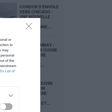
CONDOR S’ENVOLE
VERS CHICAGO :
UNE NOUVELLE
LIGNE
QUOTIDIENNE...
sonal or
RIYAD–BOMBAY :
ection to
RIYADH AIR OUVRE
ou may
SA PREMIÈRE
 personal
ROUTE
out of the
RÉGULIÈRE...
 downstream
B’s List of
AIR INDIA OUVRE
UNE LIAISON
SAISONNIÈRE
MUMBAI–
TORONTO ET...