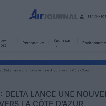
SE CONNEC
Low
Zoom sur
Perspective
Environneme
cost
…
Edito
En chiffres
Avis d’expert
 : Delta lance une nouvelle ligne directe vers la Côte d’Azur
AJ Académie
Vidéo
 : DELTA LANCE UNE NOUVE
 VERS LA CÔTE D’AZUR