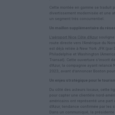
Cette montée en gamme se traduit pa
divertissement modernisée et une att
un segment très concurrentiel.
Un maillon supplémentaire du rése
L’aéroport Nice Côte d’Azur
souligne 
route directe vers l’Amérique du Nor
est déjà reliée à New York JFK (par 
Philadelphie et Washington (American
Transat). Cette ouverture s’inscrit d
d’Azur, la compagnie ayant relancé 
2023, avant d’annoncer Boston pour
Un enjeu stratégique pour le touri
Du côté des acteurs locaux, cette l
pour capter une clientèle nord‑améri
américains ont représenté une part 
d’Azur, tendance confirmée par les st
Dans un communiqué, la présidente 