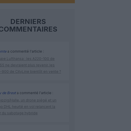
DERNIERS
COMMENTAIRES
omte
a commenté l'article :
upe Lufthansa : les A220-100 de
S ne devraient plus revenir, les
-900 de CityLine bientôt en vente ?
 de Brest
a commenté l'article :
ipzig/Halle, un drone piégé et un
o DHL heurté en vol relancent la
r du sabotage hybride