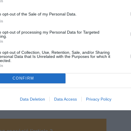
In
o opt-out of the Sale of my Personal Data.
In
to opt-out of processing my Personal Data for Targeted
ing.
In
o opt-out of Collection, Use, Retention, Sale, and/or Sharing
ersonal Data that Is Unrelated with the Purposes for which it
lected.
In
CONFIRM
@Delta Air Lines
Data Deletion
Data Access
Privacy Policy