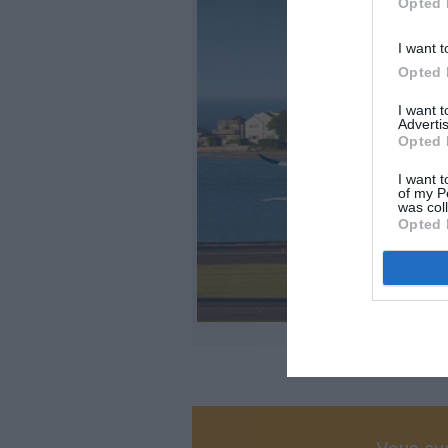
Opted 
I want t
Opted 
I want 
Advertis
Opted 
I want t
of my P
was col
Opted 