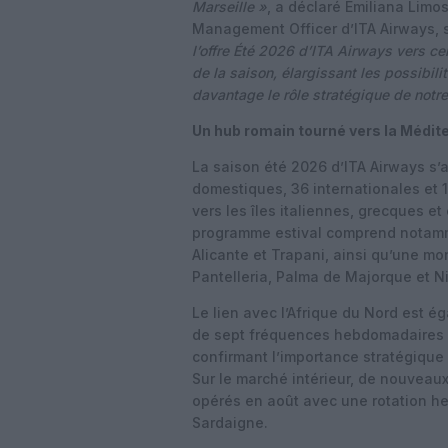
Marseille »
, a déclaré Emiliana Limo
Management Officer d’ITA Airways, 
l’offre Été 2026 d’ITA Airways vers ce
de la saison, élargissant les possibil
davantage le rôle stratégique de notr
Un hub romain tourné vers la Médit
La saison été 2026 d’ITA Airways s’a
domestiques, 36 internationales et 1
vers les îles italiennes, grecques e
programme estival comprend notamm
Alicante et Trapani, ainsi qu’une m
Pantelleria, Palma de Majorque et N
Le lien avec l’Afrique du Nord est é
de sept fréquences hebdomadaires s
confirmant l’importance stratégique
Sur le marché intérieur, de nouveau
opérés en août avec une rotation he
Sardaigne.