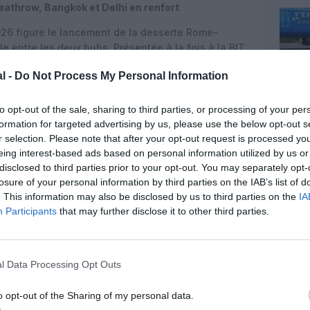
eathrow, Bangkok et Delhi en renfort
2026 figure le lancement de la desserte Rome–
e entre les deux hubs. Présentée à la fois à la BIT
igne s’inscrit dans la stratégie de renforcement d’ITA
l -
Do Not Process My Personal Information
in, jugé
« stratégique pour le développement du
gnie. La liaison doit atteindre cinq fréquences
bre, en complément d’un réseau déjà étendu vers
to opt-out of the sale, sharing to third parties, or processing of your per
cago, Washington, Los Angeles, Miami, San
formation for targeted advertising by us, please use the below opt-out s
r selection. Please note that after your opt-out request is processed y
os Aires ou Rio de Janeiro.
eing interest-based ads based on personal information utilized by us or
ment Londres Heathrow au cœur de sa stratégie,
disclosed to third parties prior to your opt-out. You may separately opt-
x fois par jour à partir de la saison été 2026, en
losure of your personal information by third parties on the IAB’s list of
don City. À plus long rayon d’action, la compagnie
. This information may also be disclosed by us to third parties on the
IA
lièrement vers la Thaïlande et l’Inde : tout au long
Participants
that may further disclose it to other third parties.
e–Bangkok passe de trois à cinq fréquences
Rome–Delhi devient quotidienne, avec sept vols par
croissante de voyages long-courriers vers des
l Data Processing Opt Outs
touristique et culturel »
, selon le transporteur.
 portée de Lufthansa
o opt-out of the Sharing of my personal data.