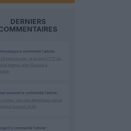
DERNIERS
COMMENTAIRES
hématiques
a commenté l'article :
 23 sans escale : le Boeing 777F de
onal Airlines relie l’Écosse à
stralie
issi novembri
a commenté l'article :
–Corse : ces vols électriques qui se
ilent à l’horizon 2030
rge13
a commenté l'article :