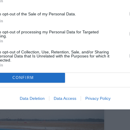
In
ors qu’ITA Airways poursuit le rajeunissement de
 d’appareils de nouvelle génération (Airbus
o opt-out of the Sale of my Personal Data.
oyés progressivement sur les lignes européennes
In
e met en avant, notamment lors de salons comme
mmation de carburant et en émissions de CO₂ de ces
to opt-out of processing my Personal Data for Targeted
ing.
In
ique,
ITA Airways
est en cours d’intégration au sein
o opt-out of Collection, Use, Retention, Sale, and/or Sharing
u capital, et doit rejoindre Star Alliance au cours
ersonal Data that Is Unrelated with the Purposes for which it
s avoir quitté progressivement SkyTeam. Cette
lected.
In
 d’un renforcement des accords de partage de
n ou Brussels Airlines, et faire de Rome-Fiumicino
CONFIRM
u groupe germano-italien.
Data Deletion
Data Access
Privacy Policy