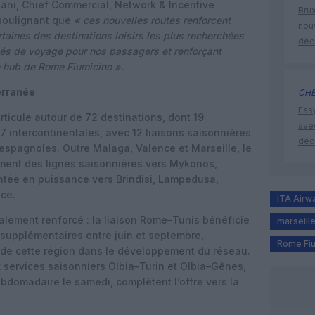
sani, Chief Commercial, Network & Incentive
Brux
soulignant que
« ces nouvelles routes renforcent
nouv
rtaines des destinations loisirs les plus recherchées
déc
ités de voyage pour nos passagers et renforçant
e hub de Rome Fiumicino ».
erranée
CHE
Eas
rticule autour de 72 destinations, dont 19
ave
7 intercontinentales, avec 12 liaisons saisonnières
déd
t espagnoles. Outre Malaga, Valence et Marseille, le
ent des lignes saisonnières vers Mykonos,
ontée en puissance vers Brindisi, Lampedusa,
ice.
ITA Airw
galement renforcé : la liaison Rome–Tunis bénéficie
marseill
upplémentaires entre juin et septembre,
Rome Fiu
 de cette région dans le développement du réseau.
x services saisonniers Olbia–Turin et Olbia–Gênes,
bdomadaire le samedi, complètent l’offre vers la