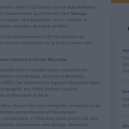
 réseau d’été 2026 autour de son
hub de Rome-
sons saisonnières quotidiennes vers
Malaga
,
s hausses de fréquences vers la Tunisie, la
throw, Houston, Bangkok et Delhi.
si son positionnement de transporteur de
n tout en accélérant sur le long-courrier vers
Mat
19 h
Rome–Valence et Rome–Marseille
Nati
exploite trois nouvelles lignes saisonnières
l’Au
micino vers Malaga, Valence et Marseille,
 2026. Ces destinations figurent désormais dans
a compagnie, aux côtés d’autres liaisons
Bad
ma de Majorque ou Nice.
Nice
prof
 dans chacun des trois aéroports, en présence de
utorités aéroportuaires et des équipes
le communiqué.
« C’est avec grand plaisir que nous
iaisons saisonnières vers Malaga, Valence et
@Se