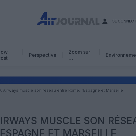
SE CONNEC
Low
Zoom sur
Perspective
Environneme
cost
…
Edito
En chiffres
Avis d’expert
TA Airways muscle son réseau entre Rome, l’Espagne et Marseille
AJ Académie
Vidéo
A AIRWAYS MUSCLE SON RÉSE
’ESPAGNE ET MARSEILLE