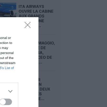
ITA AIRWAYS
OUVRE LA CABINE
AUX GRANDS
CHIENS : UNE
PREMIÈRE...
sonal or
LORENZA MAGGIO,
ection to
STRATÈGE DE
ou may
LUFTHANSA,
 personal
NOMMÉE CEO DE
out of the
BRUSSELS...
 downstream
B’s List of
RIYADH AIR
S’INVITE EN
ESPAGNE : DEUX
NOUVELLES
ROUTES DE...