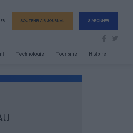
TER
SOUTENIR AIR JOURNAL
S'ABONNER
nt
Technologie
Tourisme
Histoire
Pratique
Hôtellerie
Voyages d’affaires
AU