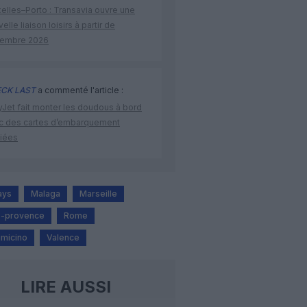
elles–Porto : Transavia ouvre une
elle liaison loisirs à partir de
embre 2026
CK LAST
a commenté l'article :
yJet fait monter les doudous à bord
c des cartes d’embarquement
iées
ays
Malaga
Marseille
e-provence
Rome
micino
Valence
LIRE AUSSI