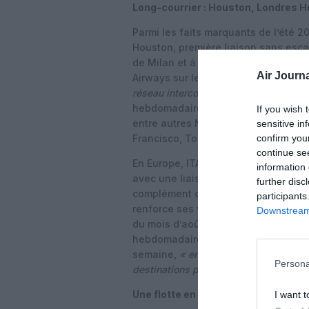
Long-courrier : Houston, Londres H
Parmi les faits marquants de l’été 
Houston, première liaison sans escal
de Milan et à l’ITB de Berlin, cette l
Air Journa
Airways sur le marché nord-américa
réseau intercontinental »
par la compa
hebdomadaires entre juin et septem
If you wish 
entre autres New York, Boston, Chi
sensitive in
confirm you
Francisco, Toronto, São Paulo, Buen
continue se
En Europe, ITA Airways remet égale
information 
avec une liaison Rome–LHR opérée deu
further disc
complément de ses services vers Lon
participants
renforce ses vols vers l’Asie, particu
Downstream 
du mois d’août 2026, la liaison Rom
hebdomadaires, tandis que la route 
semaine,
« en réponse à la demande 
Persona
destinations présentant un fort intérêt 
Une flotte en croissance et l’ombre
I want t