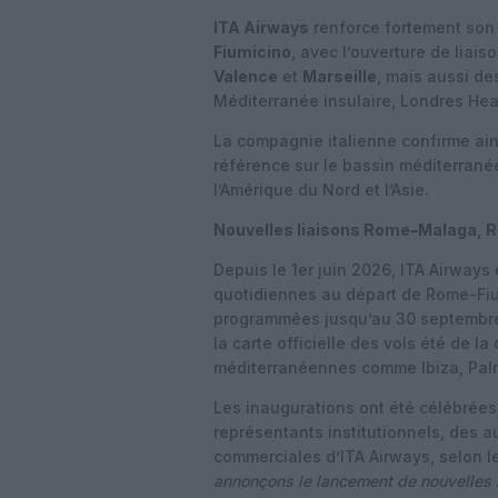
ITA Airways
renforce fortement son
Fiumicino
, avec l’ouverture de liai
Valence
et
Marseille
, mais aussi de
Méditerranée insulaire, Londres Hea
La compagnie italienne confirme ain
référence sur le bassin méditerranée
l’Amérique du Nord et l’Asie.
Nouvelles liaisons Rome–Malaga, 
Depuis le 1er juin 2026, ITA Airways 
quotidiennes au départ de Rome-Fiu
programmées jusqu’au 30 septembre
la carte officielle des vols été de l
méditerranéennes comme Ibiza, Pal
Les inaugurations ont été célébrées
représentants institutionnels, des a
commerciales d’ITA Airways, selon 
annonçons le lancement de nouvelles l