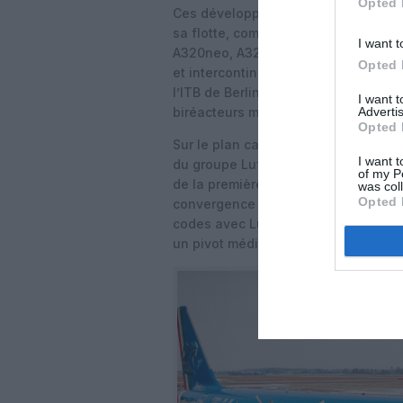
Opted 
Ces développements interviennent al
sa flotte, composée majoritairement
I want t
A320neo, A321neo et A330neo) dépl
Opted 
et intercontinentales. La compagni
l’ITB de Berlin, les gains en conso
I want 
Advertis
biréacteurs modernisés.
Opted 
Sur le plan capitalistique et stratég
I want t
du groupe Lufthansa, qui a pris 41% d
of my P
de la première moitié de 2026, aprè
was col
Opted 
convergence devrait s’accompagner
codes avec Lufthansa, Swiss, Austria
un pivot méditerranéen du réseau d