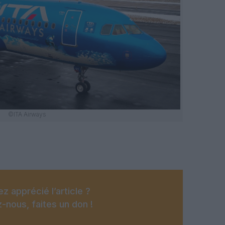
©ITA Airways
z apprécié l’article ?
-nous, faites un don !