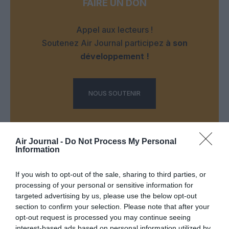
FAIRE UN DON
Appel aux lecteurs !
Soutenez Air Journal participez
à son
développement !
NOUS SOUTENIR
Air Journal -
Do Not Process My Personal
Information
If you wish to opt-out of the sale, sharing to third parties, or
DERNIERS COMMENTAIRES
processing of your personal or sensitive information for
targeted advertising by us, please use the below opt-out
section to confirm your selection. Please note that after your
Aviation
a commenté l'article :
opt-out request is processed you may continue seeing
interest-based ads based on personal information utilized by