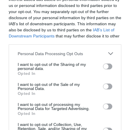
Partenariat Malaysia Airlines – SNCF : une offre
us or personal information disclosed to third parties prior to
intermodale entre Paris-CDG et 27 gares françaises
your opt-out. You may separately opt-out of the further
disclosure of your personal information by third parties on the
IAB’s list of downstream participants. This information may
NDR
a commenté l'article :
also be disclosed by us to third parties on the
IAB’s List of
Aéroports du Maroc : la carte d’embarquement passe
Downstream Participants
that may further disclose it to other
au tout numérique avec Pax Check
third parties.
Personal Data Processing Opt Outs
I want to opt-out of the Sharing of my
histoire de l'aviation
personal data.
Opted In
I want to opt-out of the Sale of my
LIRE AUSSI
Personal Data.
Opted In
I want to opt-out of processing my
Personal Data for Targeted Advertising.
LE 6 AOÛT 1909 DANS LE
Opted In
CIEL : ROGER SOMMER
I want to opt-out of Collection, Use,
PERMET LE SACRE...
Retention, Sale, and/or Sharing of my