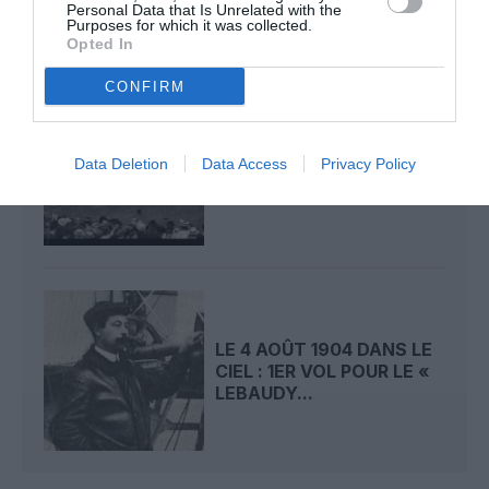
Personal Data that Is Unrelated with the
Purposes for which it was collected.
Opted In
CONFIRM
LE 5 AOÛT 1908 DANS LE
CIEL : LE « ZEPPELIN »
Data Deletion
Data Access
Privacy Policy
DÉTRUIT PAR...
LE 4 AOÛT 1904 DANS LE
CIEL : 1ER VOL POUR LE «
LEBAUDY...