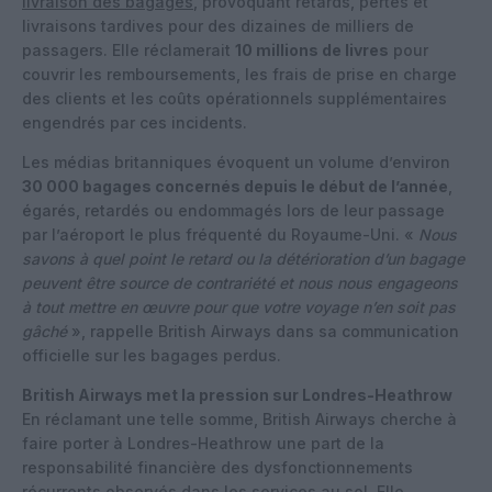
livraison des bagages
, provoquant retards, pertes et
livraisons tardives pour des dizaines de milliers de
passagers. Elle réclamerait
10 millions de livres
pour
couvrir les remboursements, les frais de prise en charge
des clients et les coûts opérationnels supplémentaires
engendrés par ces incidents.
Les médias britanniques évoquent un volume d’environ
30 000 bagages concernés depuis le début de l’année
,
égarés, retardés ou endommagés lors de leur passage
par l’aéroport le plus fréquenté du Royaume-Uni. «
Nous
savons à quel point le retard ou la détérioration d’un bagage
peuvent être source de contrariété et nous nous engageons
à tout mettre en œuvre pour que votre voyage n’en soit pas
gâché
», rappelle British Airways dans sa communication
officielle sur les bagages perdus.
British Airways met la pression sur Londres-Heathrow
En réclamant une telle somme, British Airways cherche à
faire porter à Londres-Heathrow une part de la
responsabilité financière des dysfonctionnements
récurrents observés dans les services au sol. Elle