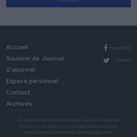
S'INSCRIRE
Accueil
Facebook
Soutenir Air Journal
Twitter
S’abonner
Espace personnel
Contact
Archives
Air Journal publie des informations sur les compagnies
aériennes, les avions, les nouvelles liaisons et toute
autre actualité concernant l’aéronautique civile.