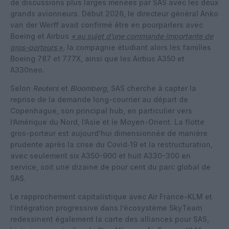
de discussions plus larges menées par SAS avec les deux
grands avionneurs. Début 2026, le directeur général Anko
van der Werff avait confirmé être en pourparlers avec
Boeing et Airbus
« au sujet d’une commande importante de
gros-porteurs »,
la compagnie étudiant alors les familles
Boeing 787 et 777X, ainsi que les Airbus A350 et
A330neo.
Selon
Reuters
et
Bloomberg
, SAS cherche à capter la
reprise de la demande long-courrier au départ de
Copenhague, son principal hub, en particulier vers
l’Amérique du Nord, l’Asie et le Moyen-Orient. La flotte
gros-porteur est aujourd’hui dimensionnée de manière
prudente après la crise du Covid‑19 et la restructuration,
avec seulement six A350-900 et huit A330-300 en
service, soit une dizaine de pour cent du parc global de
SAS.
Le rapprochement capitalistique avec Air France-KLM et
l’intégration progressive dans l’écosystème SkyTeam
redessinent également la carte des alliances pour SAS,