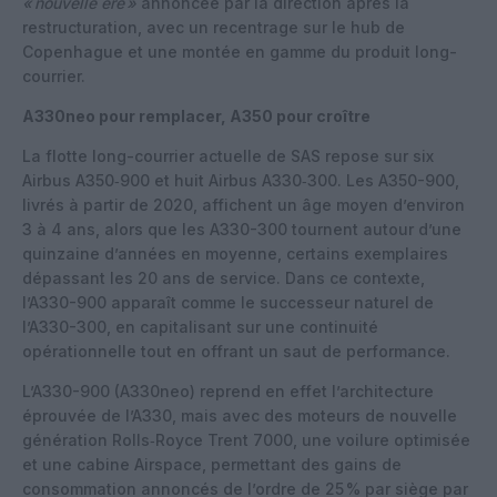
«
nouvelle ère
»
annoncée par la direction après la
restructuration, avec un recentrage sur le hub de
Copenhague et une montée en gamme du produit long-
courrier.
A330neo pour remplacer, A350 pour croître
La flotte long-courrier actuelle de SAS repose sur six
Airbus A350‑900 et huit Airbus A330‑300. Les A350-900,
livrés à partir de 2020, affichent un âge moyen d’environ
3 à 4 ans, alors que les A330-300 tournent autour d’une
quinzaine d’années en moyenne, certains exemplaires
dépassant les 20 ans de service. Dans ce contexte,
l’A330-900 apparaît comme le successeur naturel de
l’A330-300, en capitalisant sur une continuité
opérationnelle tout en offrant un saut de performance.
L’A330-900 (A330neo) reprend en effet l’architecture
éprouvée de l’A330, mais avec des moteurs de nouvelle
génération Rolls‑Royce Trent 7000, une voilure optimisée
et une cabine Airspace, permettant des gains de
consommation annoncés de l’ordre de 25 % par siège par