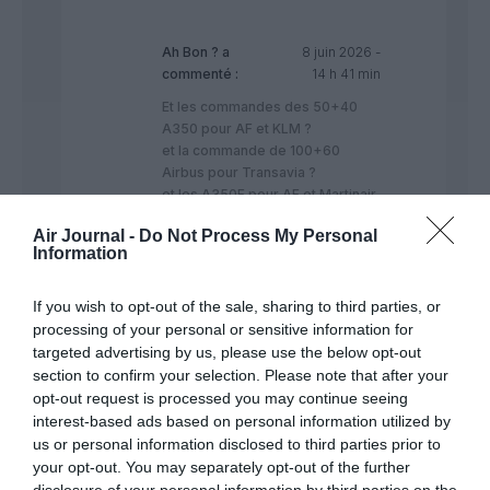
Ah Bon ?
a
8 juin 2026 -
commenté :
14 h 41 min
Et les commandes des 50+40
A350 pour AF et KLM ?
et la commande de 100+60
Airbus pour Transavia ?
et les A350F pour AF et Martinair
?
Air Journal -
Do Not Process My Personal
Concernant SAS, AF-KLM n’en
Information
possède que 20%, et est en
cours d’acquisition pour la
participation de castlelake.
If you wish to opt-out of the sale, sharing to third parties, or
Les synergies sont là et ce n’est
processing of your personal or sensitive information for
pas fini.
targeted advertising by us, please use the below opt-out
section to confirm your selection. Please note that after your
RÉPONDRE
opt-out request is processed you may continue seeing
interest-based ads based on personal information utilized by
us or personal information disclosed to third parties prior to
reponse
a
8 juin 2026 -
your opt-out. You may separately opt-out of the further
commenté :
16 h 20 min
disclosure of your personal information by third parties on the