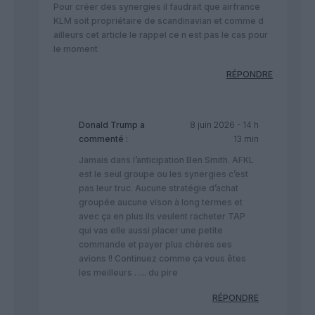
Pour créer des synergies il faudrait que airfrance
KLM soit propriétaire de scandinavian et comme d
ailleurs cet article le rappel ce n est pas le cas pour
le moment
RÉPONDRE
Donald Trump
a
8 juin 2026 - 14 h
commenté :
13 min
Jamais dans l’anticipation Ben Smith. AFKL
est le seul groupe ou les synergies c’est
pas leur truc. Aucune stratégie d’achat
groupée aucune vison à long termes et
avec ça en plus ils veulent racheter TAP
qui vas elle aussi placer une petite
commande et payer plus chères ses
avions !! Continuez comme ça vous êtes
les meilleurs ….. du pire
RÉPONDRE