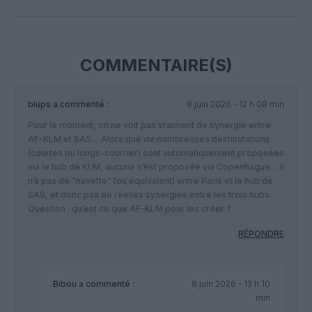
Facebook
Twitter
Pinterest
LinkedIn
Email
Print
COMMENTAIRE(S)
blups
a commenté :
8 juin 2026 - 12 h 08 min
Pour le moment, on ne voit pas vraiment de synergie entre
AF-KLM et SAS… Alors que de nombreuses destinatations
(courtes ou longs-courrier) sont automatiquement proposées
via le hub de KLM, aucune n’est proposée via Copenhague… Il
n’a pas de “navette” (ou équivalent) entre Paris et le hub de
SAS, et donc pas de réelles synergies entre les trois hubs.
Question : qu’est ce que AF-KLM pour les créer ?
RÉPONDRE
Bibou
a commenté :
8 juin 2026 - 13 h 10
min