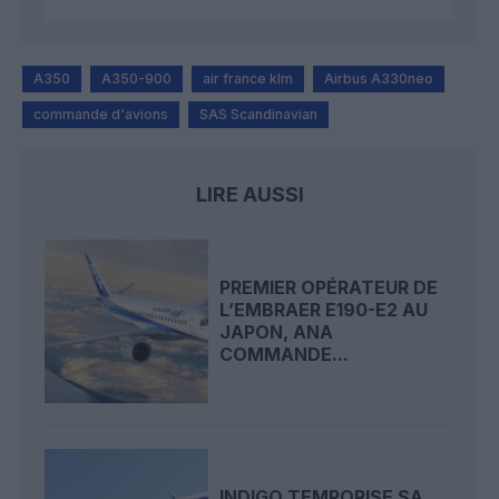
A350
A350-900
air france klm
Airbus A330neo
commande d'avions
SAS Scandinavian
LIRE AUSSI
PREMIER OPÉRATEUR DE
L’EMBRAER E190-E2 AU
JAPON, ANA
COMMANDE...
INDIGO TEMPORISE SA