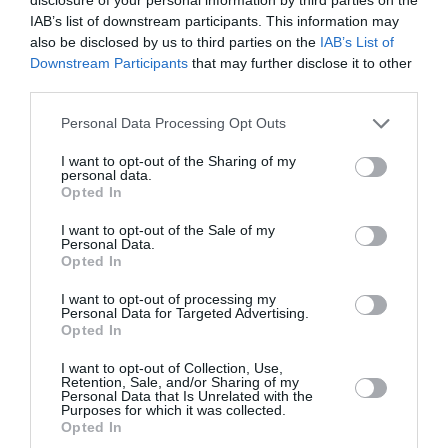
IAB’s list of downstream participants. This information may
AFKL n’a aucun pouvoir
also be disclosed by us to third parties on the
IAB’s List of
décisionnaire à ce jour auprès de
Downstream Participants
that may further disclose it to other
SAS. Ils font ce qu’ils veulent, et
third parties.
comme une procédure est en
cours auprès des autorités de la
Personal Data Processing Opt Outs
concurrence, aucun échange de
donnée sensible ou projection
I want to opt-out of the Sharing of my
comme groupe unifié n’est
personal data.
possible.
Opted In
RÉPONDRE
I want to opt-out of the Sale of my
Personal Data.
Opted In
Mamadou DIALLO
8 juin 2026 -
I want to opt-out of processing my
a commenté :
17 h 06 min
Personal Data for Targeted Advertising.
Opted In
Parler de stratégie d’anticipation
quand on adopte le pseudo du
I want to opt-out of Collection, Use,
Retention, Sale, and/or Sharing of my
politicien le plus impulsif et
Personal Data that Is Unrelated with the
versatile du monde, il fallait oser.
Purposes for which it was collected.
Mais les prétentieux qui se
Opted In
prennent pour les stratèges