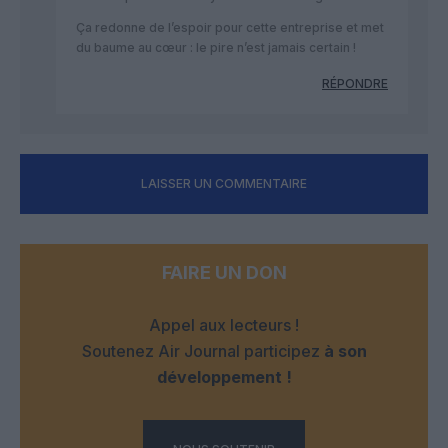
Ça redonne de l’espoir pour cette entreprise et met
du baume au cœur : le pire n’est jamais certain !
RÉPONDRE
LAISSER UN COMMENTAIRE
FAIRE UN DON
Appel aux lecteurs !
Soutenez Air Journal participez
à son
développement !