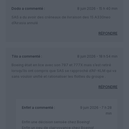
Dodo
a commenté :
8 juin 2026 - 15 h 40 min
SAS a du avoir des créneaux de livraison des 15 A330neo
d’Airasia annulé
RÉPONDRE
Tilo
a commenté :
8 juin 2026 - 18 h 54 min
Boeing était en lice avec son 787 et 777X mais s’est retiré
lorsqu’ils ont compris que SAS se rapproché d’AF-KLM qui va
sans vouloir unifié et rationaliser les flottes du groupe .
RÉPONDRE
Enfin!
a commenté :
9 juin 2026 - 7 h 28
min
Enfin une décision sensée chez Boeing!
Enfin un peu de clairvoyance chez Boeing!