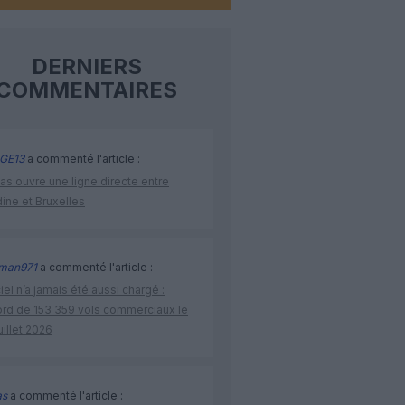
DERNIERS
COMMENTAIRES
GE13
a commenté l'article :
as ouvre une ligne directe entre
ine et Bruxelles
man971
a commenté l'article :
iel n’a jamais été aussi chargé :
ord de 153 359 vols commerciaux le
uillet 2026
as
a commenté l'article :