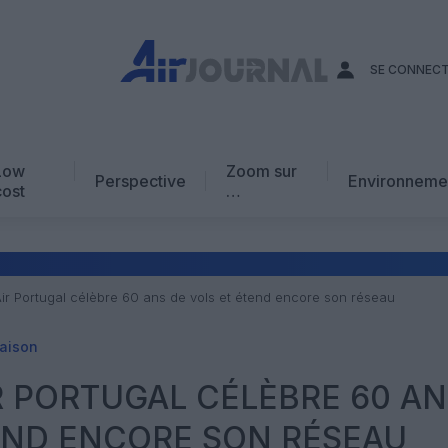
SE CONNEC
Low
Zoom sur
Perspective
Environneme
cost
…
Edito
En chiffres
Avis d’expert
 Air Portugal célèbre 60 ans de vols et étend encore son réseau
AJ Académie
iaison
Vidéo
IR PORTUGAL CÉLÈBRE 60 A
END ENCORE SON RÉSEAU