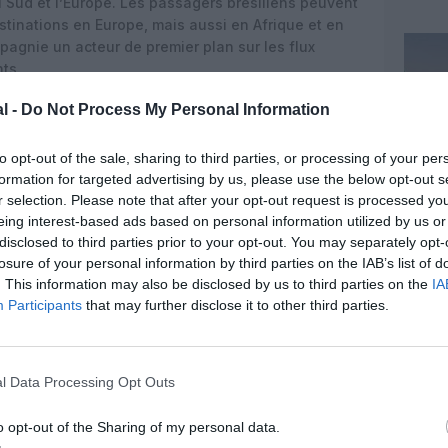
u Sud et l’Europe. Les passagers brésiliens peuvent
stinations en Europe, mais aussi en Afrique et en
pagnie un acteur de premier plan sur les flux
nts.
ebdomadaires entre le Portugal et le Brésil, soit 16
l -
Do Not Process My Personal Information
avec des hausses de fréquences ciblées notamment
, Belém, Brasília, Natal/Maceió, Porto Alegre,
to opt-out of the sale, sharing to third parties, or processing of your per
 en puissance s’inscrit dans un contexte de
formation for targeted advertising by us, please use the below opt-out s
 par le tourisme, les échanges économiques et une
r selection. Please note that after your opt-out request is processed y
 la compagnie cherche à capter grâce à des
eing interest-based ads based on personal information utilized by us or
e correspondances dense.
disclosed to third parties prior to your opt-out. You may separately opt-
losure of your personal information by third parties on the IAB’s list of
ne histoire transatlantique
. This information may also be disclosed by us to third parties on the
IA
Participants
that may further disclose it to other third parties.
emonte aux débuts de l’aviation commerciale
La compagnie a opéré son premier vol direct en jet
 17 juin 1966 avec un Boeing 707 immatriculé
hommage à la traversée historique de Sacadura
l Data Processing Opt Outs
aison aérienne de l’Atlantique Sud en 1922. Ce vol,
, a inauguré des liaisons régulières en jet entre le
o opt-out of the Sharing of my personal data.
es d’un pont aérien appelé à se densifier.