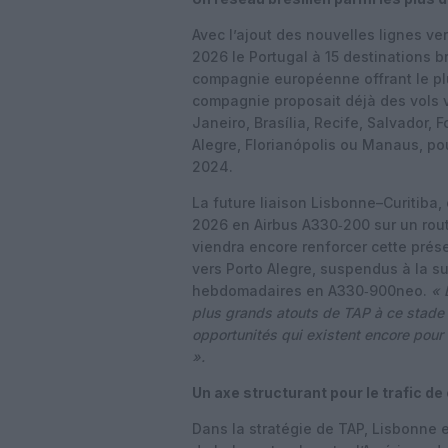
Avec l’ajout des nouvelles lignes ve
2026 le Portugal à 15 destinations br
compagnie européenne offrant le pl
compagnie proposait déjà des vols 
Janeiro, Brasília, Recife, Salvador, 
Alegre, Florianópolis ou Manaus, po
2024.
La future liaison Lisbonne–Curitiba, 
2026 en Airbus A330‑200 sur un rou
viendra encore renforcer cette prése
vers Porto Alegre, suspendus à la s
hebdomadaires en A330‑900neo.
« 
plus grands atouts de TAP à ce stade
opportunités qui existent encore pour
».
Un axe structurant pour le trafic 
Dans la stratégie de TAP, Lisbonne e