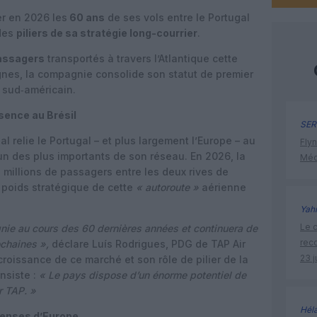
er en 2026 les
60 ans
de ses vols entre le Portugal
 des
piliers de sa stratégie long-courrier
.
passagers
transportés à travers l’Atlantique cette
ignes, la compagnie consolide son statut de premier
 sud‑américain.
sence au Brésil
SER
l relie le Portugal – et plus largement l’Europe – au
Flyn
l’un des plus importants de son réseau. En 2026, la
Méd
 millions de passagers entre les deux rives de
le poids stratégique de cette
« autoroute »
aérienne
Yah
Le c
agnie au cours des 60 dernières années et continuera de
rec
ochaines »,
déclare Luís Rodrigues, PDG de TAP Air
23 j
croissance de ce marché et son rôle de pilier de la
insiste :
« Le pays dispose d’un énorme potentiel de
r TAP. »
Hél
 denses d’Europe