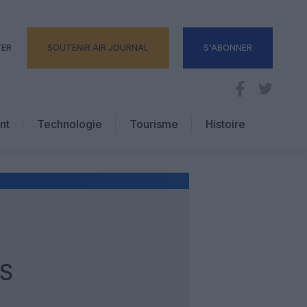
TER
SOUTENIR AIR JOURNAL
S'ABONNER
nt
Technologie
Tourisme
Histoire
Pratique
Hôtellerie
Voyages d’affaires
NS