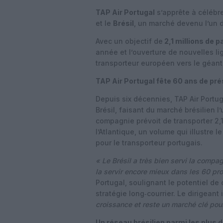
TAP Air Portugal
s’apprête à célébr
et le
Brésil
, un marché devenu l’un
Avec un objectif de
2,1 millions de 
année et l’ouverture de nouvelles l
transporteur européen vers le géant
TAP Air Portugal fête 60 ans de pré
Depuis six décennies, TAP Air Portuga
Brésil, faisant du marché brésilien 
compagnie prévoit de transporter 2,1
l’Atlantique, un volume qui illustre 
pour le transporteur portugais.
« Le Brésil a très bien servi la comp
la servir encore mieux dans les 60 pr
Portugal, soulignant le potentiel de 
stratégie long‑courrier. Le dirigeant 
croissance et reste un marché clé pou
Un réseau brésilien parmi les plus