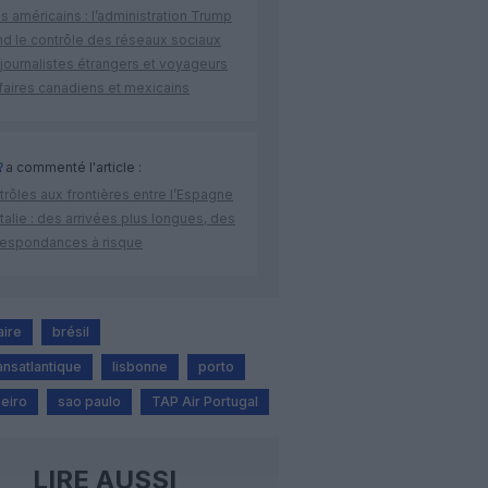
s américains : l’administration Trump
nd le contrôle des réseaux sociaux
journalistes étrangers et voyageurs
faires canadiens et mexicains
R
a commenté l'article :
rôles aux frontières entre l’Espagne
’Italie : des arrivées plus longues, des
respondances à risque
aire
brésil
ransatlantique
lisbonne
porto
neiro
sao paulo
TAP Air Portugal
LIRE AUSSI