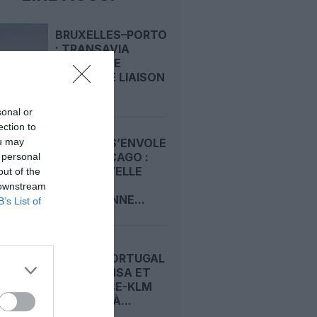
BRUXELLES–PORTO
: TRANSAVIA
OUVRE UNE
NOUVELLE LIAISON
LOISIRS...
sonal or
ection to
ou may
CONDOR S’ENVOLE
VERS CHICAGO :
 personal
UNE NOUVELLE
out of the
LIGNE
 downstream
QUOTIDIENNE...
B’s List of
TAP AIR PORTUGAL
: LUFTHANSA ET
AIR FRANCE-KLM
PASSENT À...