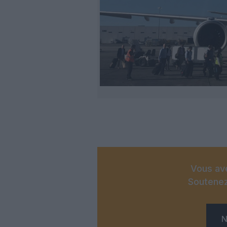
Vous ave
Soutenez
N