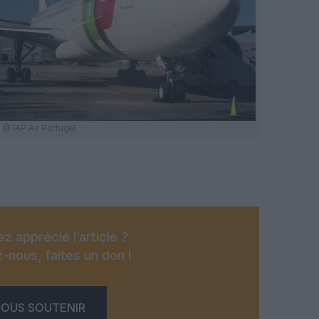
@TAP Air Portugal
z apprécié l’article ?
-nous, faites un don !
OUS SOUTENIR