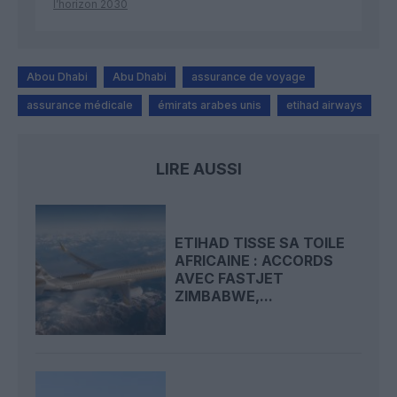
l’horizon 2030
Abou Dhabi
Abu Dhabi
assurance de voyage
assurance médicale
émirats arabes unis
etihad airways
LIRE AUSSI
ETIHAD TISSE SA TOILE
AFRICAINE : ACCORDS
AVEC FASTJET
ZIMBABWE,...