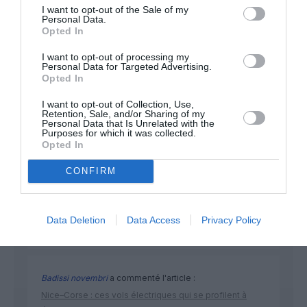
I want to opt-out of the Sale of my
Personal Data.
NOUS SOUTENIR
Opted In
I want to opt-out of processing my
Personal Data for Targeted Advertising.
Opted In
I want to opt-out of Collection, Use,
Retention, Sale, and/or Sharing of my
Personal Data that Is Unrelated with the
Purposes for which it was collected.
DERNIERS COMMENTAIRES
Opted In
CONFIRM
Mathématiques
a commenté l'article :
19 h 23 sans escale : le Boeing 777F de National
Data Deletion
Data Access
Privacy Policy
Airlines relie l’Écosse à l’Australie
Badissi novembri
a commenté l'article :
Nice–Corse : ces vols électriques qui se profilent à