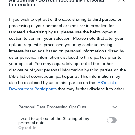
Information
If you wish to opt-out of the sale, sharing to third parties, or
Facebook
Twitter
Pinterest
LinkedIn
Email
Print
processing of your personal or sensitive information for
targeted advertising by us, please use the below opt-out
section to confirm your selection. Please note that after your
opt-out request is processed you may continue seeing
Aucun commentaire !
interest-based ads based on personal information utilized by
us or personal information disclosed to third parties prior to
your opt-out. You may separately opt-out of the further
LAISSER UN COMMENTAIRE
disclosure of your personal information by third parties on the
IAB’s list of downstream participants. This information may
also be disclosed by us to third parties on the
IAB’s List of
Downstream Participants
that may further disclose it to other
FAIRE UN DON
third parties.
Personal Data Processing Opt Outs
Appel aux lecteurs !
Soutenez Air Journal participez
à son
I want to opt-out of the Sharing of my
personal data.
développement !
Opted In