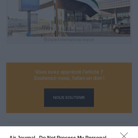
@Zayed International Airport
Vous avez apprécié l’article ?
Soutenez-nous, faites un don !
NOUS SOUTENIR
PARTAGER L'ARTICLE
Air Journal -
Do Not Process My Personal