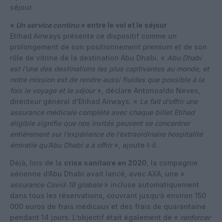
séjour.
«
Un service continu
» entre le vol et le séjour
Etihad Airways présente ce dispositif comme un
prolongement de son positionnement premium et de son
rôle de vitrine de la destination Abu Dhabi. «
Abu Dhabi
est l’une des destinations les plus captivantes au monde, et
notre mission est de rendre aussi fluides que possible à la
fois le voyage et le séjour
», déclare Antonoaldo Neves,
directeur général d’Etihad Airways. «
Le fait d’offrir une
assurance médicale complète avec chaque billet Etihad
éligible signifie que nos invités peuvent se concentrer
entièrement sur l’expérience de l’extraordinaire hospitalité
émiratie qu’Abu Dhabi a à offrir
», ajoute‑t‑il.
Déjà, lors de la
crise sanitaire en 2020
, la compagnie
aérienne d’Abu Dhabi avait lancé, avec AXA, une «
assurance Covid‑19 globale
» incluse automatiquement
dans tous les réservations, couvrant jusqu’à environ 150
000 euros de frais médicaux et des frais de quarantaine
pendant 14 jours. L’objectif était également de «
renforcer