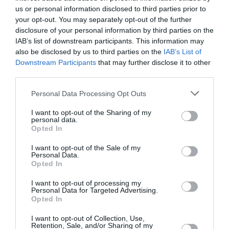
us or personal information disclosed to third parties prior to
une saison record malgré le contexte géopolitique
your opt-out. You may separately opt-out of the further
disclosure of your personal information by third parties on the
IAB’s list of downstream participants. This information may
Arn31
a commenté l'article :
also be disclosed by us to third parties on the
IAB’s List of
Après Emirates, Lufthansa remet en cause la réception
Downstream Participants
that may further disclose it to other
de Boeing 777-9 déjà construits
third parties.
Personal Data Processing Opt Outs
I want to opt-out of the Sharing of my
histoire de l'aviation
personal data.
Opted In
I want to opt-out of the Sale of my
LIRE AUSSI
Personal Data.
Opted In
I want to opt-out of processing my
Personal Data for Targeted Advertising.
LE 8 AOÛT 1908 DANS LE
Opted In
CIEL : UNE
DÉMONSTRATION
I want to opt-out of Collection, Use,
PUBLIQUE...
Retention, Sale, and/or Sharing of my