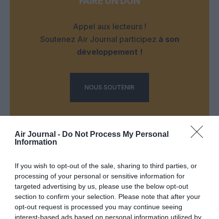
FAIRE UN DON
Appel aux lecteurs !
Soutenez Air Journal participez
à son
développement !
NOUS SOUTENIR
Air Journal -
Do Not Process My Personal
Information
If you wish to opt-out of the sale, sharing to third parties, or
DERNIERS COMMENTAIRES
processing of your personal or sensitive information for
targeted advertising by us, please use the below opt-out
section to confirm your selection. Please note that after your
Manfou
a commenté l'article :
opt-out request is processed you may continue seeing
interest-based ads based on personal information utilized by
Pyramides, croisières et mer Rouge : l’Égypte mise sur