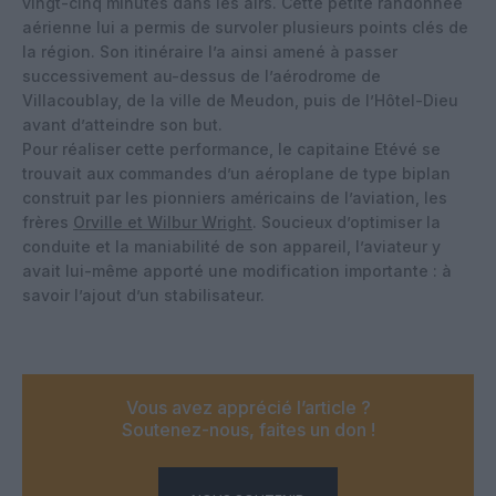
vingt-cinq minutes dans les airs. Cette petite randonnée
aérienne lui a permis de survoler plusieurs points clés de
la région. Son itinéraire l’a ainsi amené à passer
successivement au-dessus de l’aérodrome de
Villacoublay, de la ville de Meudon, puis de l’Hôtel-Dieu
avant d’atteindre son but.
Pour réaliser cette performance, le capitaine Etévé se
trouvait aux commandes d’un aéroplane de type biplan
construit par les pionniers américains de l’aviation, les
frères
Orville et Wilbur Wright
. Soucieux d’optimiser la
conduite et la maniabilité de son appareil, l’aviateur y
avait lui-même apporté une modification importante : à
savoir l’ajout d’un stabilisateur.
Vous avez apprécié l’article ?
Soutenez-nous, faites un don !