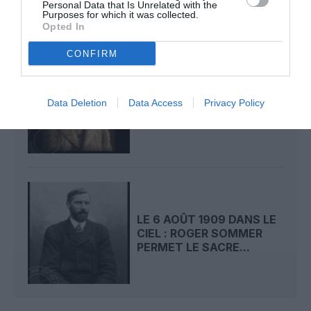
Personal Data that Is Unrelated with the
Purposes for which it was collected.
Opted In
CONFIRM
LE 7 AOÛT 1909 DANS LE
CIEL : ROGER SOMMER
Data Deletion
Data Access
Privacy Policy
FAIT ENCORE
L’ACTUALITÉ
LE 6 AOÛT 1909 DANS LE
CIEL : ROGER SOMMER
PERMET LE SACRE...