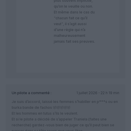
plus souvent implicite,
qu’on le veuille ou non.
Et même dans le cas du
“chacun fait ce qu’il
veut”, il s’agit aussi
d’une règle qui n’a
malheureusement
jamais fait ses preuves.
Un pilote
a commenté :
1 juillet 2026 - 22 h 19 min
Je suis d’accord, laissé les femmes s’habiller en p***s ou en
burka bande de fachos 🤣🤣🤣🤣🤣
Et les hommes en tutus s’ils le veulent.
Et si le pilote a décidé de s’appeler Traniela (faites une
recherche) gardez-vous bien de juger ce qu’il peut bien se
passer dans sa tête reacs que vous êtes.