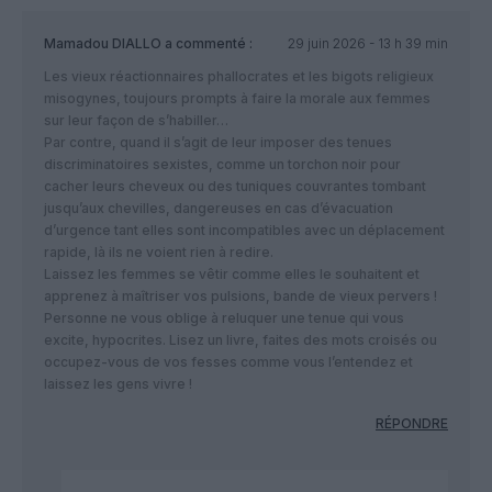
Mamadou DIALLO
a commenté :
29 juin 2026 - 13 h 39 min
Les vieux réactionnaires phallocrates et les bigots religieux
misogynes, toujours prompts à faire la morale aux femmes
sur leur façon de s’habiller…
Par contre, quand il s’agit de leur imposer des tenues
discriminatoires sexistes, comme un torchon noir pour
cacher leurs cheveux ou des tuniques couvrantes tombant
jusqu’aux chevilles, dangereuses en cas d’évacuation
d’urgence tant elles sont incompatibles avec un déplacement
rapide, là ils ne voient rien à redire.
Laissez les femmes se vêtir comme elles le souhaitent et
apprenez à maîtriser vos pulsions, bande de vieux pervers !
Personne ne vous oblige à reluquer une tenue qui vous
excite, hypocrites. Lisez un livre, faites des mots croisés ou
occupez-vous de vos fesses comme vous l’entendez et
laissez les gens vivre !
RÉPONDRE