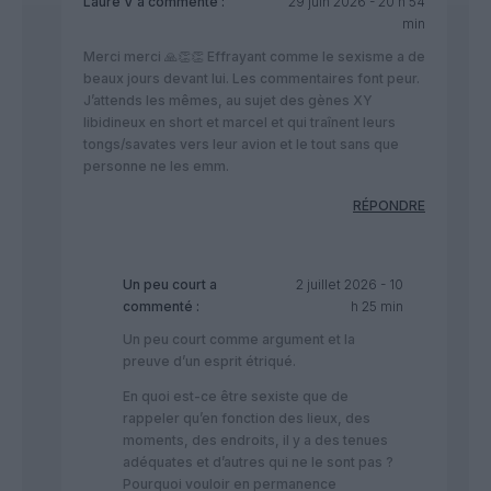
Laure V
a commenté :
29 juin 2026 - 20 h 54
min
Merci merci 🙏👏👏 Effrayant comme le sexisme a de
beaux jours devant lui. Les commentaires font peur.
J’attends les mêmes, au sujet des gènes XY
libidineux en short et marcel et qui traînent leurs
tongs/savates vers leur avion et le tout sans que
personne ne les emm.
RÉPONDRE
Un peu court
a
2 juillet 2026 - 10
commenté :
h 25 min
Un peu court comme argument et la
preuve d’un esprit étriqué.
En quoi est-ce être sexiste que de
rappeler qu’en fonction des lieux, des
moments, des endroits, il y a des tenues
adéquates et d’autres qui ne le sont pas ?
Pourquoi vouloir en permanence