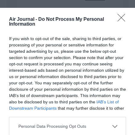
Air Journal -
Do Not Process My Personal
Mort de rire
a
2 juillet 2026 -
Information
commenté :
21 h 14 min
Je ne vote plus depuis des
If you wish to opt-out of the sale, sharing to third parties, or
années le droitardé, le reste de
processing of your personal or sensitive information for
ton commentaire est
targeted advertising by us, please use the below opt-out
inintéressant le cuck, prépare toi
section to confirm your selection. Please note that after your
pour la nouvelle cuckerie de
opt-out request is processed you may continue seeing
2027.
interest-based ads based on personal information utilized by
RÉPONDRE
us or personal information disclosed to third parties prior to
your opt-out. You may separately opt-out of the further
disclosure of your personal information by third parties on the
IAB’s list of downstream participants. This information may
also be disclosed by us to third parties on the
IAB’s List of
Shôgun
a commenté :
2 juillet 2026 - 14
Downstream Participants
that may further disclose it to other
h 02 min
third parties.
Oh, un islamo-gauchiste qui vient
victimiser ses alliés politiques, les bigots
Personal Data Processing Opt Outs
religieux à longue barbe pouilleuse !