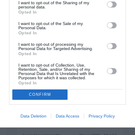
J’adore cette engeance, toujours dans
I want to opt-out of the Sharing of my
personal data.
l’inversion accusatoire.
Opted In
Mamadou Diallo, qui a grandi dans un pays
dominé par le fascisme religieux le plus
I want to opt-out of the Sale of my
misogyne du monde et sait de quoi il parle,
Personal Data.
évoque une tenue qui est IMPOSÉE aux
Opted In
femmes par un système d’oppression
sexiste, et voici notre petit flic de la bien-
I want to opt-out of processing my
Personal Data for Targeted Advertising.
pensance islamo-trotskiste occidentale
Opted In
qui vient pleurer: « ouin ouin ouin, tu veux
interdire aux femmes de se soumettre
I want to opt-out of Collection, Use,
librement au port du voile ».
Retention, Sale, and/or Sharing of my
Personal Data that Is Unrelated with the
Plus débile qu’un islamo-gauchiste
Purposes for which it was collected.
occidental, tu meurs.
Opted In
Comme le dit fort justement Mamadou, le
droitardé et l’hypocrite c’est toi, petit réac
CONFIRM
qui ne s’assume pas.
RÉPONDRE
Data Deletion
Data Access
Privacy Policy