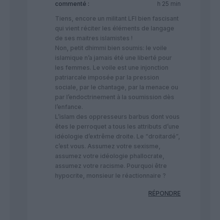
commenté :
h 25 min
Tiens, encore un militant LFI bien fascisant
qui vient réciter les éléments de langage
de ses maitres islamistes !
Non, petit dhimmi bien soumis: le voile
islamique n’a jamais été une liberté pour
les femmes. Le voile est une injonction
patriarcale imposée par la pression
sociale, par le chantage, par la menace ou
par l’endoctrinement à la soumission dès
l’enfance.
L’islam des oppresseurs barbus dont vous
êtes le perroquet a tous les attributs d’une
idéologie d’extrême droite. Le “droitardé”,
c’est vous. Assumez votre sexisme,
assumez votre idéologie phallocrate,
assumez votre racisme. Pourquoi être
hypocrite, monsieur le réactionnaire ?
RÉPONDRE