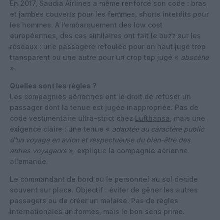
En 2017, Saudia Airlines a même renforcé son code : bras
et jambes couverts pour les femmes, shorts interdits pour
les hommes. A l’embarquement des low cost
européennes, des cas similaires ont fait le buzz sur les
réseaux : une passagère refoulée pour un haut jugé trop
transparent ou une autre pour un crop top jugé «
obscène
».
Quelles sont les règles ?
Les compagnies aériennes ont le droit de refuser un
passager dont la tenue est jugée inappropriée. Pas de
code vestimentaire ultra-strict chez
Lufthansa
, mais une
exigence claire : une tenue «
adaptée au caractère public
d’un voyage en avion et respectueuse du bien-être des
autres voyageurs
», explique la compagnie aérienne
allemande.
Le commandant de bord ou le personnel au sol décide
souvent sur place. Objectif : éviter de gêner les autres
passagers ou de créer un malaise. Pas de règles
internationales uniformes, mais le bon sens prime.