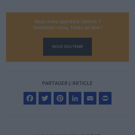
Vous avez apprécié l’article ?
Soutenez-nous, faites un don !
NOUS SOUTENIR
PARTAGER L'ARTICLE
Facebook
Twitter
Pinterest
LinkedIn
Email
Print