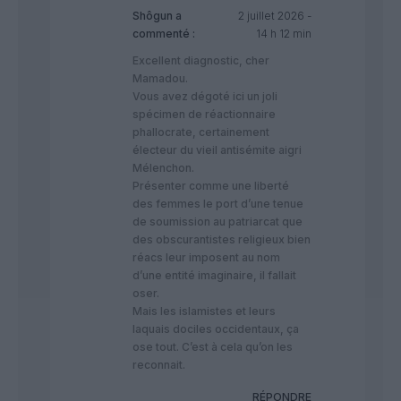
Shôgun
a
2 juillet 2026 -
commenté :
14 h 12 min
Excellent diagnostic, cher
Mamadou.
Vous avez dégoté ici un joli
spécimen de réactionnaire
phallocrate, certainement
électeur du vieil antisémite aigri
Mélenchon.
Présenter comme une liberté
des femmes le port d’une tenue
de soumission au patriarcat que
des obscurantistes religieux bien
réacs leur imposent au nom
d’une entité imaginaire, il fallait
oser.
Mais les islamistes et leurs
laquais dociles occidentaux, ça
ose tout. C’est à cela qu’on les
reconnait.
RÉPONDRE