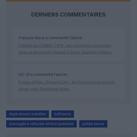
DERNIERS COMMENTAIRES
François Marty
a commenté l'article :
Fiabilité du COMAC C919 : des anomalies signalées
dans un document attribué à China Southern Airlines
DC-10
a commenté l'article :
Pointe‑à‑Pitre – Panama City : Air France ouvre un pont
aérien vers l’Amérique latine
légèrement habillée
lufthansa
passagère refusée embarquement
petite tenue