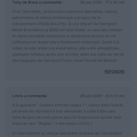
Tony de Brest
a commenté :
28 juin 2026 - 17 h 36 min
Pour l’anecdote, j’ai parcouru la presse allemande, suisse,
autrichienne et même britannique à propos de la
mésaventure d’Edda Elisa Pilz. Si son départ de l’aéroport
Berlin‑Brandebourg (BER) est bien établi, un seul des médias
en ligne consultés mentionne la destination exacte du vol
Lufthansa sur lequel elle a finalement embarqué. Quant à la
vidéo où elle relate son expérience, elle a été enregistrée,
quelques minutes après son arrivée, dans une salle de retrait
des bagages de l’aéroport Franz‑Josef‑Strauß de Munich.
RÉPONDRE
Lchris
a commenté :
28 juin 2026 - 20 h 13 min
A la question ” Quelles sont les règles ? ” citées dans l’article,
j’ai envie de répondre il faut demander à cette Edda sans
faire de jeux de mots parce que j’ai l’impression qu’elle veut
imposer ses ” Règles ” à elle seule LOOOL !
Si c’est comme ça, moi je vais tenter la tenue de Tarzan pour