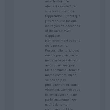
a-t-il le moindre
élément sexiste ? Je
suis bien curieux de
l’apprendre. Surtout que
j’insiste sur le fait que
les règles de décences
et de savoir-vivre
s’applique
indifféremment au sexe
de la personne.
Personnellement, je ne
décide pas puisque je
ne travaille pas dans un
avion ou un aéroport.
Mais homme ou femme,
même combat. On ne
se balade pas
publiquement en sous-
vêtement. Comme vous
le remarquerez, je ne
parle aucunement de
nudité dans mon
commentaire. Mais