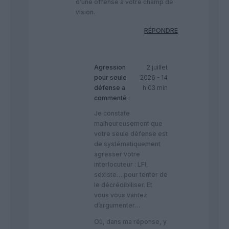
d’une offense à votre champ de
vision.
RÉPONDRE
Agression
2 juillet
pour seule
2026 - 14
défense
a
h 03 min
commenté :
Je constate
malheureusement que
votre seule défense est
de systématiquement
agresser votre
interlocuteur : LFI,
sexiste… pour tenter de
le décrédibiliser. Et
vous vous vantez
d’argumenter…
Où, dans ma réponse, y