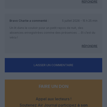
RÉPONDRE
Bravo Charlie
a commenté :
5 juillet 2026 - 15 h 25 min
Un lit dans le couloir pour un petit repos de nuit, des
absences enregistrées comme des présences … Et c’est du
vécu !
RÉPONDRE
LAISSER UN COMMENTAIRE
FAIRE UN DON
Appel aux lecteurs !
Soutenez Air Journal participez
à son