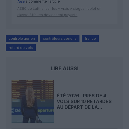
Nico
a commenté l'article :
A380 de Lufthansa : les « vrais » sièges hublot en
classe Affaires deviennent payants
contrôle aérien
contrôleurs aériens
france
retard de vols
LIRE AUSSI
ÉTÉ 2026 : PRÈS DE 4
VOLS SUR 10 RETARDÉS
AU DÉPART DE LA...