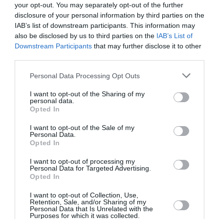
RÉPONDRE
your opt-out. You may separately opt-out of the further
disclosure of your personal information by third parties on the
IAB’s list of downstream participants. This information may
also be disclosed by us to third parties on the
IAB’s List of
ORION
a commenté :
4 juillet 2026 - 10 h 24
Downstream Participants
that may further disclose it to other
min
third parties.
Militarisation du controle aerien c’est le mieux
Personal Data Processing Opt Outs
RÉPONDRE
I want to opt-out of the Sharing of my
personal data.
Opted In
Serge13
a commenté :
4 juillet 2026 - 17
h 05 min
I want to opt-out of the Sale of my
Personal Data.
On a vu ce que ça a donné dans le passé
Opted In
mais pourquoi pas
I want to opt-out of processing my
RÉPONDRE
Personal Data for Targeted Advertising.
Opted In
I want to opt-out of Collection, Use,
Retention, Sale, and/or Sharing of my
Personal Data that Is Unrelated with the
Purposes for which it was collected.