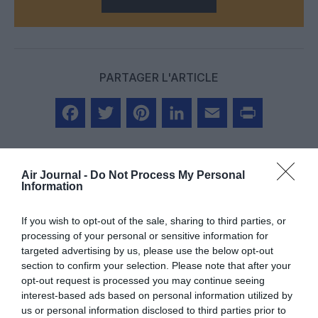
PARTAGER L'ARTICLE
Facebook
Twitter
Pinterest
LinkedIn
Email
Print
Air Journal -
Do Not Process My Personal
Information
COMMENTAIRE(S)
If you wish to opt-out of the sale, sharing to third parties, or
processing of your personal or sensitive information for
Serge13
a commenté :
4 juillet 2026 - 9 h 32 min
targeted advertising by us, please use the below opt-out
section to confirm your selection. Please note that after your
Y a que des feignants soutenus par des syndicats mafieux.
opt-out request is processed you may continue seeing
Privatisation du contrôle aérien..
Aucune autre solution.
interest-based ads based on personal information utilized by
us or personal information disclosed to third parties prior to