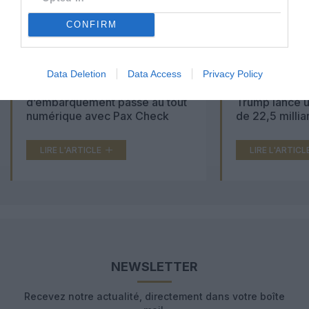
CONFIRM
Data Deletion
Data Access
Privacy Policy
Aéroports du Maroc : la carte
Washington Du
d’embarquement passe au tout
Trump lance u
numérique avec Pax Check
de 22,5 millia
LIRE L'ARTICLE
LIRE L'ARTICL
NEWSLETTER
Recevez notre actualité, directement dans votre boîte