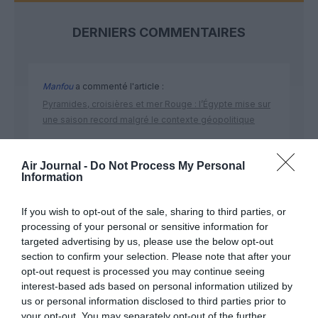
DERNIERS COMMENTAIRES
Manfou
a commenté l'article :
Pyramides, croisières et mer Rouge : l’Égypte mise sur
une saison record malgré le contexte géopolitique
Air Journal -
Do Not Process My Personal
TFFRYYZ
a commenté l'article :
Information
Pointe‑à‑Pitre – Panama City : Air France ouvre un pont
aérien vers l’Amérique latine
If you wish to opt-out of the sale, sharing to third parties, or
processing of your personal or sensitive information for
targeted advertising by us, please use the below opt-out
section to confirm your selection. Please note that after your
opt-out request is processed you may continue seeing
interest-based ads based on personal information utilized by
ABONNEMENT
us or personal information disclosed to third parties prior to
your opt-out. You may separately opt-out of the further