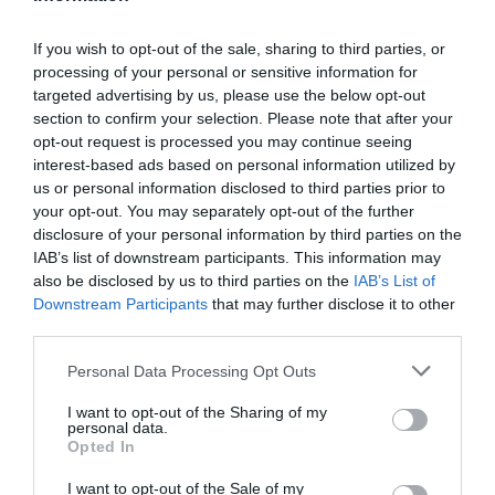
If you wish to opt-out of the sale, sharing to third parties, or
NDR
a commenté l'article :
processing of your personal or sensitive information for
targeted advertising by us, please use the below opt-out
Contrôles aux frontières entre l’Espagne et l’Italie : des
section to confirm your selection. Please note that after your
arrivées plus longues, des correspondances à risque
opt-out request is processed you may continue seeing
interest-based ads based on personal information utilized by
us or personal information disclosed to third parties prior to
Nico
a commenté l'article :
your opt-out. You may separately opt-out of the further
Il s’est masturbé sur une passagère endormie : trois ans
disclosure of your personal information by third parties on the
de prison et interdiction de séjour en Thaïlande
IAB’s list of downstream participants. This information may
also be disclosed by us to third parties on the
IAB’s List of
Downstream Participants
that may further disclose it to other
third parties.
Personal Data Processing Opt Outs
ABONNEMENT
I want to opt-out of the Sharing of my
personal data.
Opted In
I want to opt-out of the Sale of my