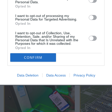
PUBLICITÉ
PSEUDONYME
COMMENTAIRE
Personal Data.
MASQUÉE
RÉSERVÉ
INSTANTANÉ
Opted In
I want to opt-out of processing my
Personal Data for Targeted Advertising.
Opted In
EN SAVOIR PLUS
I want to opt-out of Collection, Use,
Retention, Sale, and/or Sharing of my
Personal Data that Is Unrelated with the
Purposes for which it was collected.
Opted In
CONFIRM
01
/
05
ARTICLES LES PLUS
CONSULTÉS DU MOIS
Data Deletion
Data Access
Privacy Policy