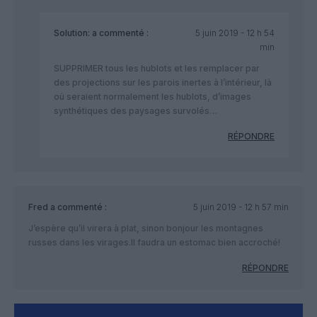
Solution:
a commenté :
5 juin 2019 - 12 h 54
min
SUPPRIMER tous les hublots et les remplacer par
des projections sur les parois inertes à l’intérieur, là
où seraient normalement les hublots, d’images
synthétiques des paysages survolés…
RÉPONDRE
Fred
a commenté :
5 juin 2019 - 12 h 57 min
J’espère qu’il virera à plat, sinon bonjour les montagnes
russes dans les virages.Il faudra un estomac bien accroché!
RÉPONDRE