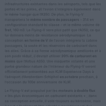
infrastructures existantes dans les aéroports, tels que les
portes et les pistes, et l’avion s’intégrera également dans
le même hangar que l’A350. De plus, le Flying-V
transportera le
même nombre de passagers
– 314 en
configuration standard bi-classe – et le même volume de
fret
, 160 m3. Le Flying-V sera plus petit que l’A350, ce qui
lui donnera moins de résistance aérodynamique. La
conception
en forme de V
de l’avion intégrera la cabine
passagers, la soute et les réservoirs de carburant dans
les ailes. Grâce à sa forme aérodynamique améliorée et à
son poids réduit, il devrait utiliser
20% de carburant en
moins
que l’Airbus A350. Une maquette volante et une
partie grandeur nature de l’intérieur du Flying-V seront
officiellement présentées aux KLM Experience Days à
l’aéroport d’Amsterdam-Schiphol
en octobre
prochain, à
l’occasion du 100e anniversaire de KLM.
Le Flying-V est propulsé par les
moteurs à double flux
« les plus économiques en carburant existants » ; dans
sa conception actuelle, il vole toujours au kérosène, mais