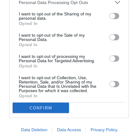
Personal Data Processing Opt Outs
Passager
a commenté :
5 juin 2019 - 18 h
I want to opt-out of the Sharing of my
20 min
personal data.
Opted In
Doublé ? Boeing est au courant de ça ??
I want to opt-out of the Sale of my
RÉPONDRE
Personal Data.
Opted In
I want to opt-out of processing my
Personal Data for Targeted Advertising.
Opted In
Bencello
a commenté :
5 juin 2019 - 12 h 00 min
I want to opt-out of Collection, Use,
Retention, Sale, and/or Sharing of my
Il existe aujourd’hui un nombre incalculable de
Personal Data that Is Unrelated with the
personnes/universités/start-up qui ont tous dans les
Purposes for which it was collected.
“cartons” un nouveau “concept-plus-beau-plus-rapide-plus-
Opted In
mieux-que-tout-ce-qui-existe”.
Avec une belle vidéo et des maquettes, c’est très “vendeur”
CONFIRM
La limite entre recherche réelle ou page de pub géante me
semble de plus en plus ténue.
Est-ce publié par des chercheurs ou le service
Data Deletion
Data Access
Privacy Policy
communication?