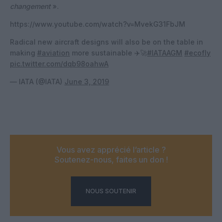
changement
».
https://www.youtube.com/watch?v=MvekG31FbJM
Radical new aircraft designs will also be on the table in
making
#aviation
more sustainable ✈️🚀
#IATAAGM
#ecofly
pic.twitter.com/dqb98oahwA
— IATA (@IATA)
June 3, 2019
Vous avez apprécié l’article ?
Soutenez-nous, faites un don !
NOUS SOUTENIR