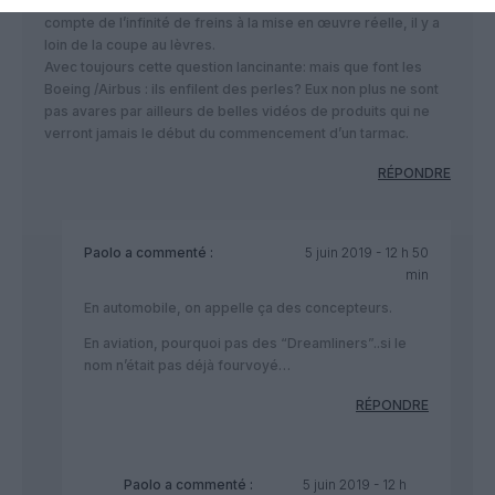
Dans ce domaine comme dans d’autres, si on doit tenir
compte de l’infinité de freins à la mise en œuvre réelle, il y a
loin de la coupe au lèvres.
Avec toujours cette question lancinante: mais que font les
Boeing /Airbus : ils enfilent des perles? Eux non plus ne sont
pas avares par ailleurs de belles vidéos de produits qui ne
verront jamais le début du commencement d’un tarmac.
RÉPONDRE
Paolo
a commenté :
5 juin 2019 - 12 h 50
min
En automobile, on appelle ça des concepteurs.
En aviation, pourquoi pas des “Dreamliners”..si le
nom n’était pas déjà fourvoyé…
RÉPONDRE
Paolo
a commenté :
5 juin 2019 - 12 h