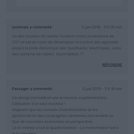
lyonnnais
a commenté :
5 juin 2019 - 11 h 05 min
Un des moyens de rendre l’aviation moins productrice de
CO² ne serait-il pas de développer la traction des appareils
jusqu’à la piste d’envol par des ‘pushbacks’ électriques, voire
des système de cables, façon téléski ??
RÉPONDRE
Passager
a commenté :
5 juin 2019 - 11 h 16 min
Ce design permettrait une économie supplémentaire,
l’utilisation d’un seul réacteur !
Gageons que les conseils d’administration et les
gestionnaires des compagnies aériennes adoreraient ça.
Que de nouvelles économies en perspective.
Le bi-moteur a tué le quadriréacteur – Le monomoteur tuera
le bi-réacteur ..