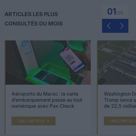
01
/
05
ARTICLES LES PLUS
CONSULTÉS DU MOIS
Aéroports du Maroc : la carte
Washington Du
d’embarquement passe au tout
Trump lance u
numérique avec Pax Check
de 22,5 millia
LIRE L'ARTICLE
LIRE L'ARTICL