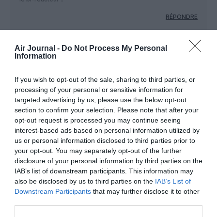
RÉPONDRE
Air Journal -
Do Not Process My Personal
Et en version "drone"?
a
5 juin 2019 - 11 h 39
Information
commenté :
min
Sale temps alors pour le futur du SNPL!
If you wish to opt-out of the sale, sharing to third parties, or
processing of your personal or sensitive information for
RÉPONDRE
targeted advertising by us, please use the below opt-out
section to confirm your selection. Please note that after your
opt-out request is processed you may continue seeing
l'Aiglon
a commenté :
5 juin 2019 - 16 h 48
interest-based ads based on personal information utilized by
min
us or personal information disclosed to third parties prior to
your opt-out. You may separately opt-out of the further
un monoreacteur ? tous systeme dans un avion doit
disclosure of your personal information by third parties on the
etre doublé et meme triplé voir plus, alors 1
reacteur unique c’est meme pas la peine d’y penser,
IAB’s list of downstream participants. This information may
il tombe en panne tu fais quoi ? Tu planes ?
also be disclosed by us to third parties on the
IAB’s List of
Downstream Participants
that may further disclose it to other
RÉPONDRE
third parties.