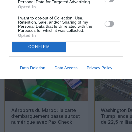
Personal Data for Targeted Advertising.
Opted In
I want to opt-out of Collection, Use,
Retention, Sale, and/or Sharing of my
Personal Data that Is Unrelated with the
01
Purposes for which it was collected.
/
05
ARTICLES LES PLUS
Opted In
CONSULTÉS DU MOIS
CONFIRM
Data Deletion
Data Access
Privacy Policy
Aéroports du Maroc : la carte
Washington Du
d’embarquement passe au tout
Trump lance u
numérique avec Pax Check
de 22,5 millia