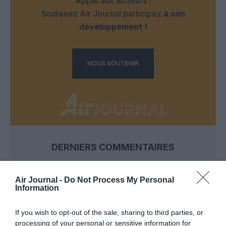
Appel aux lecteurs !
Soutenez Air Journal participez
à son
développement !
NOUS SOUTENIR
DERNIERS COMMENTAIRES
Air Journal -
Do Not Process My Personal
Djm
a commenté l'article :
Information
Après Emirates, Lufthansa remet en cause la réception
de Boeing 777-9 déjà construits
If you wish to opt-out of the sale, sharing to third parties, or
processing of your personal or sensitive information for