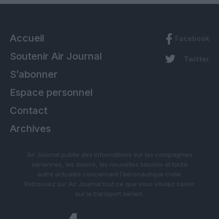
Accueil
Facebook
Soutenir Air Journal
Twitter
S’abonner
Espace personnel
Contact
Archives
Air Journal publie des informations sur les compagnies
aériennes, les avions, les nouvelles liaisons et toute
autre actualité concernant l’aéronautique civile.
Retrouvez sur Air Journal tout ce que vous voulez savoir
sur le transport aérien.