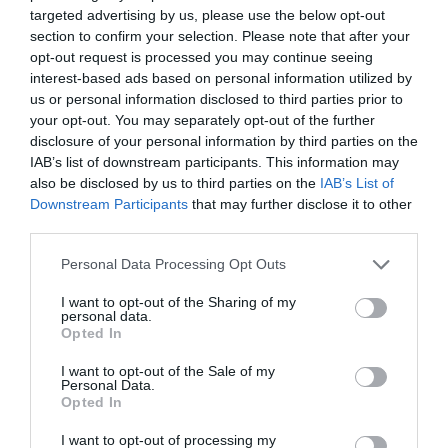
targeted advertising by us, please use the below opt-out
section to confirm your selection. Please note that after your
Copa
a commenté l'article :
opt-out request is processed you may continue seeing
Pointe‑à‑Pitre – Panama City : Air France ouvre un pont
interest-based ads based on personal information utilized by
aérien vers l’Amérique latine
us or personal information disclosed to third parties prior to
your opt-out. You may separately opt-out of the further
disclosure of your personal information by third parties on the
IAB’s list of downstream participants. This information may
also be disclosed by us to third parties on the
IAB’s List of
Downstream Participants
that may further disclose it to other
ABONNEMENT
third parties.
Personal Data Processing Opt Outs
I want to opt-out of the Sharing of my
PUBLICITÉ
PSEUDONYME
COMMENTAIRE
personal data.
MASQUÉE
RÉSERVÉ
INSTANTANÉ
Opted In
I want to opt-out of the Sale of my
Personal Data.
Opted In
EN SAVOIR PLUS
I want to opt-out of processing my