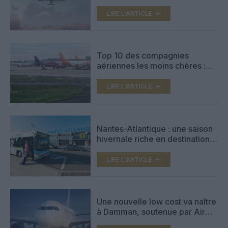
l’A321neo, prêt à décoller de
l’aéroport de Western Sydney
LIRE L'ARTICLE
Top 10 des compagnies
aériennes les moins chères :
Wizz Air en tête, Ryanair ferme
la marche
LIRE L'ARTICLE
Nantes-Atlantique : une saison
hivernale riche en destinations,
desservies en majorité par des
low cost
LIRE L'ARTICLE
Une nouvelle low cost va naître
à Damman, soutenue par Air
Arabia