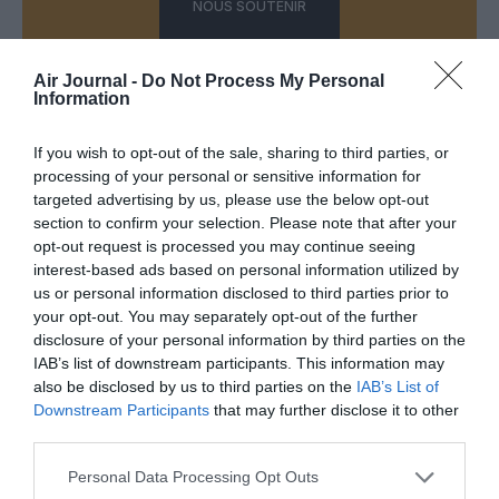
NOUS SOUTENIR
Air Journal -
Do Not Process My Personal
Information
If you wish to opt-out of the sale, sharing to third parties, or
processing of your personal or sensitive information for
DERNIERS COMMENTAIRES
targeted advertising by us, please use the below opt-out
section to confirm your selection. Please note that after your
opt-out request is processed you may continue seeing
interest-based ads based on personal information utilized by
Djm
a commenté l'article :
us or personal information disclosed to third parties prior to
Après Emirates, Lufthansa remet en cause la réception
your opt-out. You may separately opt-out of the further
de Boeing 777-9 déjà construits
disclosure of your personal information by third parties on the
IAB’s list of downstream participants. This information may
also be disclosed by us to third parties on the
IAB’s List of
Downstream Participants
that may further disclose it to other
Copa
a commenté l'article :
third parties.
Pointe‑à‑Pitre – Panama City : Air France ouvre un pont
aérien vers l’Amérique latine
Personal Data Processing Opt Outs