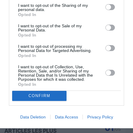
I want to opt-out of the Sharing of my
personal data.
Opted In
I want to opt-out of the Sale of my
ABONNEMENT
Personal Data.
Opted In
I want to opt-out of processing my
Personal Data for Targeted Advertising.
PUBLICITÉ
PSEUDONYME
COMMENTAIRE
Opted In
MASQUÉE
RÉSERVÉ
INSTANTANÉ
I want to opt-out of Collection, Use,
Retention, Sale, and/or Sharing of my
Personal Data that Is Unrelated with the
Purposes for which it was collected.
Opted In
EN SAVOIR PLUS
CONFIRM
Data Deletion
Data Access
Privacy Policy
01
/
05
ARTICLES LES PLUS