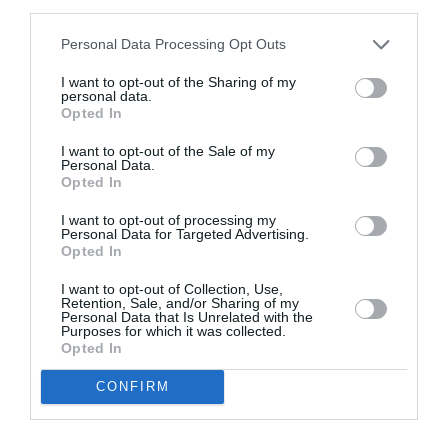
third parties.
Appel aux lecteurs !
Soutenez Air Journal participez
à son
Personal Data Processing Opt Outs
développement !
I want to opt-out of the Sharing of my
personal data.
Opted In
NOUS SOUTENIR
I want to opt-out of the Sale of my
Personal Data.
Opted In
I want to opt-out of processing my
Personal Data for Targeted Advertising.
Opted In
I want to opt-out of Collection, Use,
DERNIERS COMMENTAIRES
Retention, Sale, and/or Sharing of my
Personal Data that Is Unrelated with the
Purposes for which it was collected.
Opted In
Dave
a commenté l'article :
CONFIRM
Flynas ouvre une ligne directe entre Médine et
Bruxelles