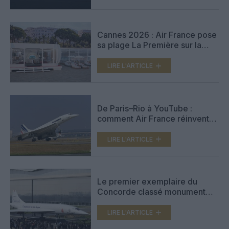
Cannes 2026 : Air France pose
sa plage La Première sur la
Croisette
LIRE L'ARTICLE
De Paris–Rio à YouTube :
comment Air France réinvente
la légende Concorde,
cinquante après
LIRE L'ARTICLE
Le premier exemplaire du
Concorde classé monument
historique au patrimoine
français
LIRE L'ARTICLE