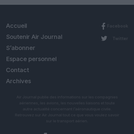
Accueil
Facebook
Soutenir Air Journal
Twitter
S’abonner
Espace personnel
Contact
Archives
Air Journal publie des informations sur les compagnies
aériennes, les avions, les nouvelles liaisons et toute
autre actualité concernant l’aéronautique civile.
Retrouvez sur Air Journal tout ce que vous voulez savoir
sur le transport aérien.