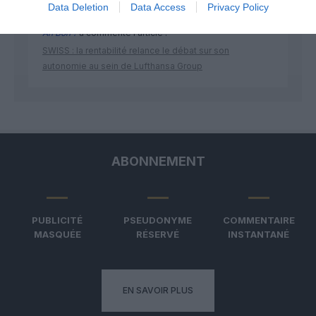
Data Deletion
Data Access
Privacy Policy
Ah Bon ?
a commenté l'article :
SWISS : la rentabilité relance le débat sur son
autonomie au sein de Lufthansa Group
ABONNEMENT
PUBLICITÉ
PSEUDONYME
COMMENTAIRE
MASQUÉE
RÉSERVÉ
INSTANTANÉ
EN SAVOIR PLUS