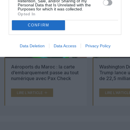
Retention, Sale, and/or Sharing of my
Personal Data that Is Unrelated with the
Purposes for which it was collected.
Opted In
CONFIRM
Data Deletion
Data Access
Privacy Policy
Aéroports du Maroc : la carte
Washington Du
d’embarquement passe au tout
Trump lance u
numérique avec Pax Check
de 22,5 millia
LIRE L'ARTICLE
LIRE L'ARTICL