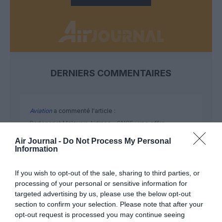
DERNIERS COMMENTAIRES
Aviation
a commenté l'article :
Partenariat Malaysia Airlines – SNCF : une offre
intermodale entre Paris-CDG et 27 gares françaises
Air Journal -
Do Not Process My Personal
Information
NDR
a commenté l'article :
If you wish to opt-out of the sale, sharing to third parties, or
Aéroports du Maroc : la carte d’embarquement passe
processing of your personal or sensitive information for
targeted advertising by us, please use the below opt-out
au tout numérique avec Pax Check
section to confirm your selection. Please note that after your
opt-out request is processed you may continue seeing