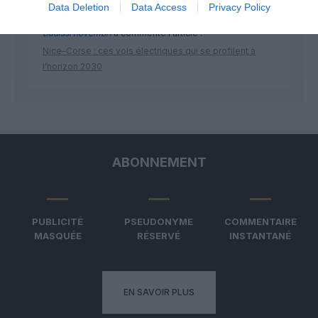
Data Deletion
Data Access
Privacy Policy
Badissi novembri
a commenté l'article :
Nice–Corse : ces vols électriques qui se profilent à
l’horizon 2030
ABONNEMENT
PUBLICITÉ
PSEUDONYME
COMMENTAIRE
MASQUÉE
RÉSERVÉ
INSTANTANÉ
EN SAVOIR PLUS