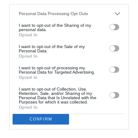
third parties.
Appel aux lecteurs !
Soutenez Air Journal participez
à son
Personal Data Processing Opt Outs
développement !
I want to opt-out of the Sharing of my
personal data.
Opted In
NOUS SOUTENIR
I want to opt-out of the Sale of my
Personal Data.
Opted In
I want to opt-out of processing my
Personal Data for Targeted Advertising.
Opted In
I want to opt-out of Collection, Use,
DERNIERS COMMENTAIRES
Retention, Sale, and/or Sharing of my
Personal Data that Is Unrelated with the
Purposes for which it was collected.
Opted In
Mathématiques
a commenté l'article :
CONFIRM
19 h 23 sans escale : le Boeing 777F de National
Airlines relie l’Écosse à l’Australie