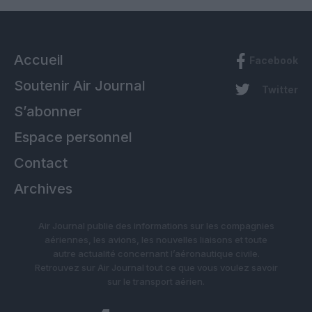
Accueil
Facebook
Soutenir Air Journal
Twitter
S’abonner
Espace personnel
Contact
Archives
Air Journal publie des informations sur les compagnies
aériennes, les avions, les nouvelles liaisons et toute
autre actualité concernant l’aéronautique civile.
Retrouvez sur Air Journal tout ce que vous voulez savoir
sur le transport aérien.