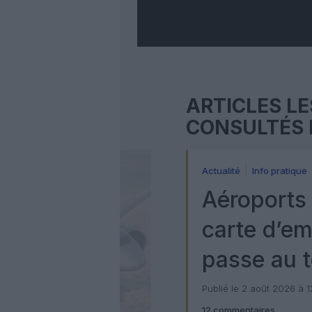
ARTICLES LE
CONSULTÉS 
Actualité
Info pratique
Aéroports 
carte d’e
passe au t
numérique
Publié le 2 août 2026 à 
12 commentaires