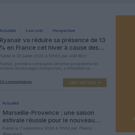
Actualité
Low cost
Perspective
Ryanair va réduire sa présence de 13
% en France cet hiver à cause des
taxes
Publié le 30 juillet 2025 à 12h00
par Joël Ricci
Ryanair, première compagnie aérienne européenne en
nombre de passagers transportés, a officialisé ce
mercredi 30 juillet une réduction majeure de ses
opérations en France pour l’hiver prochain. La compagnie
23 commentaires
low-cost va ainsi diminuer de 13% sa capacité sur le
LIRE L'ARTICLE
territoire, ce qui se matérialise par la suppression de près
de 750 000 sièges, l’annulation de […]
Actualité
Marseille-Provence : une saison
estivale réussie pour le nouveau
Terminal 1
Publié le 7 septembre 2024 à 11h00
par Thierry
Blancmont