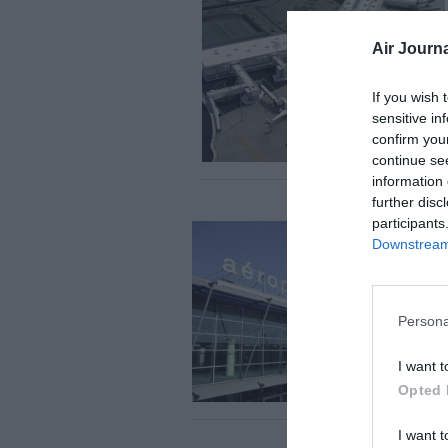
Air Journa
If you wish 
sensitive in
confirm you
continue se
information 
further disc
participants
Downstream 
Persona
I want t
Opted 
I want t