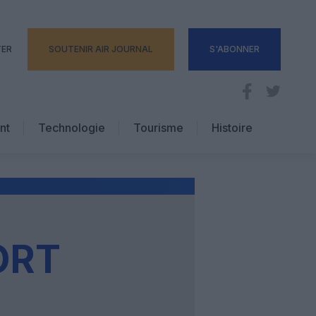
TER
SOUTENIR AIR JOURNAL
S'ABONNER
nt
Technologie
Tourisme
Histoire
Pratique
Hôtellerie
Voyages d’affaires
ORT