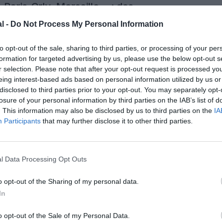
Paris-Orly, Marseille… : des
perturbations annoncées jusqu’au 27
l -
Do Not Process My Personal Information
mars
Publié le 25 mars 2023 à 07h30
par Joël Ricci
Suite au mouvement social national interprofessionnel en
to opt-out of the sale, sharing to third parties, or processing of your per
relation à l’adoption de la réforme des retraites, la Direction
formation for targeted advertising by us, please use the below opt-out s
Générale de l’Aviation Civile (DGAC) annoncé un trafic
perturbé sur les aéroports de Lyon jusqu’au 26 mars et de
r selection. Please note that after your opt-out request is processed y
5 commentaires
Paris-Orly et Marseille jusqu’au lundi 27 mars. Pour la
LIRE L'ARTICLE
eing interest-based ads based on personal information utilized by us or
journée du dimanche 26 mars, le trafic aérien sera
disclosed to third parties prior to your opt-out. You may separately opt-
perturbé […]
losure of your personal information by third parties on the IAB’s list of
Actualité
. This information may also be disclosed by us to third parties on the
IA
Participants
that may further disclose it to other third parties.
L’aéroport Marseille-Provence fête
ses 100 ans
Publié le 15 octobre 2022 à 17h30
par Alain Hai
l Data Processing Opt Outs
Cinquième aéroport français avec plus de 10 millions de
passagers en 2019, l’aéroport Marseille-Provence à
Marignane va fêter ses 100 ans le 21 octobre 2022. Le 22
o opt-out of the Sharing of my personal data.
octobre 1922, le « Port aérien » de Marignane est inauguré
In
1 commentaire
en grandes pompes et devient le premier véritable
LIRE L'ARTICLE
aéroport civil. Dès 1933, le trafic atteint 10 000 […]
o opt-out of the Sale of my Personal Data.