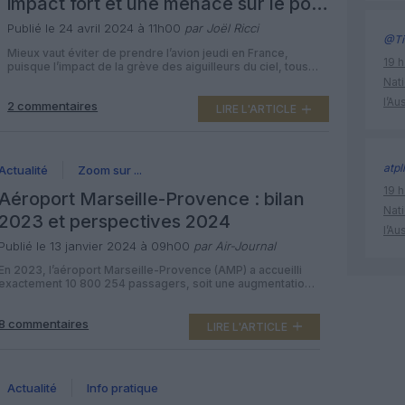
impact fort et une menace sur le pont
de l’Ascension
Publié le 24 avril 2024 à 11h00
par Joël Ricci
@Ti
Mieux vaut éviter de prendre l’avion jeudi en France,
19 h
puisque l’impact de la grève des aiguilleurs du ciel, tous
leurs syndicats réunis, sera puissant : la DGAC l’annulation
Nati
de 75 % des vols à l’aéroport d’Orly et de 65 % des vols à
l’Au
2 commentaires
ceux de Roissy et de Marseille-Provence. Une nouvelle
LIRE L'ARTICLE
menace de grève pour le […]
atpl
Actualité
Zoom sur ...
19 h
Aéroport Marseille-Provence : bilan
Nati
2023 et perspectives 2024
l’Au
Publié le 13 janvier 2024 à 09h00
par Air-Journal
En 2023, l’aéroport Marseille-Provence (AMP) a accueilli
exactement 10 800 254 passagers, soit une augmentation
de 6,4 % par rapport à 2019 et de 18,1% par rapport à
2022. Une année record en nombre de voyageurs pour, a
8 commentaires
contrario, un nombre de vols commerciaux (mouvements
LIRE L'ARTICLE
d’avions) en léger recul (-0,7 % de mouvements d’avions
par […]
Actualité
Info pratique