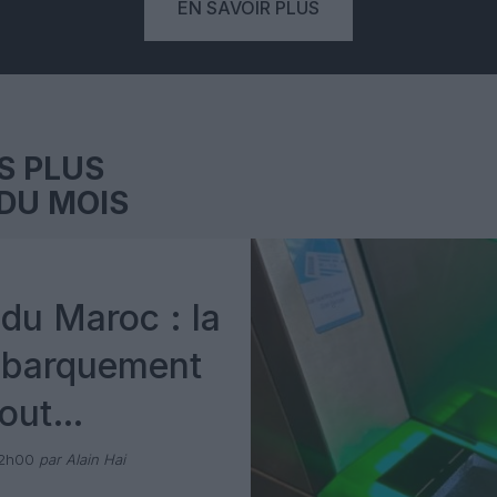
EN SAVOIR PLUS
S PLUS
DU MOIS
du Maroc : la
mbarquement
out
 avec Pax
12h00
par Alain Hai