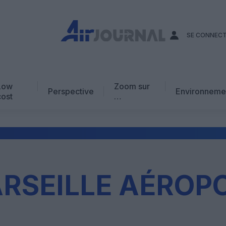
SE CONNEC
Low
Zoom sur
Perspective
Environneme
cost
…
Edito
En chiffres
Avis d’expert
AJ Académie
RSEILLE AÉROP
Vidéo