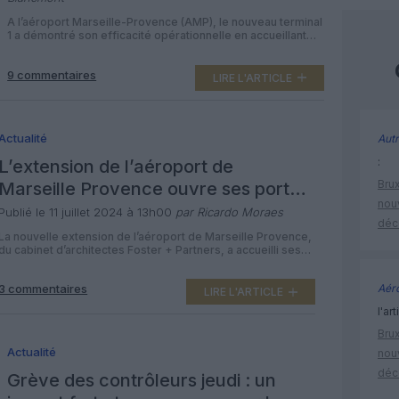
A l’aéroport Marseille-Provence (AMP), le nouveau terminal
1 a démontré son efficacité opérationnelle en accueillant
durant ces deux mois d’été, près d’1.5 million de
passagers. Au total, 2 404 489 passagers ont emprunté les
9 commentaires
deux terminaux d’AMP en juillet et août 2024 (+ 5,1% par
LIRE L'ARTICLE
rapport à juillet et août 2023). Une croissance notamment
portée […]
Actualité
Autr
:
L’extension de l’aéroport de
Brux
Marseille Provence ouvre ses portes
nouv
au public
Publié le 11 juillet 2024 à 13h00
par Ricardo Moraes
déc
La nouvelle extension de l’aéroport de Marseille Provence,
du cabinet d’architectes Foster + Partners, a accueilli ses
premiers passagers le 18 juin dernier. Conçu par le cabinet
Foster + Partners, en association avec Rougerie +
Aéro
3 commentaires
Tangram, ce projet phare crée un schéma directeur pour
LIRE L'ARTICLE
l’avenir, en rétablissant la clarté de l’aérogare originale de
l'art
Fernand Pouillon, […]
Brux
Actualité
nouv
déc
Grève des contrôleurs jeudi : un