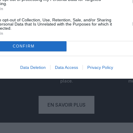
ing.
In
ABONNEMENT
o opt-out of Collection, Use, Retention, Sale, and/or Sharing
ersonal Data that Is Unrelated with the Purposes for which it
lected.
In
PSEUDONYME
RÉSERVÉ
CONFIRM
'une
Votre pseudonyme est validé à
Vo
deaux
partir de votre adresse mail,
Data Deletion
Data Access
Privacy Policy
eure
empêchant qu'un autre lecteur
com
.
publie un commentaire à votre
place.
mo
EN SAVOIR PLUS