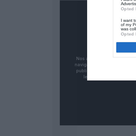
Advertis
Opted 
I want t
of my P
was col
Opted 
PUBLICITÉ
MASQUÉE
Nos abonnés bénéficient d
navigation fluide sans ban
publicitaires pour une meill
lecture de nos contenus