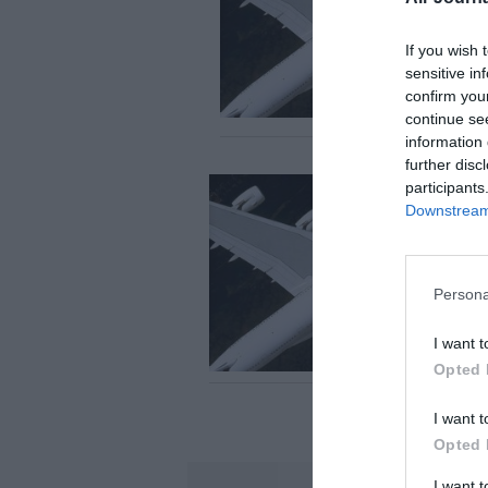
If you wish 
sensitive in
confirm you
continue se
information 
further disc
participants
Downstream 
Persona
I want t
Opted 
I want t
Opted 
I want 