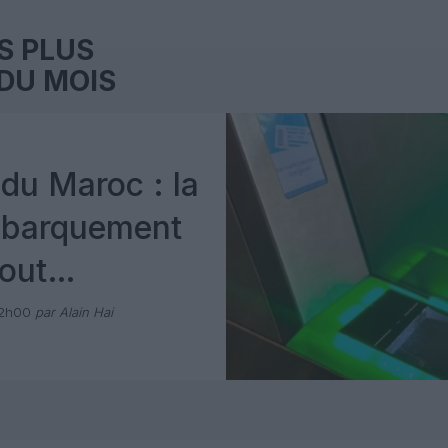
S PLUS
DU MOIS
du Maroc : la
mbarquement
out
 avec Pax
12h00
par Alain Hai