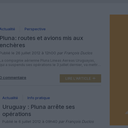
Actualité
Perspective
Pluna: routes et avions mis aux
enchères
Publié le 26 juillet 2012 à 12h00
par François Duclos
La compagnie aérienne Pluna Lineas Aereas Uruguayas,
qui a suspendu ses opérations le 3 juillet dernier, va mettre
aux enchères sept avions et toutes ses routes. Soixante
jours : c’est le délai donné à la compagnie nationale
0 commentaire
d’Uruguay le 23 juillet 2012 pour vendre sept Bombardier
LIRE L'ARTICLE
CRJ900 et les droits qu’elle détient pour l’ensemble de son
[…]
Actualité
Info pratique
Uruguay : Pluna arrête ses
opérations
Publié le 6 juillet 2012 à 09h40
par François Duclos