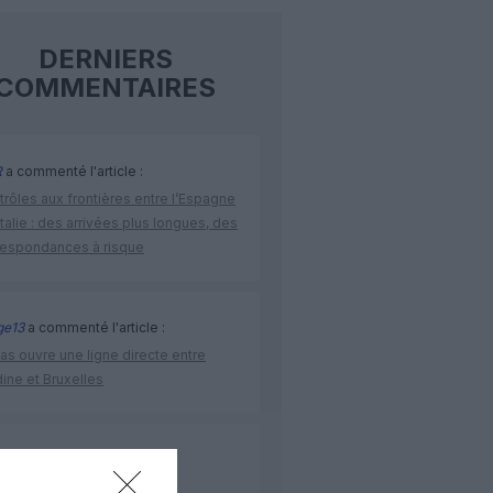
DERNIERS
COMMENTAIRES
R
a commenté l'article :
rôles aux frontières entre l’Espagne
’Italie : des arrivées plus longues, des
respondances à risque
ge13
a commenté l'article :
as ouvre une ligne directe entre
ine et Bruxelles
d
a commenté l'article :
bilité du COMAC C919 : des