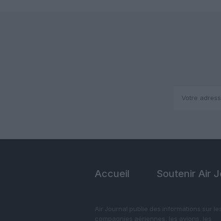
Accueil
Soutenir Air 
Air Journal publie des informations sur le
compagnies aériennes, les avions, les