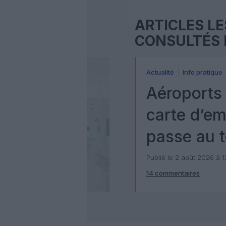
ARTICLES LE
CONSULTÉS 
Actualité
Info pratique
Aéroports 
carte d’e
passe au t
numérique
Publié le 2 août 2026 à 
14 commentaires
Check