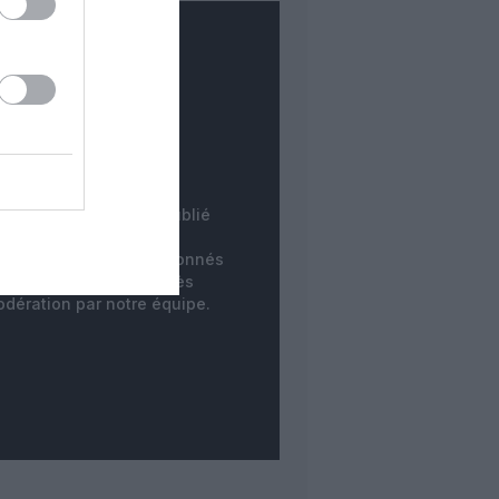
COMMENTAIRE
INSTANTANÉ
tre commentaire est publié
instantanément. Les
mentaires des non-abonnés
ne sont publiés qu'après
dération par notre équipe.