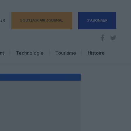
TER
SOUTENIR AIR JOURNAL
S'ABONNER
nt
Technologie
Tourisme
Histoire
Pratique
Hôtellerie
Voyages d’affaires