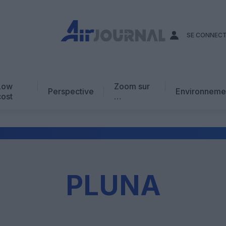
SE CONNEC
Low
Zoom sur
Perspective
Environneme
cost
…
Edito
En chiffres
Avis d’expert
AJ Académie
PLUNA
Vidéo