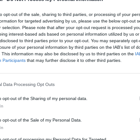
Publié le 28 avril 2011 à 13h00
par Joël Ricci
ano
La compagnie aérienne uruguayenne Pluna a passé
attr
to opt-out of the sale, sharing to third parties, or processing of your per
commande pour trois avions à réaction Bombardier
formation for targeted advertising by us, please use the below opt-out s
CRJ900 pour un montant de 129 millions de dollars, a
annoncé l’avionneur canadien. Pluna, dont la flotte est
r selection. Please note that after your opt-out request is processed y
0 commentaire
aujourd’hui entièrement composée d’avions Bombardier
LIRE L'ARTICLE
eing interest-based ads based on personal information utilized by us or
Hel
CRJ 900NextGen d’une capacité de 76 à 90 sièges,
comptera donc 13 unités une fois la commande honorée.
disclosed to third parties prior to your opt-out. You may separately opt-
19 h
[…]
losure of your personal information by third parties on the IAB’s list of
Nati
Actualité
Perspective
. This information may also be disclosed by us to third parties on the
IA
l’Au
Participants
that may further disclose it to other third parties.
Pluna veut grandir au Brésil
Publié le 27 février 2011 à 19h30
par Joël Ricci
La compagnie aérienne uruguayenne Pluna espère une
l Data Processing Opt Outs
croissance de 50 % de son trafic en 2011 grâce à un réseau
élargi au Brésil. La compagnie aérienne basée à
Montevideo cherche sa croissance en développant de
o opt-out of the Sharing of my personal data.
0 commentaire
nouvelles liaisons internationales, mais de courtes
LIRE L'ARTICLE
In
distances, et principalement depuis le Brésil, où elle mise
sur son importance stratégique en […]
o opt-out of the Sale of my Personal Data.
In
to opt-out of processing my Personal Data for Targeted