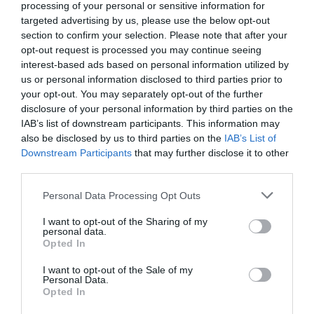
processing of your personal or sensitive information for
targeted advertising by us, please use the below opt-out
section to confirm your selection. Please note that after your
opt-out request is processed you may continue seeing
DERNIERS COMMENTAIRES
interest-based ads based on personal information utilized by
us or personal information disclosed to third parties prior to
your opt-out. You may separately opt-out of the further
disclosure of your personal information by third parties on the
Aviation
a commenté l'article :
IAB’s list of downstream participants. This information may
Partenariat Malaysia Airlines – SNCF : une offre
also be disclosed by us to third parties on the
IAB’s List of
intermodale entre Paris-CDG et 27 gares françaises
Downstream Participants
that may further disclose it to other
third parties.
Personal Data Processing Opt Outs
NDR
a commenté l'article :
Aéroports du Maroc : la carte d’embarquement passe
I want to opt-out of the Sharing of my
personal data.
au tout numérique avec Pax Check
Opted In
I want to opt-out of the Sale of my
Personal Data.
enchères
flotte
Pluna
réseau
uruguay
Opted In