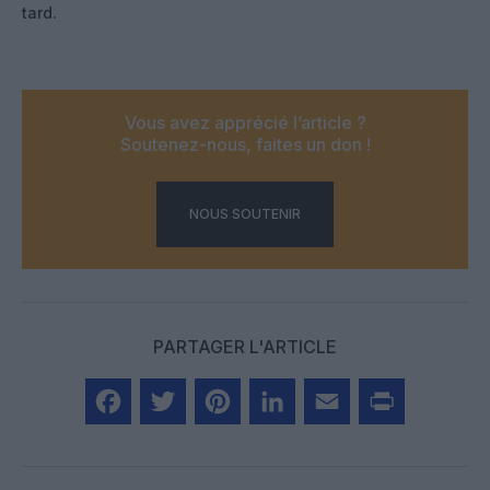
tard.
Vous avez apprécié l’article ?
Soutenez-nous, faites un don !
NOUS SOUTENIR
PARTAGER L'ARTICLE
Facebook
Twitter
Pinterest
LinkedIn
Email
Print