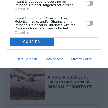
I want to opt-out of processing my
Personal Data for Targeted Advertising.
LIRE AUSSI
Opted In
I want to opt-out of Collection, Use,
Retention, Sale, and/or Sharing of my
Personal Data that Is Unrelated with the
Purposes for which it was collected.
CRISE PROFONDE CHEZ
Opted In
BAMBOO AIRWAYS :
BILLETS
CONFIRM
INTROUVABLES,...
Data Deletion
Data Access
Privacy Policy
AIR INDIA OUVRE UNE
LIAISON SAISONNIÈRE
MUMBAI–TORONTO ET...