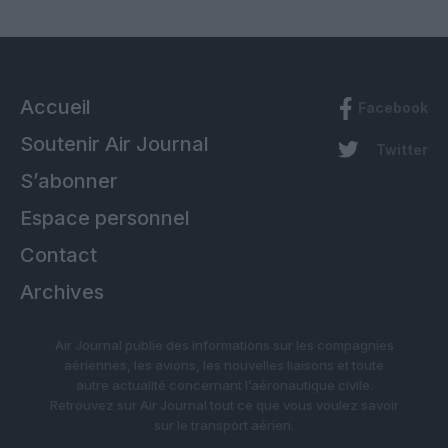
Accueil
Facebook
Soutenir Air Journal
Twitter
S’abonner
Espace personnel
Contact
Archives
Air Journal publie des informations sur les compagnies
aériennes, les avions, les nouvelles liaisons et toute
autre actualité concernant l’aéronautique civile.
Retrouvez sur Air Journal tout ce que vous voulez savoir
sur le transport aérien.