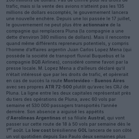
trafic, mais si la vente des avions n’atteint pas les 135
millions de dollars escomptés, le gouvernement lancera
une nouvelle enchère. Depuis une loi passée le 17 juillet,
le gouvernement ne peut plus être
actionnaire
de la
compagnie qui remplacera Pluna (la compagnie a une
dette d’environ 380 millions de dollars). Mais il rencontre
quand même différents repreneurs potentiels, y compris
l’homme d’affaires argentin Juan Carlos Lopez Mena (qui
possède la société de transport fluvial Buquebus et la
compagnie BQB Airlines), considéré comme favori par la
presse locale. M. Lopez Mena a d’ailleurs déclaré qu’il
n’était intéressé que par les droits de trafic, et opèrerait
en cas de succès la route
Montevideo
–
Buenos Aires
avec ses propres
ATR 72-500
plutôt qu’avec les CRJ de
Pluna. La ligne entre les deux capitales représentait près
du tiers des opérations de Pluna, avec 60 vols par
semaine et 530 000 passagers transportés l’année
dernière. Son absence a aiguisé les appétits
d’
Aerolineas Argentinas
et sa filiale
Austral
, qui vont
passer sur cette route de 18 à 50 vols par semaine dès le
er
1
août. La
low cost
brésilienne
GOL
lancera de son côté
un vol quotidien depuis Sao Paulo deux semaines plus