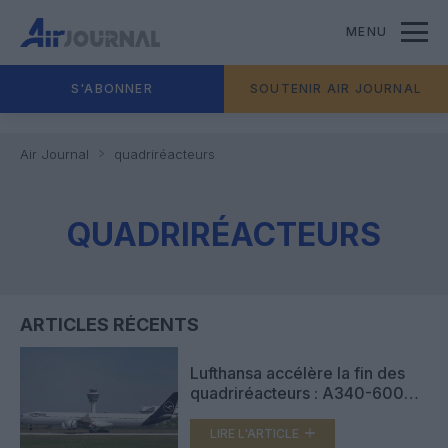
MENU
S'ABONNER
SOUTENIR AIR JOURNAL
Air Journal
quadriréacteurs
QUADRIRÉACTEURS
ARTICLES RÉCENTS
Lufthansa accélère la fin des
quadriréacteurs : A340-600
retirés, 747-400 sur la sellette
LIRE L'ARTICLE