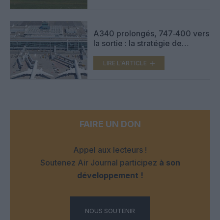
A340 prolongés, 747‑400 vers
la sortie : la stratégie de
Lufthansa en attendant le 777‑9
LIRE L'ARTICLE
FAIRE UN DON
Appel aux lecteurs !
Soutenez Air Journal participez
à son
développement !
NOUS SOUTENIR