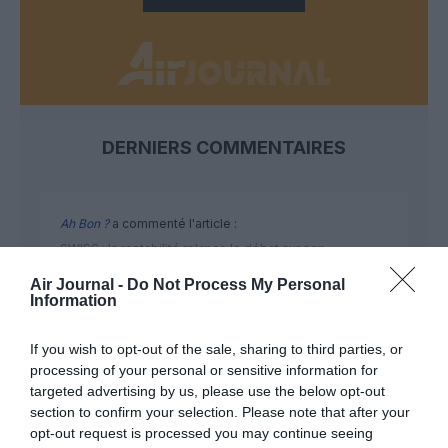
DERNIERS COMMENTAIRES
Ah Bon ?
a commenté l'article :
SWISS : la rentabilité relance le débat sur son
autonomie au sein de Lufthansa Group
Air Journal -
Do Not Process My Personal
Information
Ah Bon ?
a commenté l'article :
If you wish to opt-out of the sale, sharing to third parties, or
Insolite : le Pentagone publie de nouvelles vidéos
processing of your personal or sensitive information for
targeted advertising by us, please use the below opt-out
d’OVNI
section to confirm your selection. Please note that after your
opt-out request is processed you may continue seeing