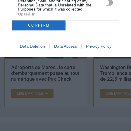
Retention, Sale, and/or Sharing of my
Personal Data that Is Unrelated with the
Purposes for which it was collected.
Opted In
CONFIRM
Data Deletion
Data Access
Privacy Policy
Aéroports du Maroc : la carte
Washington Du
d’embarquement passe au tout
Trump lance u
numérique avec Pax Check
de 22,5 millia
LIRE L'ARTICLE
LIRE L'ARTICL