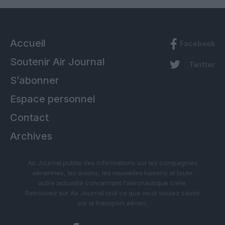
Accueil
Facebook
Soutenir Air Journal
Twitter
S’abonner
Espace personnel
Contact
Archives
Air Journal publie des informations sur les compagnies
aériennes, les avions, les nouvelles liaisons et toute
autre actualité concernant l’aéronautique civile.
Retrouvez sur Air Journal tout ce que vous voulez savoir
sur le transport aérien.