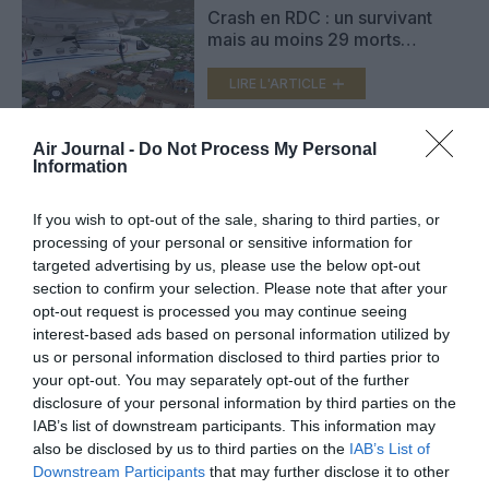
Crash en RDC : un survivant
mais au moins 29 morts
(vidéos)
LIRE L'ARTICLE
Air Journal -
Do Not Process My Personal
Information
Flydubai inaugure son Dubaï –
Kinshasa
If you wish to opt-out of the sale, sharing to third parties, or
LIRE L'ARTICLE
processing of your personal or sensitive information for
targeted advertising by us, please use the below opt-out
section to confirm your selection. Please note that after your
opt-out request is processed you may continue seeing
interest-based ads based on personal information utilized by
VOIR PLUS D'ARTICLES
us or personal information disclosed to third parties prior to
your opt-out. You may separately opt-out of the further
disclosure of your personal information by third parties on the
IAB’s list of downstream participants. This information may
FAIRE UN DON
also be disclosed by us to third parties on the
IAB’s List of
Downstream Participants
that may further disclose it to other