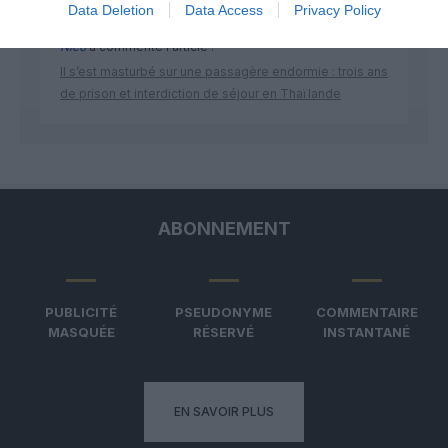
Data Deletion
Data Access
Privacy Policy
Nico
a commenté l'article :
Il s’est masturbé sur une passagère endormie : trois ans
de prison et interdiction de séjour en Thaïlande
ABONNEMENT
PUBLICITÉ
PSEUDONYME
COMMENTAIRE
MASQUÉE
RÉSERVÉ
INSTANTANÉ
EN SAVOIR PLUS