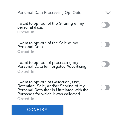
third parties.
Appel aux lecteurs !
Soutenez Air Journal participez
à son
Personal Data Processing Opt Outs
développement !
I want to opt-out of the Sharing of my
personal data.
Opted In
NOUS SOUTENIR
I want to opt-out of the Sale of my
Personal Data.
Opted In
I want to opt-out of processing my
Personal Data for Targeted Advertising.
Opted In
I want to opt-out of Collection, Use,
DERNIERS COMMENTAIRES
Retention, Sale, and/or Sharing of my
Personal Data that Is Unrelated with the
Purposes for which it was collected.
Opted In
NDR
a commenté l'article :
CONFIRM
Contrôles aux frontières entre l’Espagne et l’Italie : des
arrivées plus longues, des correspondances à risque