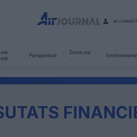
SE CONNEC
Low
Zoom sur
Perspective
Environneme
cost
…
Edito
En chiffres
Avis d’expert
AJ Académie
SUTATS FINANCI
Vidéo