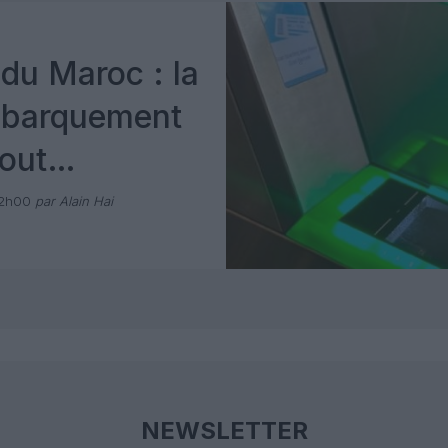
du Maroc : la
mbarquement
out
 avec Pax
12h00
par Alain Hai
NEWSLETTER