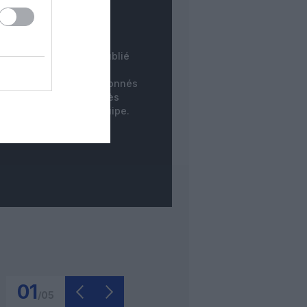
COMMENTAIRE
INSTANTANÉ
tre commentaire est publié
instantanément. Les
mentaires des non-abonnés
ne sont publiés qu'après
dération par notre équipe.
01
/
05