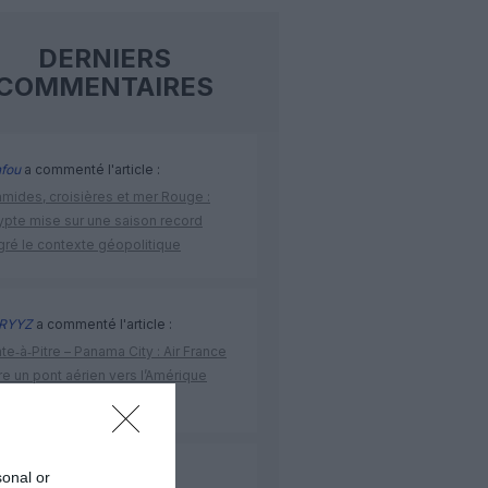
DERNIERS
COMMENTAIRES
fou
a commenté l'article :
amides, croisières et mer Rouge :
ypte mise sur une saison record
gré le contexte géopolitique
RYYZ
a commenté l'article :
te‑à‑Pitre – Panama City : Air France
e un pont aérien vers l’Amérique
ne
sonal or
1112
a commenté l'article :