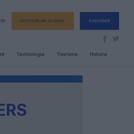
TER
SOUTENIR AIR JOURNAL
S'ABONNER
nt
Technologie
Tourisme
Histoire
Pratique
Hôtellerie
Voyages d’affaires
ERS