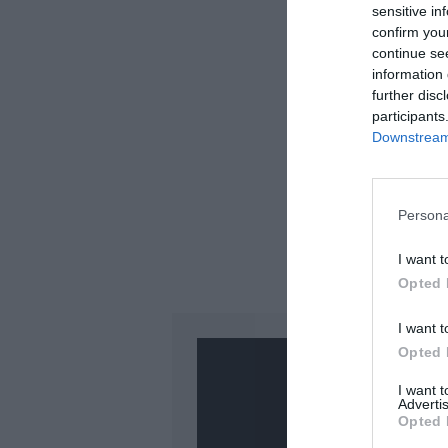
sensitive in
confirm you
continue se
information 
further disc
participants
Downstream 
Persona
I want t
Opted 
I want t
Opted 
I want 
Advertis
Opted 