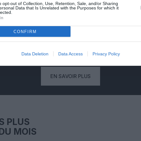
PSEUDONYME
o opt-out of Collection, Use, Retention, Sale, and/or Sharing
ersonal Data that Is Unrelated with the Purposes for which it
RÉSERVÉ
lected.
In
'une
Votre pseudonyme est validé à
Vo
CONFIRM
deaux
partir de votre adresse mail,
eure
empêchant qu'un autre lecteur
com
.
publie un commentaire à votre
place.
mo
Data Deletion
Data Access
Privacy Policy
EN SAVOIR PLUS
S PLUS
DU MOIS