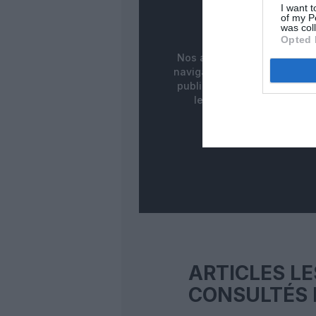
PUBLICITÉ
I want t
of my P
MASQUÉE
was col
Opted 
Nos abonnés bénéficient d
navigation fluide sans ban
publicitaires pour une meill
lecture de nos contenus
ARTICLES LE
CONSULTÉS 