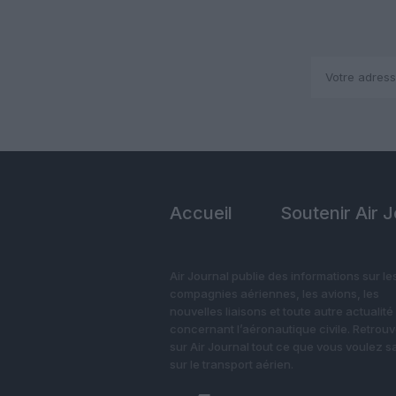
Accueil
Soutenir Air 
Air Journal publie des informations sur le
compagnies aériennes, les avions, les
nouvelles liaisons et toute autre actualité
concernant l’aéronautique civile. Retrou
sur Air Journal tout ce que vous voulez s
sur le transport aérien.