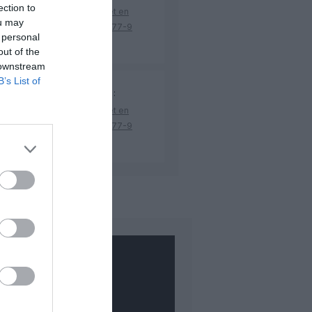
ection to
ès Emirates, Lufthansa remet en
ou may
se la réception de Boeing 777-9
 personal
 construits
out of the
 downstream
B’s List of
si Cool
a commenté l'article :
ès Emirates, Lufthansa remet en
se la réception de Boeing 777-9
 construits