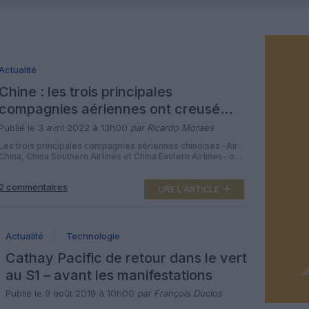
Actualité
Chine : les trois principales
compagnies aériennes ont creusé
leurs pertes en 2021
Publié le 3 avril 2022 à 13h00
par Ricardo Moraes
Les trois principales compagnies aériennes chinoises -Air
China, China Southern Airlines et China Eastern Airlines- ont
enregistré l’an dernier plus de 5 milliards d’euros de
pertes, pénalisées surtout par les restrictions de
2 commentaires
déplacements à l’international. Premier pays touché par le
LIRE L'ARTICLE
Covid-19, la Chine a pratiquement fermé ses frontières
depuis mars 2020 en application de sa […]
Actualité
Technologie
Cathay Pacific de retour dans le vert
au S1 – avant les manifestations
Publié le 9 août 2019 à 10h00
par François Duclos