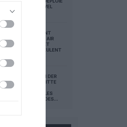
CANADA DÉPLOIE
SON NOUVEL
A321XLR...
CARBURANT
DURABLE : AIR
CANADA ET
AIRBUS VEULENT
FAIRE DU...
ANKO VAN DER
WERFF QUITTE
SAS POUR
PRENDRE LES
COMMANDES...