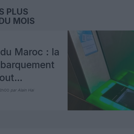
S PLUS
DU MOIS
du Maroc : la
mbarquement
out
 avec Pax
12h00
par Alain Hai