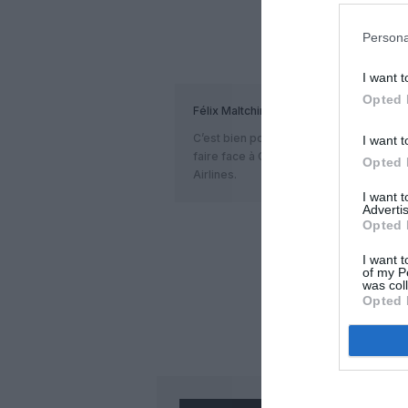
Persona
COM
I want t
Opted 
Félix Maltchinski
a commenté :
C’est bien pour le transporteur mais su
I want t
faire face à Cathay Pacific, Korean Air, 
Opted 
Airlines.
I want 
Advertis
Opted 
LAISS
I want t
of my P
was col
Opted 