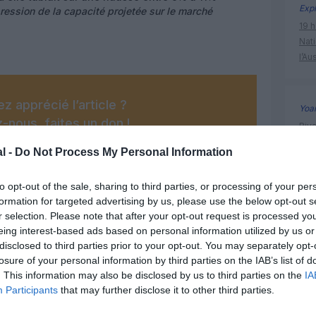
Expl
ression de la capacité projetée sur le marché
19 h
Nati
l’Au
z apprécié l’article ?
Yoa
-nous, faites un don !
Riy
prem
l -
Do Not Process My Personal Information
OUS SOUTENIR
to opt-out of the sale, sharing to third parties, or processing of your per
air cana
formation for targeted advertising by us, please use the below opt-out s
r selection. Please note that after your opt-out request is processed y
eing interest-based ads based on personal information utilized by us or
disclosed to third parties prior to your opt-out. You may separately opt-
losure of your personal information by third parties on the IAB’s list of
. This information may also be disclosed by us to third parties on the
IA
Participants
that may further disclose it to other third parties.
Facebook
Twitter
Pinterest
LinkedIn
Email
Print