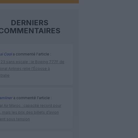
DERNIERS
COMMENTAIRES
si Cool
a commenté l'article :
 23 sans escale : le Boeing 777F de
onal Airlines relie l’Écosse à
stralie
amliner
a commenté l'article :
l Air Maroc : capacité record pour
é, mais les prix des billets d’avion
tent sous tension