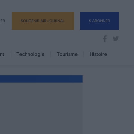
TER
SOUTENIR AIR JOURNAL
S'ABONNER
nt
Technologie
Tourisme
Histoire
Pratique
Hôtellerie
Voyages d’affaires