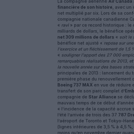
La compagnie aérienne
Air Canada
financière de son histoire
, avec un 
net multiplié par six. Lors de sa con
compagnie nationale canadienne Cal
«
ravi
» par ce record historique : le 
milliards de dollars, le bénéfice opé
net 309 millions de dollars
«
soit le
bénéfice net ajusté «
repose sur une
l'exercice et un fléchissement de 1,5 
«
souligner l'apport des 27 000 empl
remarquables réalisations de 2013, et 
la nouvelle année sur des bases strat
principales de 2013 : lancement du t
première phase du renouvellement d
Boeing 737 MAX
en vue de réduire 
transfert de son parc complet d’
Emb
compagnie de
Star Alliance
se décla
mauvais temps de ce début d’année, 
« l’incidence de la capacité accrue 
l’été l’arrivée de trois des 37
787 Dr
l’aéroport de Toronto et Tokyo-Han
(lignes intérieures de 3,5 % à 4,5 %,
moins qu’en novembre dernier quand 