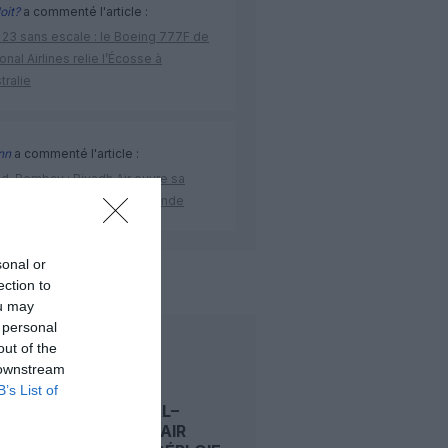
oit?
a commenté l'article :
 23 sans escale : le Boeing 777F de
onal Airlines relie l’Écosse à
stralie
nn
a commenté l'article :
ad–Bombay : Riyadh Air ouvre sa
ière route régulière vers l’Inde
sonal or
da
résutats financiers
ection to
ou may
 personal
out of the
LIRE AUSSI
 downstream
B’s List of
MONTRÉAL–
NANTES : AIR