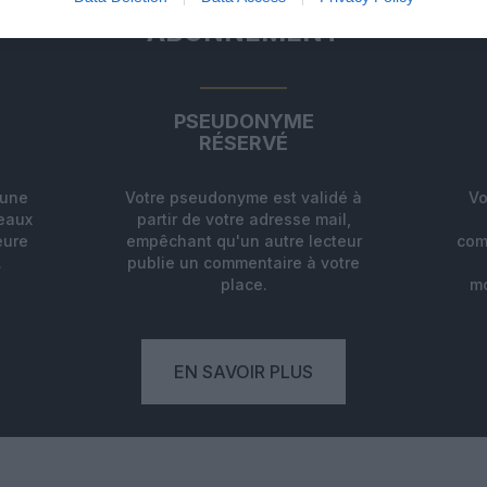
ABONNEMENT
PSEUDONYME
RÉSERVÉ
'une
Votre pseudonyme est validé à
Vo
deaux
partir de votre adresse mail,
eure
empêchant qu'un autre lecteur
com
.
publie un commentaire à votre
place.
mo
EN SAVOIR PLUS