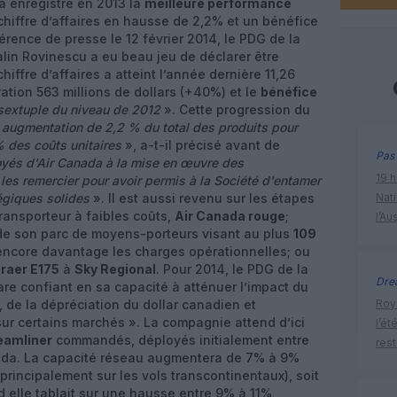
a enregistré en 2013 la
meilleure performance
chiffre d’affaires en hausse de 2,2% et un bénéfice
férence de presse le 12 février 2014, le PDG de la
in Rovinescu a eu beau jeu de déclarer être
chiffre d’affaires a atteint l’année dernière 11,26
ration 563 millions de dollars (+40%) et le
bénéfice
 sextuple du niveau de 2012
». Cette progression du
 augmentation de 2,2 % du total des produits pour
% des coûts unitaires
», a-t-il précisé avant de
Pas 
oyés d'Air Canada à la mise en œuvre des
19 h
les remercier pour avoir permis à la Société d'entamer
égiques solides
». Il est aussi revenu sur les étapes
Nati
ransporteur à faibles coûts,
Air Canada rouge
;
l’Au
e son parc de moyens-porteurs visant au plus
109
encore davantage les charges opérationnelles; ou
raer E175
à
Sky Regional
. Pour 2014, le PDG de la
Dre
re confiant en sa capacité à atténuer l’impact du
de la dépréciation du dollar canadien et
Roya
sur certains marchés ». La compagnie attend d’ici
l’ét
eamliner
commandés, déployés initialement entre
res
eda. La capacité réseau augmentera de 7% à 9%
 principalement sur les vols transcontinentaux), soit
elle tablait sur une hausse entre 9% à 11%