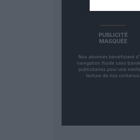
PUBLICITÉ
MASQUÉE
Nos abonnés bénéficient d
navigation fluide sans ban
publicitaires pour une meill
lecture de nos contenus