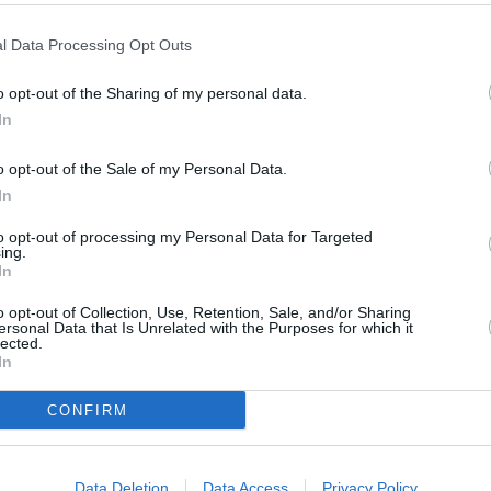
l Data Processing Opt Outs
MENTAIRE(S)
o opt-out of the Sharing of my personal data.
In
14 février 2014 - 15 h 09 min
r le marché transpacifique Air Canada doit
o opt-out of the Sale of my Personal Data.
Japan Airlines et aussi China Eastern
In
RÉPONDRE
to opt-out of processing my Personal Data for Targeted
ing.
In
ER UN COMMENTAIRE
o opt-out of Collection, Use, Retention, Sale, and/or Sharing
ersonal Data that Is Unrelated with the Purposes for which it
lected.
In
CONFIRM
Data Deletion
Data Access
Privacy Policy