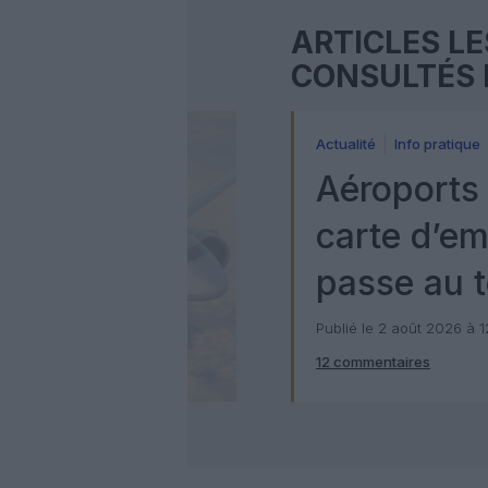
ARTICLES LE
CONSULTÉS 
Actualité
Info pratique
Aéroports 
carte d’e
passe au t
numérique
Publié le 2 août 2026 à 
12 commentaires
Check