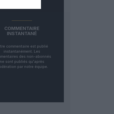
COMMENTAIRE
INSTANTANÉ
tre commentaire est publié
instantanément. Les
mentaires des non-abonnés
ne sont publiés qu'après
dération par notre équipe.