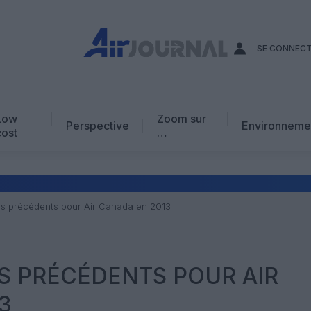
SE CONNEC
Low
Zoom sur
Perspective
Environneme
cost
…
Edito
En chiffres
Avis d’expert
ns précédents pour Air Canada en 2013
AJ Académie
Vidéo
S PRÉCÉDENTS POUR AIR
3