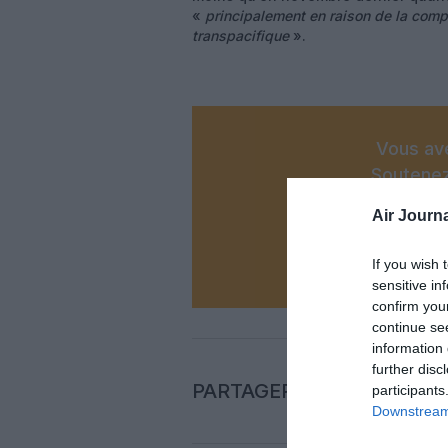
«
principalement en raison de la comp
transpacifique
».
Vous ave
Soutenez
Air Journa
N
If you wish 
sensitive in
confirm you
continue se
information 
further disc
PARTAGER L'ARTICLE
participants
Downstream 