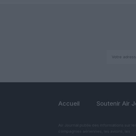
Accueil
Soutenir Air 
Air Journal publie des informations sur le
compagnies aériennes, les avions, les