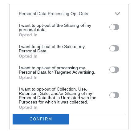
third parties.
Appel aux lecteurs !
Soutenez Air Journal participez
à son
Personal Data Processing Opt Outs
développement !
I want to opt-out of the Sharing of my
personal data.
Opted In
NOUS SOUTENIR
I want to opt-out of the Sale of my
Personal Data.
Opted In
I want to opt-out of processing my
Personal Data for Targeted Advertising.
Opted In
I want to opt-out of Collection, Use,
DERNIERS COMMENTAIRES
Retention, Sale, and/or Sharing of my
Personal Data that Is Unrelated with the
Purposes for which it was collected.
Opted In
Mathématiques
a commenté l'article :
CONFIRM
19 h 23 sans escale : le Boeing 777F de National
Airlines relie l’Écosse à l’Australie