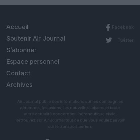
Accueil
Facebook
Soutenir Air Journal
Twitter
S’abonner
Espace personnel
Contact
Archives
Air Journal publie des informations sur les compagnies
aériennes, les avions, les nouvelles liaisons et toute
autre actualité concernant l’aéronautique civile.
Retrouvez sur Air Journal tout ce que vous voulez savoir
sur le transport aérien.