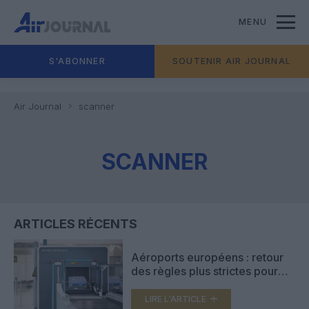
MENU
S'ABONNER
SOUTENIR AIR JOURNAL
Air Journal
scanner
SCANNER
ARTICLES RÉCENTS
Aéroports européens : retour
des règles plus strictes pour
les liquides dans les bagages à
main
LIRE L'ARTICLE