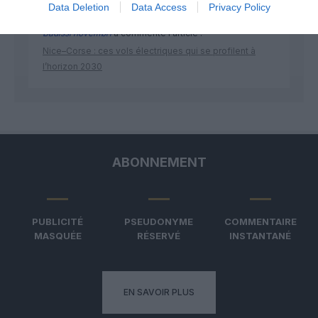
Data Deletion
Data Access
Privacy Policy
Badissi novembri
a commenté l'article :
Nice–Corse : ces vols électriques qui se profilent à
l’horizon 2030
ABONNEMENT
PUBLICITÉ
PSEUDONYME
COMMENTAIRE
MASQUÉE
RÉSERVÉ
INSTANTANÉ
EN SAVOIR PLUS