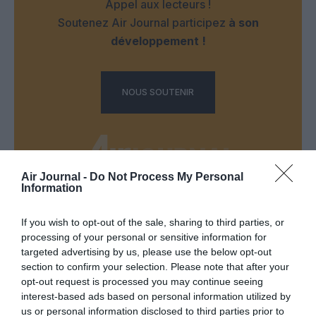
Appel aux lecteurs !
Soutenez Air Journal participez
à son
développement !
NOUS SOUTENIR
Air Journal -
Do Not Process My Personal
Information
DERNIERS COMMENTAIRES
If you wish to opt-out of the sale, sharing to third parties, or
processing of your personal or sensitive information for
targeted advertising by us, please use the below opt-out
GVA1112
a commenté l'article :
section to confirm your selection. Please note that after your
19 h 23 sans escale : le Boeing 777F de National
opt-out request is processed you may continue seeing
Airlines relie l’Écosse à l’Australie
interest-based ads based on personal information utilized by
us or personal information disclosed to third parties prior to