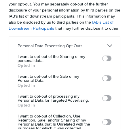
your opt-out. You may separately opt-out of the further
disclosure of your personal information by third parties on the
Pas si Cool
a commenté l'article :
IAB’s list of downstream participants. This information may
19 h 23 sans escale : le Boeing 777F de National
also be disclosed by us to third parties on the
IAB’s List of
Airlines relie l’Écosse à l’Australie
Downstream Participants
that may further disclose it to other
third parties.
Personal Data Processing Opt Outs
aéroports
Canada
scanner
I want to opt-out of the Sharing of my
personal data.
Opted In
LIRE AUSSI
I want to opt-out of the Sale of my
Personal Data.
Opted In
I want to opt-out of processing my
WESTJET : LA GRÈVE DES
Personal Data for Targeted Advertising.
AGENTS DE BORD PREND
Opted In
FIN APRÈS UN...
I want to opt-out of Collection, Use,
Retention, Sale, and/or Sharing of my
Personal Data that Is Unrelated with the
Purposes for which it was collected.