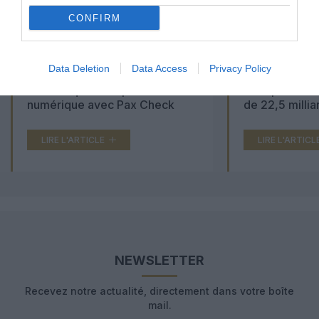
CONFIRM
Data Deletion
Data Access
Privacy Policy
Aéroports du Maroc : la carte
Washington Du
d’embarquement passe au tout
Trump lance u
numérique avec Pax Check
de 22,5 millia
LIRE L'ARTICLE
LIRE L'ARTICL
NEWSLETTER
Recevez notre actualité, directement dans votre boîte
mail.