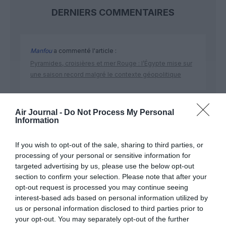
DERNIERS COMMENTAIRES
Manfou
a commenté l'article :
Pyramides, croisières et mer Rouge : l’Égypte mise sur
une saison record malgré le contexte géopolitique
TFFRYYZ
a commenté l'article :
Air Journal -
Do Not Process My Personal
Information
Pointe‑à‑Pitre – Panama City : Air France ouvre un pont
aérien vers l’Amérique latine
If you wish to opt-out of the sale, sharing to third parties, or
processing of your personal or sensitive information for
targeted advertising by us, please use the below opt-out
section to confirm your selection. Please note that after your
opt-out request is processed you may continue seeing
interest-based ads based on personal information utilized by
ABONNEMENT
us or personal information disclosed to third parties prior to
your opt-out. You may separately opt-out of the further