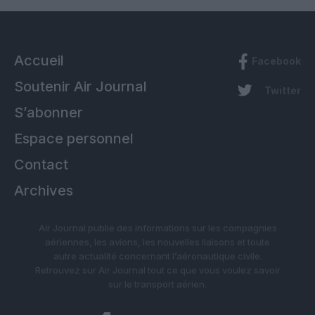
Accueil
Facebook
Soutenir Air Journal
Twitter
S’abonner
Espace personnel
Contact
Archives
Air Journal publie des informations sur les compagnies
aériennes, les avions, les nouvelles liaisons et toute
autre actualité concernant l’aéronautique civile.
Retrouvez sur Air Journal tout ce que vous voulez savoir
sur le transport aérien.