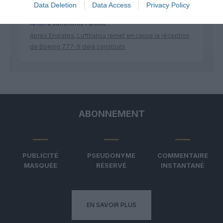
Data Deletion
Data Access
Privacy Policy
Arn31
a commenté l'article :
Après Emirates, Lufthansa remet en cause la réception
de Boeing 777-9 déjà construits
ABONNEMENT
PUBLICITÉ
PSEUDONYME
COMMENTAIRE
MASQUÉE
RÉSERVÉ
INSTANTANÉ
EN SAVOIR PLUS