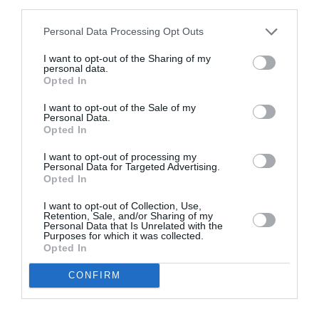
third parties.
Appel aux lecteurs !
Soutenez Air Journal participez
à son
Personal Data Processing Opt Outs
développement !
I want to opt-out of the Sharing of my
personal data.
Opted In
NOUS SOUTENIR
I want to opt-out of the Sale of my
Personal Data.
Opted In
I want to opt-out of processing my
Personal Data for Targeted Advertising.
Opted In
I want to opt-out of Collection, Use,
DERNIERS COMMENTAIRES
Retention, Sale, and/or Sharing of my
Personal Data that Is Unrelated with the
Purposes for which it was collected.
Opted In
Manfou
a commenté l'article :
CONFIRM
Pyramides, croisières et mer Rouge : l’Égypte mise sur
une saison record malgré le contexte géopolitique