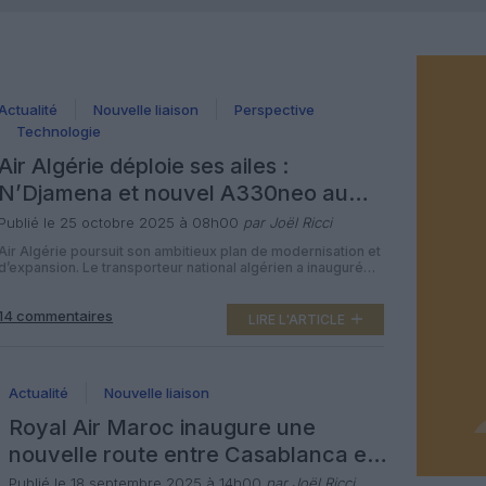
Actualité
Nouvelle liaison
Perspective
Technologie
Air Algérie déploie ses ailes :
N’Djamena et nouvel A330neo au
programme
Publié le 25 octobre 2025 à 08h00
par Joël Ricci
Air Algérie poursuit son ambitieux plan de modernisation et
d’expansion. Le transporteur national algérien a inauguré
une nouvelle liaison vers N’Djamena tout en annonçant
l’arrivée imminente de son premier Airbus A330-900neo.
14 commentaires
Deux jalons majeurs qui illustrent la montée en puissance
LIRE L'ARTICLE
du pavillon national sur le continent africain et au-delà. Le
mardi 21 octobre, Air Algérie […]
Actualité
Nouvelle liaison
Royal Air Maroc inaugure une
nouvelle route entre Casablanca et
N’Djamena
Publié le 18 septembre 2025 à 14h00
par Joël Ricci