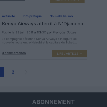
800 pouvant accueillir 20 passagers en Premium et 145 en
Economie. […]
Actualité
Info pratique
Nouvelle liaison
Kenya Airways atterrit à N’Djamena
Publié le 23 juin 2011 à 10h30
par François Duclos
La compagnie aérienne Kenya Airways a inauguré sa
nouvelle route entre Nairobi et la capitale du Tchad
N’Djamena, 54ème destination de son réseau. La
compagnie nationale kenyane relie désormais les deux
3 commentaires
pays à raison de deux vols hebdomadaires, via une escale
LIRE L'ARTICLE
technique à Cotonou au Bénin. La liaison est assurée à bord
d’un Boeing 737-700 […]
1
2
ABONNEMENT