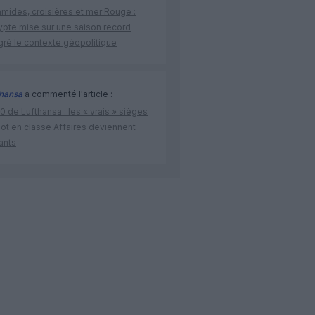
amides, croisières et mer Rouge :
ypte mise sur une saison record
gré le contexte géopolitique
thansa
a commenté l'article :
 de Lufthansa : les « vrais » sièges
lot en classe Affaires deviennent
ants