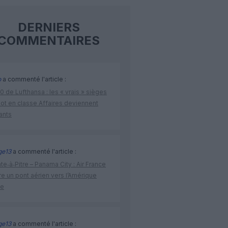
DERNIERS
COMMENTAIRES
o
a commenté l'article :
 de Lufthansa : les « vrais » sièges
lot en classe Affaires deviennent
ants
ge13
a commenté l'article :
te‑à‑Pitre – Panama City : Air France
e un pont aérien vers l’Amérique
ne
ge13
a commenté l'article :