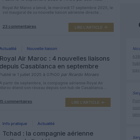
Royal Air Maroc a lancé, le mercredi 17 septembre 2025, le
vol inaugural de sa nouvelle liaison aérienne directe
dépendant de son hub de Casablanca à N’Djamena, la
capitale de la République du Tchad. Cet événement marque
23 commentaires
une étape significative dans la concrétisation du plan de
LIRE L'ARTICLE
développement stratégique de la compagnie nationale,
renforçant selon elle […]
Actualité
Nouvelle liaison
Nic
A380
Royal Air Maroc : 4 nouvelles liaisons
hub
depuis Casablanca en septembre
pay
Publié le 1 juillet 2025 à 07h00
par Ricardo Moraes
A partir de septembre, la compagnie aérienne Royal Air
Maroc étend son réseau depuis son hub de Casablanca
avec de nouvelles routes aériennes vers Munich,
Ser
Ndjamena, Île de Sal et Zurich. Dans le cadre de sa
Poin
15 commentaires
stratégie de développement et de renforcement de son
LIRE L'ARTICLE
réseau, Royal Air Maroc lance quatre nouvelles lignes
ouvr
aériennes directes au […]
lati
Info pratique
Actualité
Tchad : la compagnie aérienne
Ser