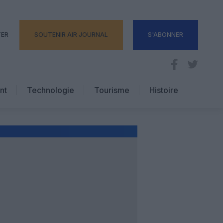
TER
SOUTENIR AIR JOURNAL
S'ABONNER
nt
Technologie
Tourisme
Histoire
Pratique
Hôtellerie
Voyages d’affaires