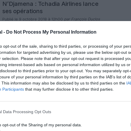
N’Djamena : Tchadia Airlines lance
ses opérations
Publié le 9 octobre 2018 à 12h00
par François Duclos
La nouvelle compagnie aérienne Tchadia Airlines, lancée
en coentreprise par Ethiopian Airlines et le gouvernement
l -
Do Not Process My Personal Information
tchadien, a inauguré un réseau comptant neuf destinations
dont cinq villes étrangères. Ayant reçu ses deux premiers
3 commentaires
Bombardier Dash-8 Q400 de 78 sièges issu de la flotte de
LIRE L'ARTICLE
to opt-out of the sale, sharing to third parties, or processing of your per
son actionnaire éthiopien, la compagnie nationale
formation for targeted advertising by us, please use the below opt-out s
tchadienne a inauguré ses opérations le […]
r selection. Please note that after your opt-out request is processed y
eing interest-based ads based on personal information utilized by us or
Actualité
Info pratique
Nouvelle liaison
disclosed to third parties prior to your opt-out. You may separately opt-
Royal Air Maroc atterrit au Tchad
losure of your personal information by third parties on the IAB’s list of
. This information may also be disclosed by us to third parties on the
IA
Publié le 19 juin 2014 à 12h00
par François Duclos
Participants
that may further disclose it to other third parties.
La compagnie aérienne Royal Air Maroc a inauguré sa
nouvelle liaison entre Casablanca et N’Djamena, sa 32eme
destination. Depuis le 17 juin 2014, la compagnie nationale
marocaine propose deux vols par semaine entre sa base
7 commentaires
et l’aéroport de la capitale tchadienne, opérés en Boeing
LIRE L'ARTICLE
l Data Processing Opt Outs
737-800 pouvant accueillir 12 passagers en classe
Affaires et 159 en […]
o opt-out of the Sharing of my personal data.
Actualité
Info pratique
Nouvelle liaison