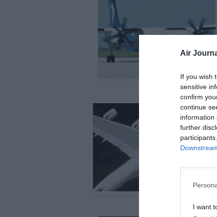
Air Journa
If you wish 
sensitive in
confirm you
continue se
information 
further disc
participants
Downstream 
Persona
I want t