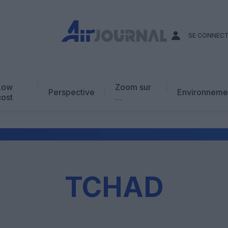
SE CONNEC
Low
Zoom sur
Perspective
Environneme
cost
…
Edito
En chiffres
Avis d’expert
AJ Académie
TCHAD
Vidéo