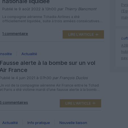
nationale liquidée
Pyr
Publié le 9 août 2022 à 13h00
par Thierry Blancmont
l’Ég
La compagnie aérienne Tchadia Airlines a été
mal
officiellement liquidée, suite à trois années consécutives
de pertes financières. Moins de quatre ans après avoir
inauguré ses opérations à l’aéroport de N’Djamena, la
1 commentaire
compagnie nationale du Tchad lancée en coentreprise
LIRE L'ARTICLE
avec Ethiopian Airlines n’est plus. Les actionnaires de
Luf
Tchadia Airlines ont jeté l’éponge lors d’une assemblée
A380
générale en […]
hub
Insolite
Actualité
pay
Fausse alerte à la bombe sur un vol
Air France
Publié le 4 juin 2021 à 07h30
par François Duclos
Un vol de la compagnie aérienne Air France entre le Tchad
et Paris a été victime mardi d’une fausse alerte à la bombe,
l’avion étant arrivé à bon port et les passagers débarqués
sans problème. Le vol AF865 de la compagnie nationale
5 commentaires
française a décollé le 3 juin 2021 peu avant 10h00 de
LIRE L'ARTICLE
l’aéroport de […]
Actualité
Info pratique
Nouvelle liaison