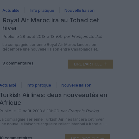
Actualité
Info pratique
Nouvelle liaison
Royal Air Maroc ira au Tchad cet
hiver
Publié le 28 août 2013 à 13h00
par François Duclos
La compagnie aérienne Royal Air Maroc lancera en
décembre une nouvelle liaison entre Casablanca et
N’Djamena, le vol retour passant par Bangui. A partir du 22
décembre 2013, la compagnie nationale marocaine
8 commentaires
proposera trois vols par semaine entre sa base et
LIRE L'ARTICLE
l’aéroport de la capitale tchadienne, opérés en Boeing
737-800. Les vols décolleront mardi, vendredi […]
Actualité
Info pratique
Nouvelle liaison
Turkish Airlines: deux nouveautés en
Afrique
Publié le 10 août 2013 à 10h00
par François Duclos
La compagnie aérienne Turkish Airlines lancera cet hiver
une nouvelle liaison triangulaire reliant Istanbul à Kano au
Nigeria et N’Djamena au Tchad. A partir du 1er décembre
2013, la compagnie nationale de Turquie proposera quatre
10 commentaires
vols par semaine sur cette route, opérés en Boeing 737-
LIRE L'ARTICLE