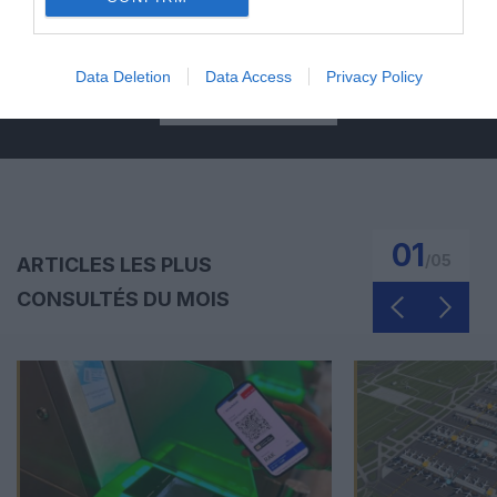
MASQUÉE
RÉSERVÉ
INSTANTANÉ
Data Deletion
Data Access
Privacy Policy
EN SAVOIR PLUS
01
/
05
ARTICLES LES PLUS
CONSULTÉS DU MOIS