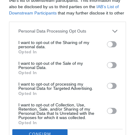
IAB’s list of downstream participants. This information may
also be disclosed by us to third parties on the
IAB’s List of
Downstream Participants
that may further disclose it to other
Mathématiques
a commenté l'article :
third parties.
19 h 23 sans escale : le Boeing 777F de National
Airlines relie l’Écosse à l’Australie
Personal Data Processing Opt Outs
I want to opt-out of the Sharing of my
personal data.
Badissi novembri
a commenté l'article :
Opted In
Nice–Corse : ces vols électriques qui se profilent à
I want to opt-out of the Sale of my
l’horizon 2030
Personal Data.
Opted In
I want to opt-out of processing my
Personal Data for Targeted Advertising.
Opted In
ABONNEMENT
I want to opt-out of Collection, Use,
Retention, Sale, and/or Sharing of my
Personal Data that Is Unrelated with the
Purposes for which it was collected.
Opted In
PUBLICITÉ
PSEUDONYME
COMMENTAIRE
CONFIRM