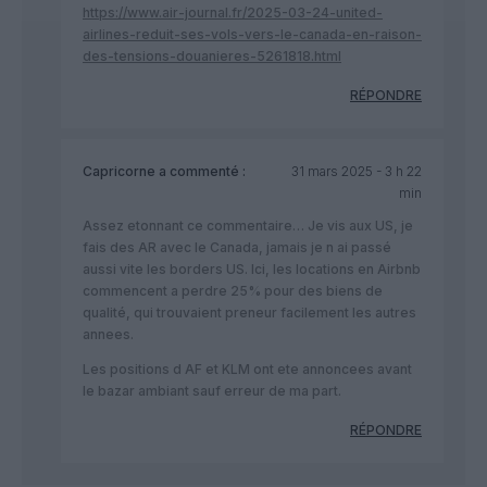
https://www.air-journal.fr/2025-03-24-united-
airlines-reduit-ses-vols-vers-le-canada-en-raison-
des-tensions-douanieres-5261818.html
RÉPONDRE
Capricorne
a commenté :
31 mars 2025 - 3 h 22
min
Assez etonnant ce commentaire… Je vis aux US, je
fais des AR avec le Canada, jamais je n ai passé
aussi vite les borders US. Ici, les locations en Airbnb
commencent a perdre 25% pour des biens de
qualité, qui trouvaient preneur facilement les autres
annees.
Les positions d AF et KLM ont ete annoncees avant
le bazar ambiant sauf erreur de ma part.
RÉPONDRE