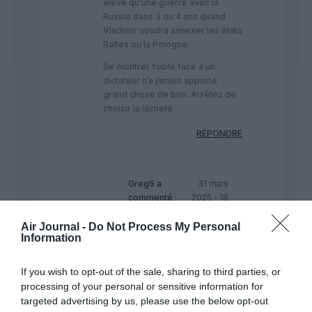
élevé qu’une guerre avec la
Russie dans 3 ou 4 ans quand
Vladimir voudra annexer les états
Baltes ou la Pologne…
Se montrer faible face à un
dictateur n’a jamais apporté
grand chose de bon. Arrêtez de
choisir la lâcheté.
RÉPONDRE
Greg6
a
31 mars
commenté :
2025 - 18
h 22 min
Air Journal -
Do Not Process My Personal
@ Greg765
Information
Entièrement d’accord.
Je n’aurais pas dit
If you wish to opt-out of the sale, sharing to third parties, or
mieux.
processing of your personal or sensitive information for
targeted advertising by us, please use the below opt-out