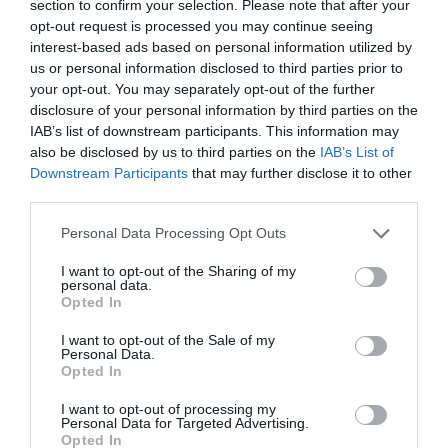
section to confirm your selection. Please note that after your
opt-out request is processed you may continue seeing
interest-based ads based on personal information utilized by
us or personal information disclosed to third parties prior to
your opt-out. You may separately opt-out of the further
disclosure of your personal information by third parties on the
IAB’s list of downstream participants. This information may
Leo
a commenté :
30 mars 2025 - 17 h 11 min
also be disclosed by us to third parties on the
IAB’s List of
Vu le niveau des prix aux USA je doute que beaucoup d
Downstream Participants
that may further disclose it to other
europeen puissent se permettre cette destination en 2025
third parties.
…..
Personal Data Processing Opt Outs
RÉPONDRE
I want to opt-out of the Sharing of my
personal data.
Opted In
Kiev
a commenté :
30 mars 2025 - 17 h 21 min
I want to opt-out of the Sale of my
Je travaille au sein de DL et nous ne voyons pas l’ombre d’un
Personal Data.
fléchissement des réservations de Paris vers les EU sur les
Opted In
trois prochains mois. Le niveau de réservation est très
I want to opt-out of processing my
légèrement supérieur à celui de l’année dernière à la même
Personal Data for Targeted Advertising.
époque et bien supérieur à la même période à partir de juillet
Opted In