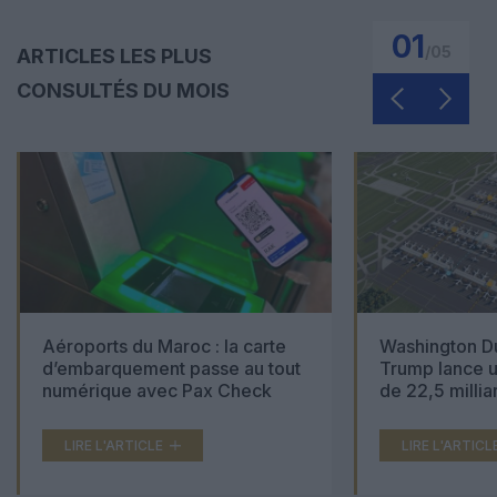
01
/
05
ARTICLES LES PLUS
CONSULTÉS DU MOIS
Aéroports du Maroc : la carte
Washington Du
d’embarquement passe au tout
Trump lance u
numérique avec Pax Check
de 22,5 millia
LIRE L'ARTICLE
LIRE L'ARTICL