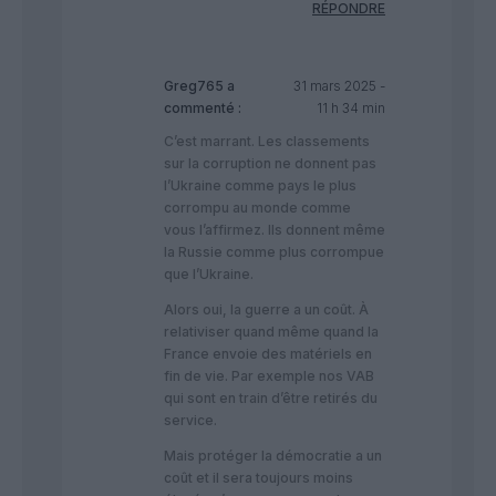
RÉPONDRE
Greg765
a
31 mars 2025 -
commenté :
11 h 34 min
C’est marrant. Les classements
sur la corruption ne donnent pas
l’Ukraine comme pays le plus
corrompu au monde comme
vous l’affirmez. Ils donnent même
la Russie comme plus corrompue
que l’Ukraine.
Alors oui, la guerre a un coût. À
relativiser quand même quand la
France envoie des matériels en
fin de vie. Par exemple nos VAB
qui sont en train d’être retirés du
service.
Mais protéger la démocratie a un
coût et il sera toujours moins