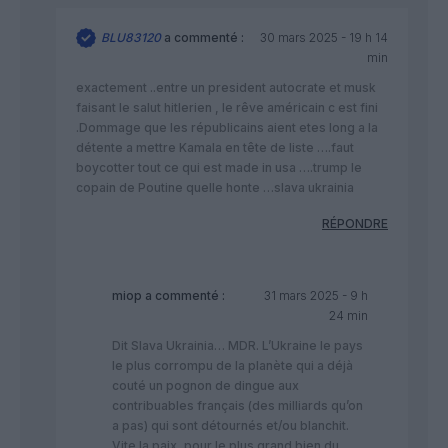
BLU83120
a commenté :
30 mars 2025 - 19 h 14
min
exactement ..entre un president autocrate et musk
faisant le salut hitlerien , le rêve américain c est fini
.Dommage que les républicains aient etes long a la
détente a mettre Kamala en tête de liste ….faut
boycotter tout ce qui est made in usa ….trump le
copain de Poutine quelle honte …slava ukrainia
RÉPONDRE
miop
a commenté :
31 mars 2025 - 9 h
24 min
Dit Slava Ukrainia… MDR. L’Ukraine le pays
le plus corrompu de la planète qui a déjà
couté un pognon de dingue aux
contribuables français (des milliards qu’on
a pas) qui sont détournés et/ou blanchit.
Vite la paix, pour le plus grand bien du