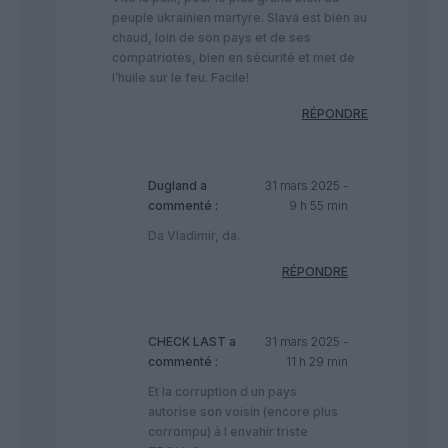
peuple ukrainien martyre. Slava est bien au
chaud, loin de son pays et de ses
compatriotes, bien en sécurité et met de
l’huile sur le feu. Facile!
RÉPONDRE
Dugland
a
31 mars 2025 -
commenté :
9 h 55 min
Da Vladimir, da.
RÉPONDRE
CHECK LAST
a
31 mars 2025 -
commenté :
11 h 29 min
Et la corruption d un pays
autorise son voisin (encore plus
corrompu) à l envahir triste