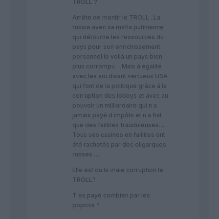
TROLL ?
Arrête de mentir le TROLL ..La
russie avec sa mafia putinienne
qui détourne les ressources du
pays pour son enrichissement
personnel le voilà un pays bien
plus corrompu …Mais à égalité
avec les soi disant vertueux USA
qui font de la politique grâce à la
corruption des lobbys et avec au
pouvoir un milliardaire qui n a
jamais payé d impôts et n a fiat
que des faillites frauduleuses…
Tous ses casinos en faillites ont
été rachetés par des oligarques
russes …
Elle est où la vraie corruption le
TROLL?
T es payé combien par les
popovs ?