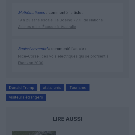
Mathématiques
a commenté l'article :
19 h 23 sans escale : le Boeing 777F de National
Airlines relie l’Écosse à l’Australie
Badissi novembri
a commenté l'article :
Nice–Corse : ces vols électriques qui se profilent à
l’horizon 2030
Donald Trump
etats-unis
Tourisme
visiteurs étrangers
LIRE AUSSI