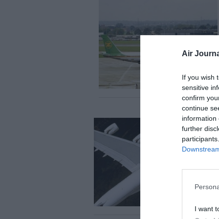
Air Journa
If you wish 
sensitive in
confirm you
continue se
information 
further disc
participants
Downstream 
Persona
I want t