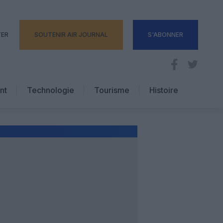
TER
SOUTENIR AIR JOURNAL
S'ABONNER
nt
Technologie
Tourisme
Histoire
Pratique
Hôtellerie
Voyages d’affaires