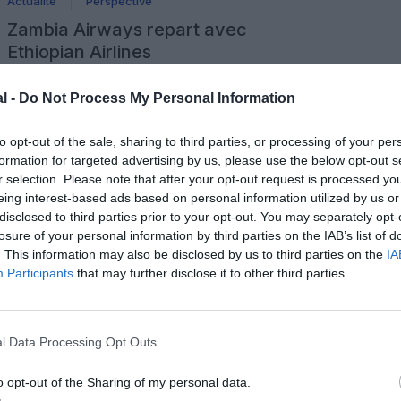
Actualité
Perspective
Zambia Airways repart avec
Ethiopian Airlines
Publié le 23 août 2018 à 11h00
par François Duclos
l -
Do Not Process My Personal Information
Vingt-quatre ans après sa disparition, la Zambie a signé un
accord avec Ethiopian Airlines pour relancer sa compagnie
nationale Zambia Airways. Les premiers vols sont prévus
en début d’année prochaine. Après la signature d’un accord
to opt-out of the sale, sharing to third parties, or processing of your per
11 commentaires
d’actionnaires à Lusaka le 19 aout 2018 entre le
LIRE L'ARTICLE
formation for targeted advertising by us, please use the below opt-out s
gouvernement zambien et Ethiopian Airlines, Zambia
r selection. Please note that after your opt-out request is processed y
Airways a été officiellement relancée, […]
eing interest-based ads based on personal information utilized by us or
disclosed to third parties prior to your opt-out. You may separately opt-
Actualité
Low cost
Perspective
losure of your personal information by third parties on the IAB’s list of
FastJet : prochaine destination,
. This information may also be disclosed by us to third parties on the
IA
Lusaka
Participants
that may further disclose it to other third parties.
Publié le 2 décembre 2013 à 08h30
par François Duclos
La compagnie aérienne low cost FastJet lancera en février
prochain une nouvelle liaison entre Dar es Salaam et
l Data Processing Opt Outs
Lusaka, sa deuxième destination internationale après
Johannesburg. La spécialiste du vol pas cher lancée
3 commentaires
l’année dernière par le fondateur d’easyJet Sir Stelios Haji-
LIRE L'ARTICLE
o opt-out of the Sharing of my personal data.
Ioannou espère obtenir les autorisations nécessaires pour
inaugurer le 1er février 2014 sa nouvelle route […]