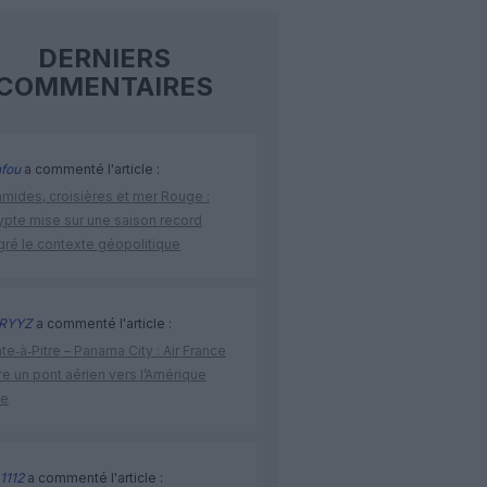
DERNIERS
COMMENTAIRES
fou
a commenté l'article :
amides, croisières et mer Rouge :
ypte mise sur une saison record
gré le contexte géopolitique
RYYZ
a commenté l'article :
te‑à‑Pitre – Panama City : Air France
e un pont aérien vers l’Amérique
ne
1112
a commenté l'article :