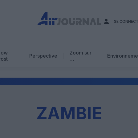
SE CONNEC
Low
Zoom sur
Perspective
Environneme
cost
…
Edito
En chiffres
Avis d’expert
AJ Académie
ZAMBIE
Vidéo