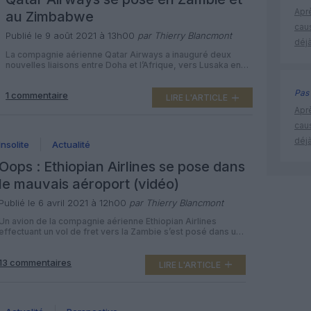
Apr
au Zimbabwe
cau
Publié le 9 août 2021 à 13h00
par Thierry Blancmont
déjà
La compagnie aérienne Qatar Airways a inauguré deux
nouvelles liaisons entre Doha et l’Afrique, vers Lusaka en
Zambie et Harare au Zimbabwe, portant à 27 le nombre de
ses destinations sur le continent. Après avoir inauguré
Pas 
1 commentaire
Abidjan le 16 juin 2021, la compagnie nationale qatarie
LIRE L'ARTICLE
continue d’étendre son réseau africain. Qatar Airways
Apr
propose désormais trois vols par semaine entre sa base
cau
à Doha-Hamad International, l’aéroport […]
déjà
Insolite
Actualité
Oops : Ethiopian Airlines se pose dans
le mauvais aéroport (vidéo)
Publié le 6 avril 2021 à 12h00
par Thierry Blancmont
Un avion de la compagnie aérienne Ethiopian Airlines
effectuant un vol de fret vers la Zambie s’est posé dans un
aéroport encore en construction, avant de repartir vers sa
destination réelle dans la même ville. Juste converti en
13 commentaires
avion cargo, le Boeing 737-800 ET-AYL de la compagnie
LIRE L'ARTICLE
nationale éthiopienne devait opérer le 4 avril 2021 […]