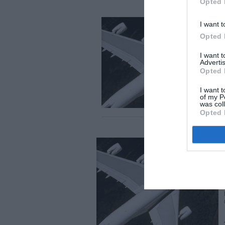
Opted 
I want t
Opted 
I want 
Advertis
Opted 
I want t
of my P
was col
Opted 