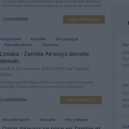
La compagnie privée Fastjet a opéré la semaine dernière
sa première liaison entre Harare, la capitale du Zimbabwe
et Lusaka, en Zambie. Fastjet reliera les deux capitales à
raison de trois vols hebdomadaires. Les vols entre Harare
1 commentaire
et Lusaka seront assurés les lundi, mercredi et vendredi.
LIRE L'ARTICLE
La compagnie aérienne exploite cette liaison avec un
Embraer […]
Perspective
Actualité
Info pratique
Nouvelle liaison
Tourisme
Man
Pyr
Lusaka : Zambia Airways décolle
l’Ég
demain
mal
Publié le 30 novembre 2021 à 13h00
par François
Duclos
Soutenue par Ethiopian Airlines, la nouvelle compagnie
TFF
nationale Zambia Airways lancera ses opérations
commerciales mercredi, reliant initialement la capitale de
Poin
Zambie Lusaka à Ndola et Solwezi avant de s’envoler vers
0 commentaire
ouvr
l’Afrique du Sud et le Zimbabwe. A partir du 1er décembre
LIRE L'ARTICLE
2021 au lieu de fin septembre comme annoncé l’été
lati
dernier, Zambia Airways (ZN) opèrera six vols par semaine
entre […]
Nouvelle liaison
Actualité
Info pratique
GVA
Qatar Airways se pose en Zambie et