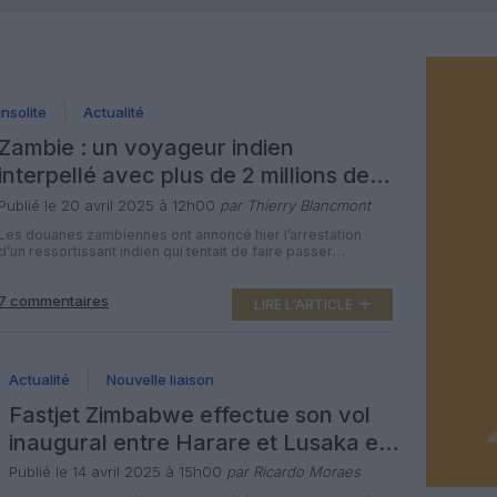
Insolite
Actualité
Zambie : un voyageur indien
interpellé avec plus de 2 millions de
dollars en espèces
Publié le 20 avril 2025 à 12h00
par Thierry Blancmont
Les douanes zambiennes ont annoncé hier l’arrestation
d’un ressortissant indien qui tentait de faire passer
clandestinement plus de 2 millions de dollars en espèces
et en or, à l’aéroport international Lusaka-Kenneth Kaunda.
7 commentaires
L’homme de 27 ans devait se rendre à Dubaï, aux Émirats
LIRE L'ARTICLE
arabes unis, lorsqu’il a été contrôlé par une équipe de
douaniers, a […]
Actualité
Nouvelle liaison
Fastjet Zimbabwe effectue son vol
inaugural entre Harare et Lusaka en
Zambie
Publié le 14 avril 2025 à 15h00
par Ricardo Moraes