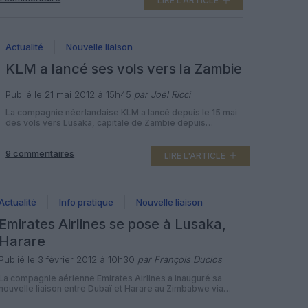
LIRE L'ARTICLE
ville de Zambie, et Harare, capitale du Zimbabwe.
Inaugurée le 1er février dernier à raison […]
Actualité
Nouvelle liaison
KLM a lancé ses vols vers la Zambie
Publié le 21 mai 2012 à 15h45
par Joël Ricci
La compagnie néerlandaise KLM a lancé depuis le 15 mai
des vols vers Lusaka, capitale de Zambie depuis
Amsterdam Schiphol. Trois fois par semaine, les mardi,
jeudi et samedi, KLM dessert depuis le 15 mai Lusaka,
9 commentaires
capitale et plus grande ville de Zambie, en Airbus A330-
LIRE L'ARTICLE
200 de 243 passagers (30 en classe affaire et 178 […]
Actualité
Info pratique
Nouvelle liaison
Emirates Airlines se pose à Lusaka,
Harare
Publié le 3 février 2012 à 10h30
par François Duclos
La compagnie aérienne Emirates Airlines a inauguré sa
nouvelle liaison entre Dubaï et Harare au Zimbabwe via
Lusaka en Zambie, ses 20eme et 21eme destinations sur le