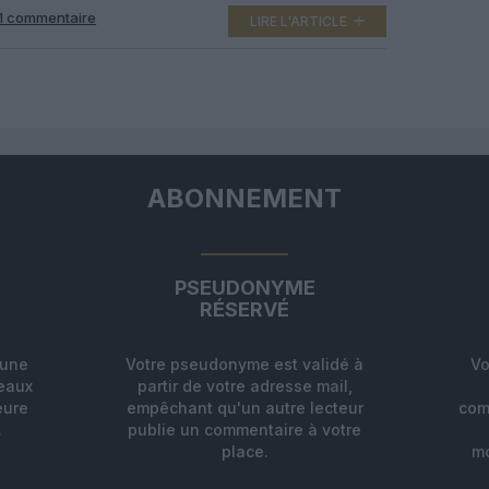
continent africain. Depuis le 2 février 2012, la compagnie
1 commentaire
des Emirats Arabes Unis bénéficie d’une route triangulaire
LIRE L'ARTICLE
depuis l’aéroport de Dubaï, avec cinq rotations par
semaine en Airbus […]
ABONNEMENT
PSEUDONYME
RÉSERVÉ
'une
Votre pseudonyme est validé à
Vo
deaux
partir de votre adresse mail,
eure
empêchant qu'un autre lecteur
com
.
publie un commentaire à votre
place.
mo