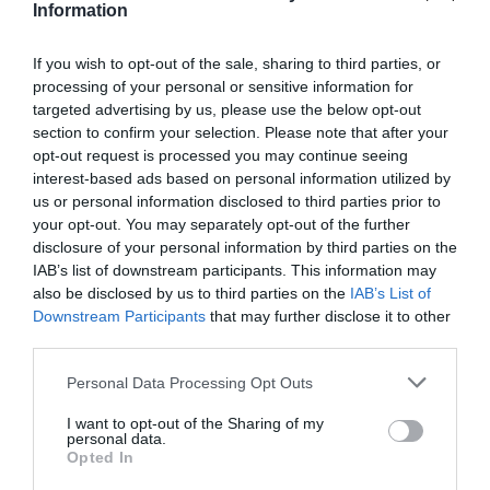
Information
If you wish to opt-out of the sale, sharing to third parties, or
NOUS SOUTENIR
processing of your personal or sensitive information for
targeted advertising by us, please use the below opt-out
section to confirm your selection. Please note that after your
opt-out request is processed you may continue seeing
interest-based ads based on personal information utilized by
us or personal information disclosed to third parties prior to
your opt-out. You may separately opt-out of the further
disclosure of your personal information by third parties on the
DERNIERS COMMENTAIRES
IAB’s list of downstream participants. This information may
also be disclosed by us to third parties on the
IAB’s List of
Downstream Participants
that may further disclose it to other
atplhkt
a commenté l'article :
third parties.
Contrôles aux frontières entre l’Espagne et l’Italie : des
Personal Data Processing Opt Outs
arrivées plus longues, des correspondances à risque
I want to opt-out of the Sharing of my
personal data.
Opted In
Manfou
a commenté l'article :