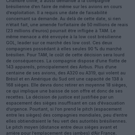
Chambre civile, a aussi demandé à la compagnie
brésilienne d’en faire de même sur les avions en cours
d’exploitation. Il a requis une date de faisabilité
concernant sa demande. Au delà de cette date, si rien
n’était fait, une amende forfaitaire de 50 millions de reais
(23 millions d’euros) pourrait être infligée à TAM. Le
même menace a été envoyée à la low cost brésilienne
GOL, leader sur ce marché des low cost. Ces deux
compagnies possédant à elles seules 90 % du marché
brésilien. Pour TAM, le coût de cette décision sera lourd
de conséquences. La compagnie dispose d’une flotte de
143 appareils, principalement des Airbus. Plus d’une
centaine de ses avions, des A320 ou A319, qui volent au
Brésil et en Amérique du Sud ont une capacité de 138 à
168 sièges. Elle devra donc retirer en moyenne 18 sièges,
ce qui implique une baisse de son offre et donc de ses
recettes. La décision de justice est justifiée par un
espacement des sièges insuffisant en cas d’évacuation
d’urgence. Pourtant, si l’on prend le pitch (espacement
entre les sièges) des compagnies mondiales, peu d’entre
elles obtiendraient le feu vert des autorités brésiliennes.
Le pitch moyen (distance entre deux sièges avant et
arrière pour l’emplacement des jambes) d’Air France,