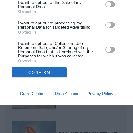
Pyramides, croisières et mer Rouge : l’Égypte mise sur
I want to opt-out of the Sale of my
Personal Data.
une saison record malgré le contexte géopolitique
Opted In
I want to opt-out of processing my
Personal Data for Targeted Advertising.
Low cost
TAM Brazilian
Opted In
I want to opt-out of Collection, Use,
Retention, Sale, and/or Sharing of my
Personal Data that Is Unrelated with the
LIRE AUSSI
Purposes for which it was collected.
Opted In
CONFIRM
L’AÉROPORT DE
LONDRES‑GATWICK
OBTIENT LE FEU VERT
Data Deletion
Data Access
Privacy Policy
DÉFINITIF...