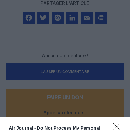
PARTAGER L'ARTICLE
Facebook
Twitter
Pinterest
LinkedIn
Email
Print
Aucun commentaire !
LAISSER UN COMMENTAIRE
FAIRE UN DON
Appel aux lecteurs !
Soutenez Air Journal participez
à son
développement !
Air Journal -
Do Not Process My Personal