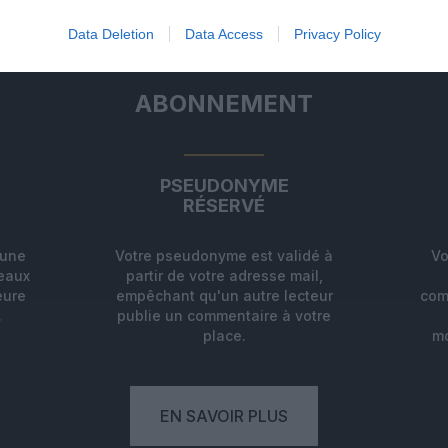
Data Deletion
Data Access
Privacy Policy
ABONNEMENT
PSEUDONYME
RÉSERVÉ
'une
Votre pseudonyme est validé à
Vo
deaux
partir de votre adresse mail,
eure
empêchant qu'un autre lecteur
com
.
publie un commentaire à votre
place.
mo
EN SAVOIR PLUS