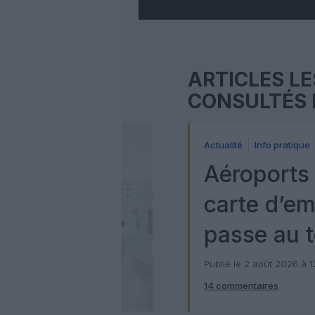
ARTICLES LE
CONSULTÉS 
Actualité
Info pratique
Aéroports 
carte d’e
passe au t
numérique
Publié le 2 août 2026 à 
14 commentaires
Check