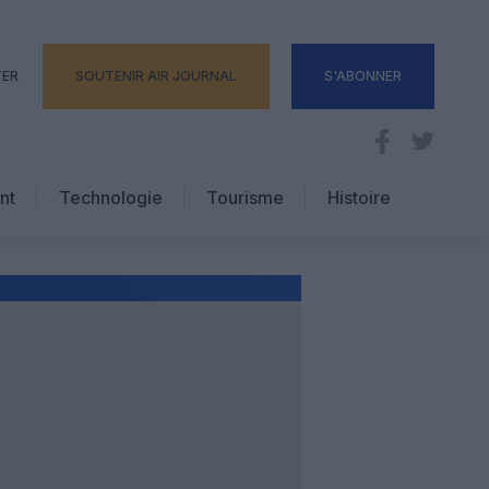
TER
SOUTENIR AIR JOURNAL
S'ABONNER
nt
Technologie
Tourisme
Histoire
Pratique
Hôtellerie
Voyages d’affaires