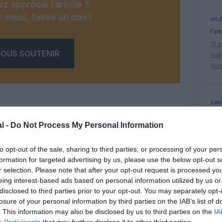
z apprécié l’article ?
-nous, faites un don !
un p
l'art
19 h
OUS SOUTENIR
Nati
l’Au
Lan
19 h
l -
Do Not Process My Personal Information
Nati
l’Au
Facebook
Twitter
Pinterest
LinkedIn
Email
Print
to opt-out of the sale, sharing to third parties, or processing of your per
formation for targeted advertising by us, please use the below opt-out s
r selection. Please note that after your opt-out request is processed y
a380
eing interest-based ads based on personal information utilized by us or
un commentaire !
disclosed to third parties prior to your opt-out. You may separately opt-
losure of your personal information by third parties on the IAB’s list of
. This information may also be disclosed by us to third parties on the
IA
ER UN COMMENTAIRE