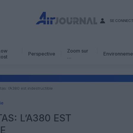
SE CONNEC
Low
Zoom sur
Perspective
Environneme
cost
…
Edito
En chiffres
Avis d’expert
tas: l’A380 est indestructible
AJ Académie
ie
Vidéo
AS: L’A380 EST
LE