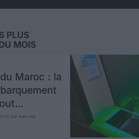
S PLUS
DU MOIS
du Maroc : la
mbarquement
out
 avec Pax
12h00
par Alain Hai