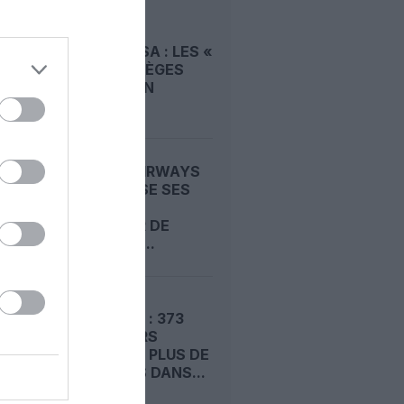
A380 DE
LUFTHANSA : LES «
VRAIS » SIÈGES
HUBLOT EN
CLASSE...
BRITISH AIRWAYS
MODERNISE SES
A380 : UN
CHANTIER DE
RÉTROFIT...
EMIRATES : 373
PASSAGERS
CONFINÉS PLUS DE
10 HEURES DANS...