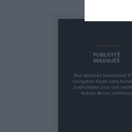
PUBLICITÉ
MASQUÉE
Nos abonnés bénéficient d
navigation fluide sans ban
publicitaires pour une meill
lecture de nos contenus