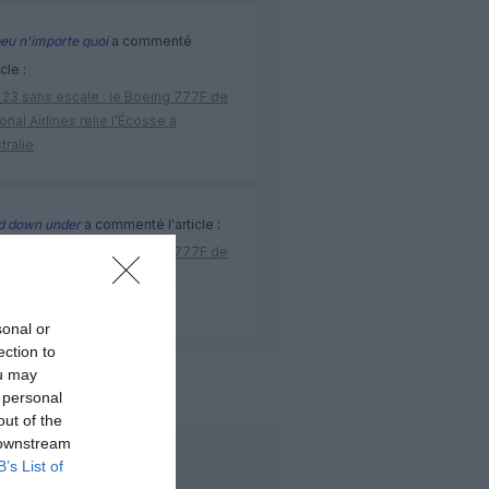
eu n'importe quoi
a commenté
icle :
 23 sans escale : le Boeing 777F de
onal Airlines relie l’Écosse à
stralie
d down under
a commenté l'article :
 23 sans escale : le Boeing 777F de
onal Airlines relie l’Écosse à
stralie
sonal or
ection to
ou may
qantas
 personal
out of the
 downstream
LIRE AUSSI
B’s List of