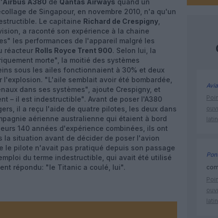
'
Airbus A380
de
Qantas Airways
quand un
écollage de Singapour, en novembre 2010, n'a qu'un
estructible. Le capitaine
Richard de Crespigny
,
vision, a raconté son expérience à la chaine
tes" les performances de l'appareil malgré les
u réacteur
Rolls Royce Trent 900
. Selon lui, la
triquement morte", la moitié des systèmes
eins sous les ailes fonctionnaient à 30% et deux
r l'explosion. "L'aile semblait avoir été bombardée,
Avia
énaux dans ses systèmes", ajoute Crespigny, et
Poin
nt – il est indestructible". Avant de poser l'A380
, il a reçu l'aide de quatre pilotes, les deux dans
ouvr
ompagnie aérienne australienne qui étaient à bord
lati
 leurs 140 années d'expérience combinées, ils ont
la situation avant de décider de poser l'avion
 le pilote n'avait pas pratiqué depuis son passage
Pont
'emploi du terme indestructible, qui avait été utilisé
nt répondu: "le Titanic a coulé, lui".
comm
Poin
ouvr
lati