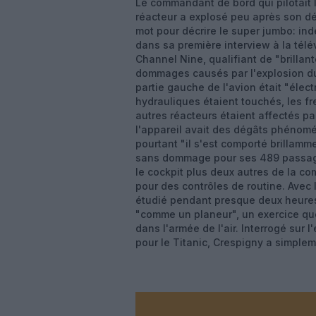
Le commandant de bord qui pilotait l
réacteur a explosé peu après son d
mot pour décrire le super jumbo: ind
dans sa première interview à la télé
Channel Nine, qualifiant de "brillan
dommages causés par l'explosion d
partie gauche de l'avion était "élec
hydrauliques étaient touchés, les fr
autres réacteurs étaient affectés pa
l'appareil avait des dégâts phénom
pourtant "il s'est comporté brillamme
sans dommage pour ses 489 passagers
le cockpit plus deux autres de la c
pour des contrôles de routine. Avec
étudié pendant presque deux heures 
"comme un planeur", un exercice que
dans l'armée de l'air. Interrogé sur l
pour le Titanic, Crespigny a simpleme