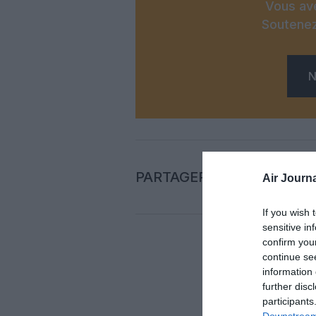
Vous ave
Soutenez
N
PARTAGER L'ARTICLE
Air Journa
If you wish 
sensitive in
confirm you
continue se
Auc
information 
further disc
participants
LAISS