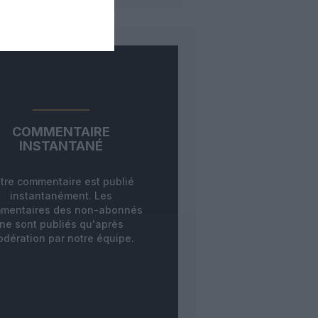
COMMENTAIRE
INSTANTANÉ
tre commentaire est publié
instantanément. Les
mentaires des non-abonnés
ne sont publiés qu'après
dération par notre équipe.