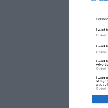
Downstream 
Persona
I want t
Opted 
I want t
Opted 
I want 
Advertis
Opted 
I want t
of my P
was col
Opted 