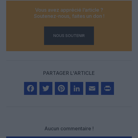
Vous avez apprécié l’article ?
Soutenez-nous, faites un don !
NOUS SOUTENIR
PARTAGER L'ARTICLE
Facebook
Twitter
Pinterest
LinkedIn
Email
Print
Aucun commentaire !