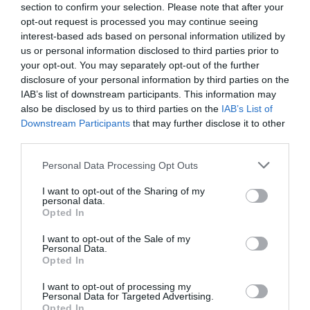
DERNIERS COMMENTAIRES
section to confirm your selection. Please note that after your
opt-out request is processed you may continue seeing
interest-based ads based on personal information utilized by
us or personal information disclosed to third parties prior to
Badissi novembri
a commenté l'article :
your opt-out. You may separately opt-out of the further
Ryanair au Maroc : un programme hivernal record pour
disclosure of your personal information by third parties on the
relier le Royaume à 14 pays européens
IAB’s list of downstream participants. This information may
also be disclosed by us to third parties on the
IAB’s List of
Downstream Participants
that may further disclose it to other
third parties.
Coppola
a commenté l'article :
Il s’est masturbé sur une passagère endormie : trois ans
Personal Data Processing Opt Outs
de prison et interdiction de séjour en Thaïlande
I want to opt-out of the Sharing of my
personal data.
Opted In
air berlin
I want to opt-out of the Sale of my
Personal Data.
Opted In
LIRE AUSSI
I want to opt-out of processing my
Personal Data for Targeted Advertising.
Opted In