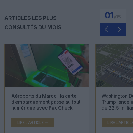
01
/
05
ARTICLES LES PLUS
CONSULTÉS DU MOIS
Aéroports du Maroc : la carte
Washington Du
d’embarquement passe au tout
Trump lance u
numérique avec Pax Check
de 22,5 millia
LIRE L'ARTICLE
LIRE L'ARTICL