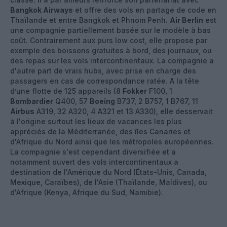
Bangkok Airways
et offre des vols en partage de code en
Thaïlande et entre Bangkok et Phnom Penh.
Air Berlin
est
une compagnie partiellement basée sur le modèle à bas
coût. Contrairement aux purs low cost, elle propose par
exemple des boissons gratuites à bord, des journaux, ou
des repas sur les vols intercontinentaux. La compagnie a
d'autre part de vrais hubs, avec prise en charge des
passagers en cas de correspondance ratée. A la tête
d’une flotte de 125 appareils (8
Fokker
F100, 1
Bombardier
Q400, 57
Boeing
B737, 2 B757, 1 B767, 11
Airbus
A319, 32 A320, 4 A321 et 13 A330), elle desservait
à l'origine surtout les lieux de vacances les plus
appréciés de la Méditerranée, des îles Canaries et
d'Afrique du Nord ainsi que les métropoles européennes.
La compagnie s'est cependant diversifiée et a
notamment ouvert des vols intercontinentaux a
destination de l'Amérique du Nord (États-Unis, Canada,
Mexique, Caraïbes), de l'Asie (Thaïlande, Maldives), ou
d'Afrique (Kenya, Afrique du Sud, Namibie).