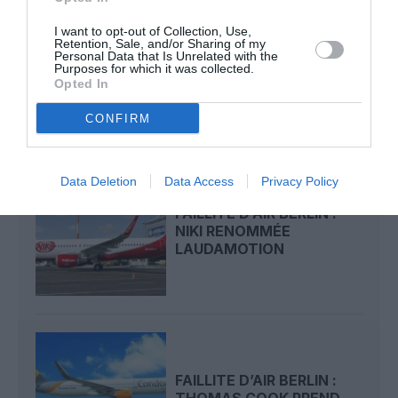
I want to opt-out of Collection, Use,
Retention, Sale, and/or Sharing of my
FAILLITE D’AIR BERLIN :
Personal Data that Is Unrelated with the
ETIHAD DEVRA PAYER 2
Purposes for which it was collected.
MILLIARDS
Opted In
CONFIRM
Data Deletion
Data Access
Privacy Policy
FAILLITE D’AIR BERLIN :
NIKI RENOMMÉE
LAUDAMOTION
FAILLITE D’AIR BERLIN :
THOMAS COOK PREND