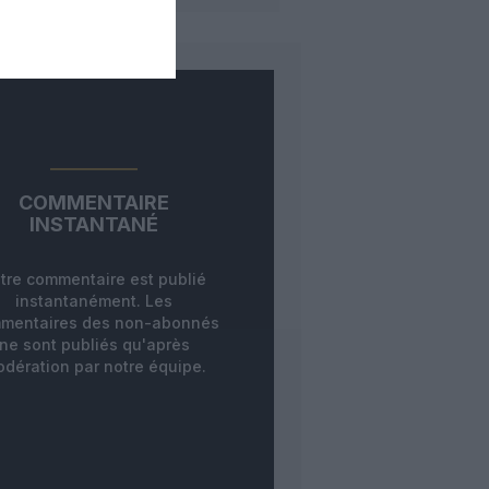
COMMENTAIRE
INSTANTANÉ
tre commentaire est publié
instantanément. Les
mentaires des non-abonnés
ne sont publiés qu'après
dération par notre équipe.