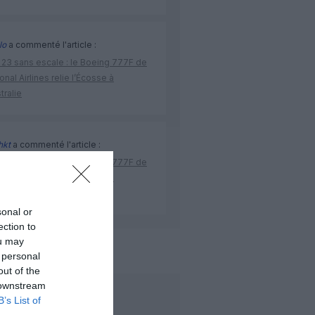
lo
a commenté l'article :
 23 sans escale : le Boeing 777F de
onal Airlines relie l’Écosse à
stralie
hkt
a commenté l'article :
 23 sans escale : le Boeing 777F de
onal Airlines relie l’Écosse à
stralie
sonal or
ection to
ou may
irlines
 personal
out of the
 downstream
LIRE AUSSI
B’s List of