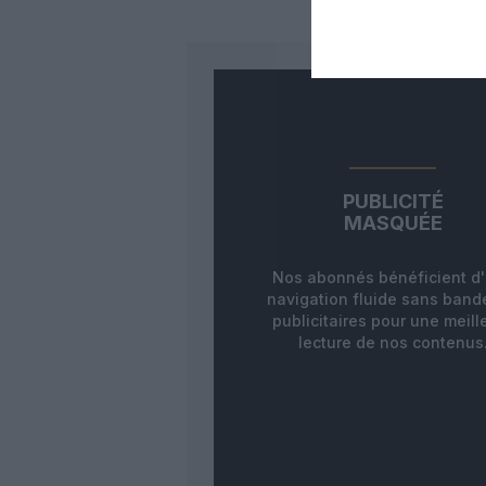
PUBLICITÉ
MASQUÉE
Nos abonnés bénéficient d
navigation fluide sans ban
publicitaires pour une meill
lecture de nos contenus