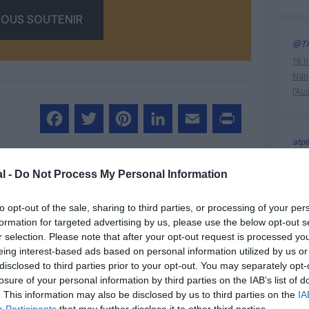
OUS SOUTENIR
@Ti
19 h
Nati
l’Au
atpl
Facebook
Twitter
Pinterest
LinkedIn
Email
Print
19 h
l -
Do Not Process My Personal Information
Nati
l’Au
un commentaire !
to opt-out of the sale, sharing to third parties, or processing of your per
formation for targeted advertising by us, please use the below opt-out s
r selection. Please note that after your opt-out request is processed y
ER UN COMMENTAIRE
vietnam a
eing interest-based ads based on personal information utilized by us or
disclosed to third parties prior to your opt-out. You may separately opt-
losure of your personal information by third parties on the IAB’s list of
. This information may also be disclosed by us to third parties on the
IA