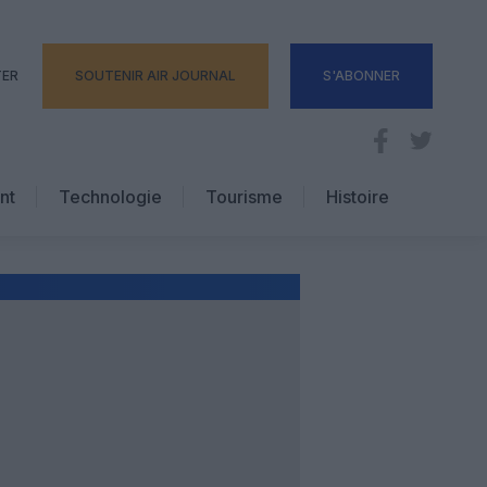
TER
SOUTENIR AIR JOURNAL
S'ABONNER
nt
Technologie
Tourisme
Histoire
Pratique
Hôtellerie
Voyages d’affaires