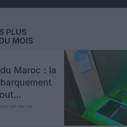
S PLUS
DU MOIS
du Maroc : la
mbarquement
out
 avec Pax
12h00
par Alain Hai