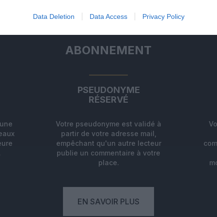
Data Deletion
Data Access
Privacy Policy
ABONNEMENT
PSEUDONYME
RÉSERVÉ
'une
Votre pseudonyme est validé à
Vo
deaux
partir de votre adresse mail,
eure
empêchant qu'un autre lecteur
com
.
publie un commentaire à votre
place.
mo
EN SAVOIR PLUS