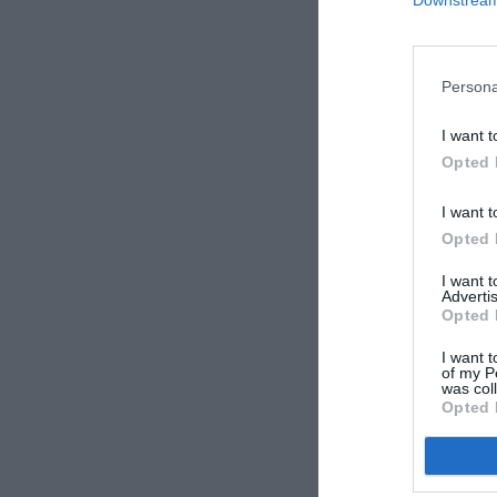
Downstream 
Persona
I want t
Opted 
I want t
Opted 
I want 
Advertis
Opted 
I want t
of my P
was col
Opted 