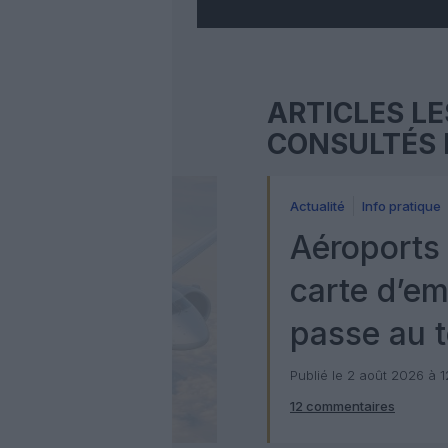
ARTICLES LE
CONSULTÉS 
Actualité
Info pratique
Aéroports 
carte d’e
passe au t
numérique
Publié le 2 août 2026 à 
12 commentaires
Check