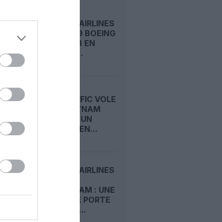
VIETNAM AIRLINES
AJOUTE 19 BOEING
737 MAX 8 EN
LEASING,...
CEBU PACIFIC VOLE
POUR VIETNAM
AIRLINES : UN
A320NEO EN...
VIETNAM AIRLINES
OUVRE
AMSTERDAM : UNE
NOUVELLE PORTE
D’ENTRÉE...