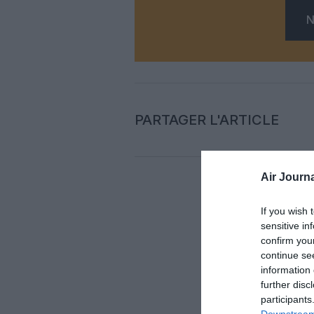
N
PARTAGER L'ARTICLE
Air Journa
Auc
If you wish 
sensitive in
confirm you
LAISS
continue se
information 
further disc
participants