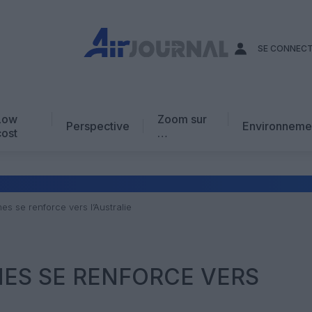
SE CONNEC
Low
Zoom sur
Perspective
Environneme
cost
…
Edito
En chiffres
Avis d’expert
nes se renforce vers l’Australie
AJ Académie
Vidéo
NES SE RENFORCE VERS