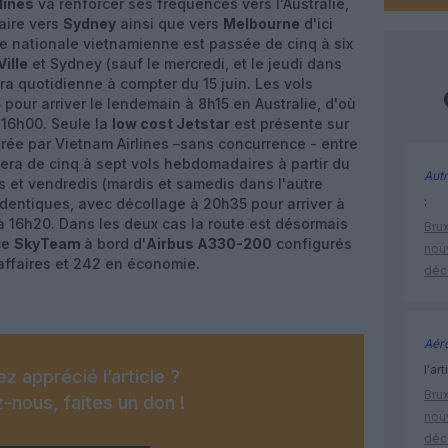
lines
va renforcer ses fréquences vers l'Australie,
aire vers
Sydney
ainsi que vers
Melbourne
d'ici
ie nationale vietnamienne est passée de cinq à six
ille
et Sydney (sauf le mercredi, et le jeudi dans
ra quotidienne à compter du 15 juin. Les vols
 pour arriver le lendemain à 8h15 en Australie, d'où
à 16h00. Seule la
low cost Jetstar
est présente sur
pérée par Vietnam Airlines –sans concurrence - entre
era de cinq à sept vols hebdomadaires à partir du
Autr
dis et vendredis (mardis et samedis dans l'autre
:
identiques, avec décollage à 20h35 pour arriver à
r à 16h20. Dans les deux cas la route est désormais
Brux
ce
SkyTeam
à bord d'
Airbus A330-200
configurés
nouv
affaires et 242 en économie.
déc
Aéro
l'art
z apprécié l’article ?
Brux
-nous, faites un don !
nouv
déc