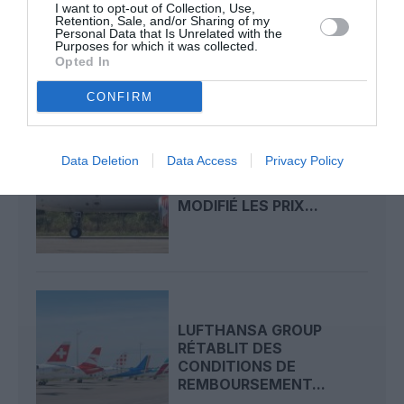
I want to opt-out of Collection, Use,
CAPACITÉ RECORD POUR
Retention, Sale, and/or Sharing of my
Personal Data that Is Unrelated with the
L’ÉTÉ, MAIS LES PRIX...
Purposes for which it was collected.
Opted In
CONFIRM
Data Deletion
Data Access
Privacy Policy
VOLOTEA ÉPINGLÉE PAR
LA DGCCRF POUR AVOIR
MODIFIÉ LES PRIX...
LUFTHANSA GROUP
RÉTABLIT DES
CONDITIONS DE
REMBOURSEMENT...