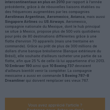
intercontinentaux en plus en 2010
par rapport à l’année
précédente, grâce à de nbouvelles liaisons établies ou
des fréquences augmentées par les compagnies
Aerolineas Argentinas
,
Aeromexico
,
Avianca
, mais aussi
Singapore Airlines
ou
US Airways
. Aeromexico,
compagnie nationale du Mexique, dont le hub principal
se situe à Mexico, propose plus de 500 vols quotidiens
pour près de 80 destinations différentes grâce à une
flotte d’environ 70 appareils (mais une trentaine en
commande). Grâce au prêt de plus de 300 millions de
dollars d’une banque brésilienne (Banque extérieure du
Brésil), elle souhaite d’ailleurs racheter une partie de sa
flotte, afin que 25 % de celle-là lui appartienne d’ici 2013.
10 Embraer 190
ainsi que
10 Boeing 737
devraient
d’ailleurs bientôt venir la compléter. La compagnie
mexicaine a aussi en commande
5 Boeing 787-8
Dreamliner
qui doivent remplacer ses vieux 767.
Vous avez apprécié l’article ?
Soutenez-nous, faites un don !