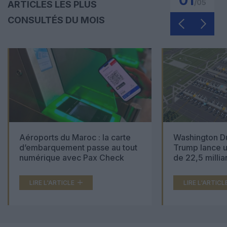
01
/
05
ARTICLES LES PLUS
CONSULTÉS DU MOIS
Aéroports du Maroc : la carte
Washington Du
d’embarquement passe au tout
Trump lance u
numérique avec Pax Check
de 22,5 millia
LIRE L'ARTICLE
LIRE L'ARTICL