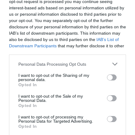
opt-out request is processed you may continue seeing
interest-based ads based on personal information utilized by
atplhkt
a commenté l'article :
us or personal information disclosed to third parties prior to
Contrôles aux frontières entre l’Espagne et l’Italie : des
your opt-out. You may separately opt-out of the further
arrivées plus longues, des correspondances à risque
disclosure of your personal information by third parties on the
IAB’s list of downstream participants. This information may
also be disclosed by us to third parties on the
IAB’s List of
Downstream Participants
that may further disclose it to other
Manfou
a commenté l'article :
third parties.
Pyramides, croisières et mer Rouge : l’Égypte mise sur
une saison record malgré le contexte géopolitique
Personal Data Processing Opt Outs
I want to opt-out of the Sharing of my
personal data.
Opted In
aeromexico
billet avion
I want to opt-out of the Sale of my
Personal Data.
Opted In
LIRE AUSSI
I want to opt-out of processing my
Personal Data for Targeted Advertising.
Opted In
ROYAL AIR MAROC :