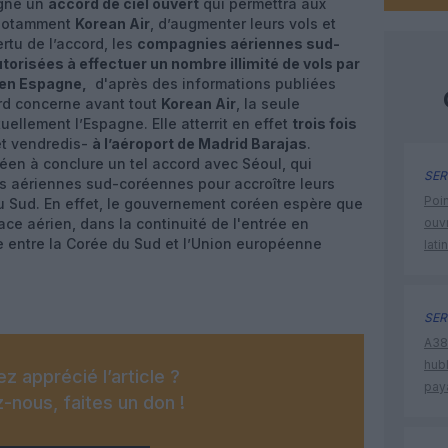
igné un
accord de ciel ouvert
qui permettra aux
 notamment
Korean Air
, d’augmenter leurs vols et
rtu de l’accord, les
compagnies aériennes sud-
torisées à effectuer un nombre illimité de vols par
 en Espagne,
d'après des informations publiées
rd concerne avant tout
Korean Air
, la seule
ellement l’Espagne. Elle atterrit en effet
trois fois
et vendredis-
à l’aéroport de Madrid Barajas
.
éen à conclure un tel accord avec Séoul, qui
SER
es aériennes sud-coréennes pour accroître leurs
Poin
du Sud. En effet, le gouvernement coréen espère que
ace aérien, dans la continuité de l'entrée en
ouvr
e entre la Corée du Sud et l’Union européenne
lati
SER
A380
hub
z apprécié l’article ?
pay
-nous, faites un don !