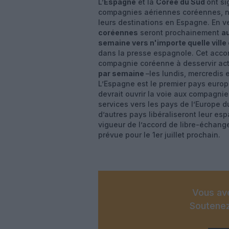
L’
Espagne
et la
Corée du Sud
ont s
compagnies aériennes coréennes,
leurs destinations en Espagne. En ve
coréennes
seront prochainement
au
semaine vers n'importe quelle ville
dans la presse espagnole. Cet acco
compagnie coréenne à desservir actu
par semaine
–les lundis, mercredis 
L’Espagne est le premier pays europ
devrait ouvrir la voie aux compagni
services vers les pays de l’Europe 
d’autres pays libéraliseront leur esp
vigueur de l’accord de libre-échang
prévue pour le 1er juillet prochain.
Vous ave
Soutenez