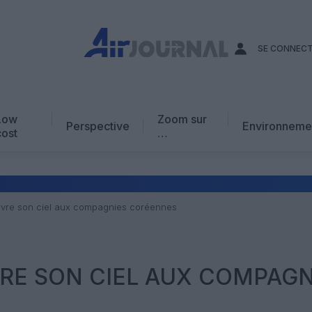
SE CONNEC
Low
Zoom sur
Perspective
Environneme
cost
…
Edito
En chiffres
Avis d’expert
vre son ciel aux compagnies coréennes
AJ Académie
Vidéo
RE SON CIEL AUX COMPAGN