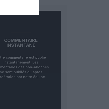
COMMENTAIRE
INSTANTANÉ
tre commentaire est publié
instantanément. Les
mentaires des non-abonnés
ne sont publiés qu'après
dération par notre équipe.