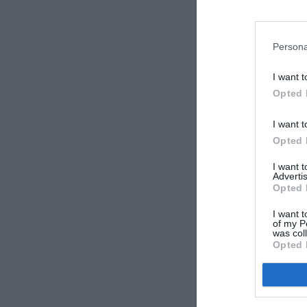
Persona
I want t
Opted 
I want t
Opted 
I want 
Advertis
Opted 
I want t
of my P
was col
Opted 