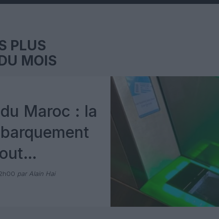
S PLUS
DU MOIS
du Maroc : la
mbarquement
out
 avec Pax
12h00
par Alain Hai