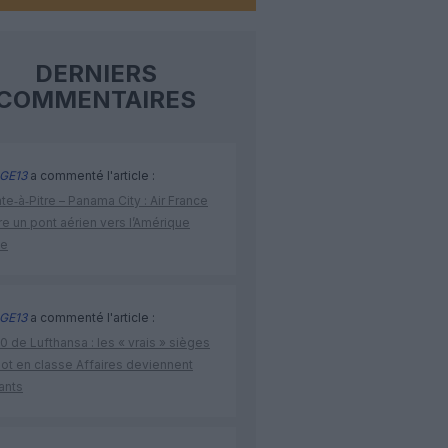
DERNIERS
COMMENTAIRES
GE13
a commenté l'article :
te‑à‑Pitre – Panama City : Air France
e un pont aérien vers l’Amérique
ne
GE13
a commenté l'article :
 de Lufthansa : les « vrais » sièges
lot en classe Affaires deviennent
ants