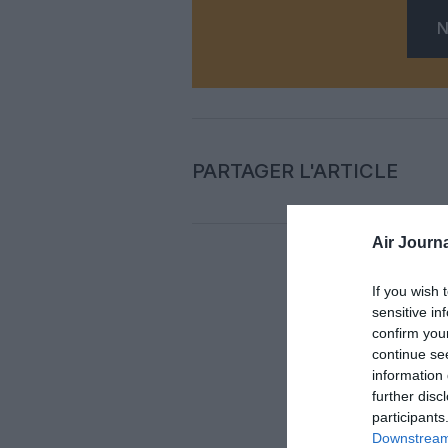
N
PARTAGER L'ARTICLE
Air Journa
If you wish 
Auc
sensitive in
confirm you
LAISS
continue se
information 
further disc
participants
Downstream 