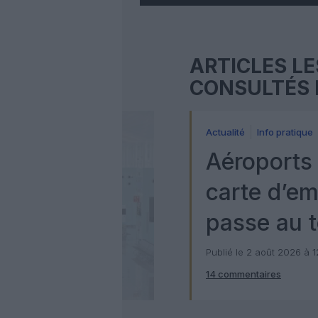
ARTICLES LE
CONSULTÉS 
Actualité
Info pratique
Aéroports 
carte d’e
passe au t
numérique
Publié le 2 août 2026 à 
14 commentaires
Check