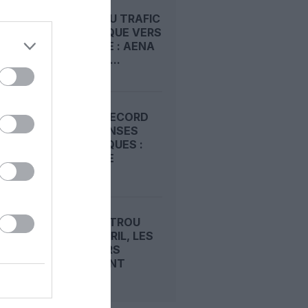
REPORT DU TRAFIC
TOURISTIQUE VERS
L’ESPAGNE : AENA
FRANCHIT...
HAUSSE RECORD
DES DÉPENSES
TOURISTIQUES :
L’ESPAGNE
ATTIRE...
APRÈS LE TROU
D’AIR D’AVRIL, LES
PASSAGERS
REVIENNENT
DANS...