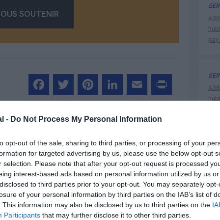
SER
OUS SOUTENIR
A380
hub
pay
SER
A380
hub
Facebook
Twitter
Pinterest
LinkedIn
Email
Print
pay
l -
Do Not Process My Personal Information
to opt-out of the sale, sharing to third parties, or processing of your per
un commentaire !
compara
formation for targeted advertising by us, please use the below opt-out s
r selection. Please note that after your opt-out request is processed y
korean ai
ER UN COMMENTAIRE
eing interest-based ads based on personal information utilized by us or
disclosed to third parties prior to your opt-out. You may separately opt-
losure of your personal information by third parties on the IAB’s list of
. This information may also be disclosed by us to third parties on the
IA
Participants
that may further disclose it to other third parties.