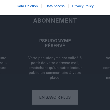
Data Deletion
Data Access
Privacy Policy
ABONNEMENT
PSEUDONYME
RÉSERVÉ
'une
Votre pseudonyme est validé à
Vo
deaux
partir de votre adresse mail,
eure
empêchant qu'un autre lecteur
com
.
publie un commentaire à votre
place.
mo
EN SAVOIR PLUS