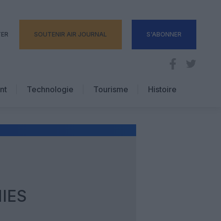
TER
SOUTENIR AIR JOURNAL
S'ABONNER
nt
Technologie
Tourisme
Histoire
Pratique
Hôtellerie
Voyages d’affaires
IES