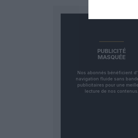
PUBLICITÉ
MASQUÉE
Nos abonnés bénéficient d
navigation fluide sans ban
publicitaires pour une meill
lecture de nos contenus