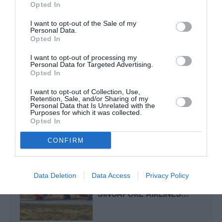
Opted In
I want to opt-out of the Sale of my
TFFRYYZ
a commenté l'article :
Personal Data.
Opted In
Pointe‑à‑Pitre – Panama City : Air France ouvre un pont
aérien vers l’Amérique latine
I want to opt-out of processing my
Personal Data for Targeted Advertising.
Opted In
I want to opt-out of Collection, Use,
singapore airlines
Thai Airways
Retention, Sale, and/or Sharing of my
Personal Data that Is Unrelated with the
Purposes for which it was collected.
Opted In
LIRE AUSSI
CONFIRM
AIR INDIA ET LA FILIALE
Data Deletion
Data Access
Privacy Policy
MAINTENANCE DE
SINGAPORE AIRLINES...