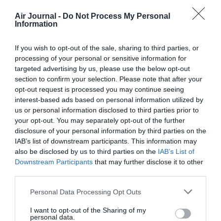
Appel aux lecteurs !
Air Journal -
Do Not Process My Personal
Soutenez Air Journal participez
à son
Information
développement !
If you wish to opt-out of the sale, sharing to third parties, or
processing of your personal or sensitive information for
targeted advertising by us, please use the below opt-out
NOUS SOUTENIR
section to confirm your selection. Please note that after your
opt-out request is processed you may continue seeing
interest-based ads based on personal information utilized by
us or personal information disclosed to third parties prior to
your opt-out. You may separately opt-out of the further
disclosure of your personal information by third parties on the
IAB’s list of downstream participants. This information may
DERNIERS COMMENTAIRES
also be disclosed by us to third parties on the
IAB’s List of
Downstream Participants
that may further disclose it to other
third parties.
Manfou
a commenté l'article :
Personal Data Processing Opt Outs
Pyramides, croisières et mer Rouge : l’Égypte mise sur
I want to opt-out of the Sharing of my
une saison record malgré le contexte géopolitique
personal data.