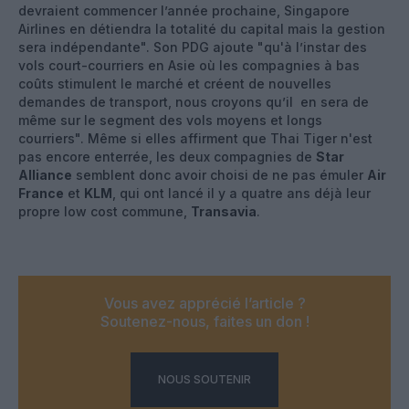
devraient commencer l’année prochaine, Singapore
Airlines en détiendra la totalité du capital mais la gestion
sera indépendante". Son PDG ajoute "qu'à l’instar des
vols court-courriers en Asie où les compagnies à bas
coûts stimulent le marché et créent de nouvelles
demandes de transport, nous croyons qu’il en sera de
même sur le segment des vols moyens et longs
courriers". Même si elles affirment que Thai Tiger n'est
pas encore enterrée, les deux compagnies de
Star
Alliance
semblent donc avoir choisi de ne pas émuler
Air
France
et
KLM
, qui ont lancé il y a quatre ans déjà leur
propre low cost commune,
Transavia
.
Vous avez apprécié l’article ?
Soutenez-nous, faites un don !
NOUS SOUTENIR