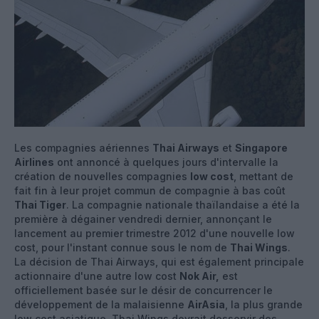
Les compagnies aériennes
Thai Airways
et
Singapore
Airlines
ont annoncé à quelques jours d'intervalle la
création de nouvelles compagnies
low cost
, mettant de
fait fin à leur projet commun de compagnie à bas coût
Thai Tiger
. La compagnie nationale thaïlandaise a été la
première à dégainer vendredi dernier, annonçant le
lancement au premier trimestre 2012 d'une nouvelle low
cost, pour l'instant connue sous le nom de
Thai Wings
.
La décision de Thai Airways, qui est également principale
actionnaire d'une autre low cost
Nok Air,
est
officiellement basée sur le désir de concurrencer le
développement de la malaisienne
AirAsia
, la plus grande
low cost asiatique. Thai Wings devrait desservir des