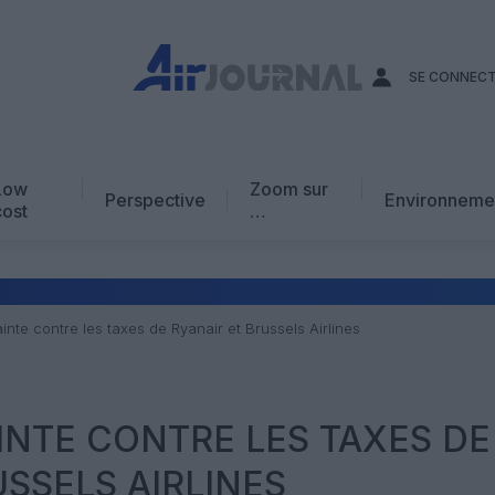
SE CONNEC
Low
Zoom sur
Perspective
Environneme
cost
…
Edito
En chiffres
Avis d’expert
ainte contre les taxes de Ryanair et Brussels Airlines
AJ Académie
Vidéo
AINTE CONTRE LES TAXES DE
USSELS AIRLINES