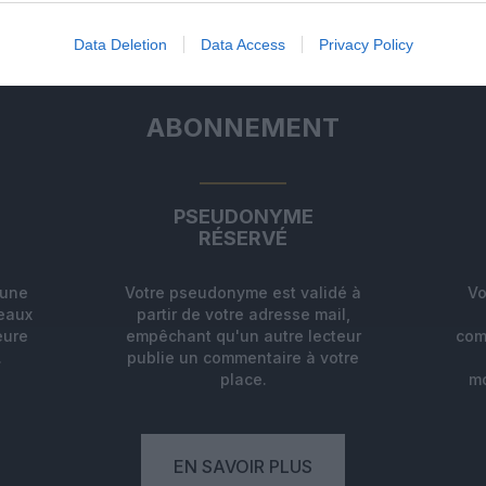
Data Deletion
Data Access
Privacy Policy
ABONNEMENT
PSEUDONYME
RÉSERVÉ
'une
Votre pseudonyme est validé à
Vo
deaux
partir de votre adresse mail,
eure
empêchant qu'un autre lecteur
com
.
publie un commentaire à votre
place.
mo
EN SAVOIR PLUS