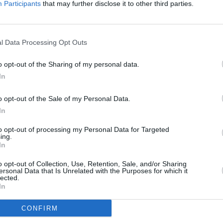
Participants
that may further disclose it to other third parties.
23 août 2011 - 18 h 36 min
 qui font leur travail
RÉPONDRE
l Data Processing Opt Outs
o opt-out of the Sharing of my personal data.
ER UN COMMENTAIRE
In
o opt-out of the Sale of my Personal Data.
In
to opt-out of processing my Personal Data for Targeted
ing.
In
o opt-out of Collection, Use, Retention, Sale, and/or Sharing
ersonal Data that Is Unrelated with the Purposes for which it
lected.
In
CONFIRM