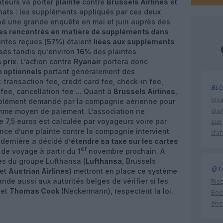
teurs va porter
plainte
contre
Brussels Airlines
et
hats : les suppléments appliqués par ces deux
né une grande enquête en mai et juin auprès des
es rencontrés en matière de suppléments dans
intes reçues (
57%
) étaient
liées aux suppléments
sés tandis qu'environ
16%
des plaintes
 prix
. L’action contre
Ryanair
portera donc
 optionnels
portant généralement des
 transaction fee, credit card fee, check-in fee,
BLU
fee, cancellation fee ... Quant à
Brussels Airlines
,
Visa
pplément demandé par la compagnie aérienne pour
comme moyen de paiement. L’association ne
éte
 7,5 euros est calculée par voyageurs voire par
aux 
nonce d’une plainte contre la compagnie intervient
d’af
dernière a décidé d’
étendre sa taxe sur les cartes
er
de voyage à partir du 1
novembre prochain. A
s du groupe Lufthansa (
Lufthansa
, Brussels
@Ti
et
Austrian Airlines
) mettront en place ce système
e aussi aux autorités belges de vérifier si les
Risq
et
Thomas Cook
(Neckermann), respectent la loi.
Boe
être