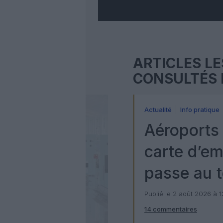
ARTICLES LE
CONSULTÉS 
Actualité
Info pratique
Aéroports 
carte d’e
passe au t
numérique
Publié le 2 août 2026 à 
14 commentaires
Check