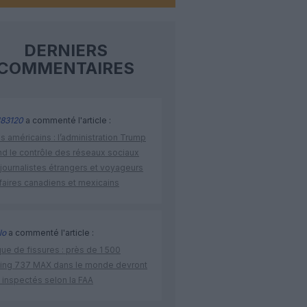
DERNIERS
COMMENTAIRES
83120
a commenté l'article :
s américains : l’administration Trump
nd le contrôle des réseaux sociaux
journalistes étrangers et voyageurs
faires canadiens et mexicains
lo
a commenté l'article :
ue de fissures : près de 1 500
ing 737 MAX dans le monde devront
 inspectés selon la FAA