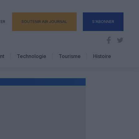
TER
SOUTENIR AIR JOURNAL
S'ABONNER
nt
Technologie
Tourisme
Histoire
Pratique
Hôtellerie
Voyages d’affaires