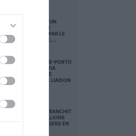
BRUSSELS
AIRLINES : UN
SEMESTRE
PÉNALISÉ PAR LE
KÉROSÈNE,...
BRUXELLES–PORTO
: TRANSAVIA
OUVRE UNE
NOUVELLE LIAISON
LOISIRS...
RYANAIR FRANCHIT
LES 22 MILLIONS
DE PASSAGERS EN
UN MOIS...