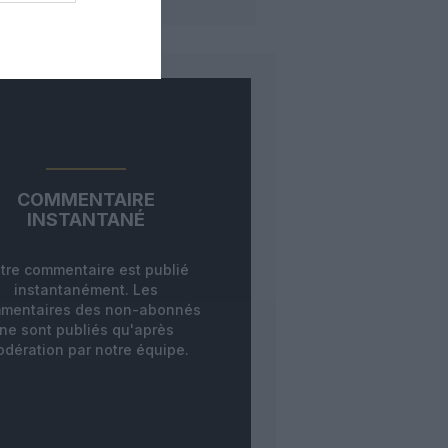
COMMENTAIRE
INSTANTANÉ
tre commentaire est publié
instantanément. Les
mentaires des non-abonnés
ne sont publiés qu'après
dération par notre équipe.