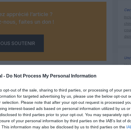
Ceci
z apprécié l’article ?
Inci
-nous, faites un don !
chi
cour
dip
OUS SOUTENIR
Unc
Visa
éte
l -
Do Not Process My Personal Information
aux 
d’af
to opt-out of the sale, sharing to third parties, or processing of your per
formation for targeted advertising by us, please use the below opt-out s
Facebook
Twitter
Pinterest
LinkedIn
Email
Print
r selection. Please note that after your opt-out request is processed y
eing interest-based ads based on personal information utilized by us or
brussels 
disclosed to third parties prior to your opt-out. You may separately opt-
MENTAIRE(S)
losure of your personal information by third parties on the IAB’s list of
. This information may also be disclosed by us to third parties on the
IA