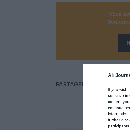
Vous ave
Soutenez
N
Air Journa
PARTAGER L'ARTICLE
If you wish 
sensitive in
confirm you
continue se
information 
COM
further disc
participants