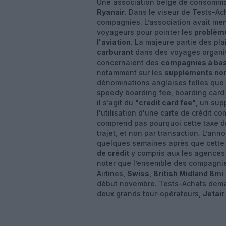
Une association belge de consomma
Ryanair
. Dans le viseur de Tests-Ac
compagnies. L’association avait me
voyageurs pour pointer les
problèm
l'aviation
. La majeure partie des pla
carburant
dans des voyages organi
concernaient des
compagnies à bas
notamment sur les
suppléments non
dénominations anglaises telles que :
speedy boarding fee, boarding card 
il s’agit du
"credit card fee"
, un su
l'utilisation d'une carte de crédit 
comprend pas pourquoi cette taxe de
trajet, et non par transaction. L’an
quelques semaines après que cette 
de crédit
y compris aux les agences 
noter que l’ensemble des compagnie
Airlines,
Swiss
,
British Midland Bmi
début novembre. Tests-Achats demand
deux grands tour-opérateurs,
Jetair