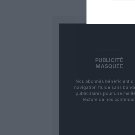
PUBLICITÉ
MASQUÉE
Nos abonnés bénéficient d
navigation fluide sans ban
publicitaires pour une meill
lecture de nos contenus