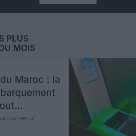
S PLUS
DU MOIS
du Maroc : la
mbarquement
out
 avec Pax
12h00
par Alain Hai