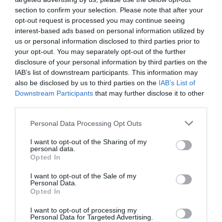
section to confirm your selection. Please note that after your
DERNIERS COMMENTAIRES
opt-out request is processed you may continue seeing
interest-based ads based on personal information utilized by
us or personal information disclosed to third parties prior to
your opt-out. You may separately opt-out of the further
Pas si Cool
a commenté l'article :
disclosure of your personal information by third parties on the
19 h 23 sans escale : le Boeing 777F de National
IAB’s list of downstream participants. This information may
Airlines relie l’Écosse à l’Australie
also be disclosed by us to third parties on the
IAB’s List of
Downstream Participants
that may further disclose it to other
third parties.
Dreamliner
a commenté l'article :
Personal Data Processing Opt Outs
Royal Air Maroc : capacité record pour l’été, mais les
prix des billets d’avion restent sous tension
I want to opt-out of the Sharing of my
personal data.
Opted In
all nippon airways
Japon
peach
I want to opt-out of the Sale of my
Personal Data.
Opted In
LIRE AUSSI
I want to opt-out of processing my
Personal Data for Targeted Advertising.