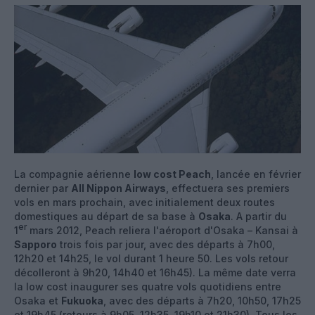
La compagnie aérienne
low cost Peach
, lancée en février
dernier par
All Nippon Airways
, effectuera ses premiers
vols en mars prochain, avec initialement deux routes
domestiques au départ de sa base à
Osaka
. A partir du
er
1
mars 2012, Peach reliera l'aéroport d'Osaka – Kansai à
Sapporo
trois fois par jour, avec des départs à 7h00,
12h20 et 14h25, le vol durant 1 heure 50. Les vols retour
décolleront à 9h20, 14h40 et 16h45). La même date verra
la low cost inaugurer ses quatre vols quotidiens entre
Osaka et
Fukuoka
, avec des départs à 7h20, 10h50, 17h25
et 19h45 (retours à 9h05, 12h35, 19h10 et 21h30). Tous les