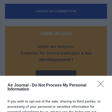
LAISSER UN COMMENTAIRE
FAIRE UN DON
Appel aux lecteurs !
Soutenez Air Journal participez
à son
développement !
NOUS SOUTENIR
Air Journal -
Do Not Process My Personal
Information
If you wish to opt-out of the sale, sharing to third parties, or
processing of your personal or sensitive information for
targeted advertising by us, please use the below opt-out