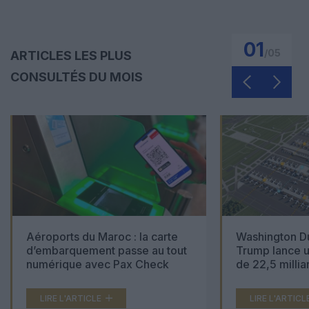
01
/
05
ARTICLES LES PLUS
CONSULTÉS DU MOIS
Aéroports du Maroc : la carte
Washington Du
d’embarquement passe au tout
Trump lance u
numérique avec Pax Check
de 22,5 millia
LIRE L'ARTICLE
LIRE L'ARTICL