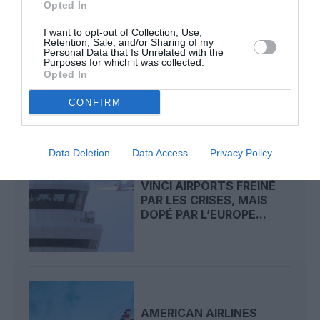
Opted In
I want to opt-out of Collection, Use,
Retention, Sale, and/or Sharing of my
PREMIER OPÉRATEUR DE
Personal Data that Is Unrelated with the
L’EMBRAER E190-E2 AU
Purposes for which it was collected.
JAPON, ANA
Opted In
COMMANDE...
CONFIRM
Data Deletion
Data Access
Privacy Policy
VINCI AIRPORTS FREINÉ
PAR LES CRISES, MAIS
DOPÉ PAR L’EUROPE...
AMERICAN AIRLINES