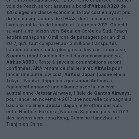
vols de Peach seront assurés à bord d'
Airbus A320
de
180 sièges en classe économie, la low cost en ayant pris
dix en leasing auprès de GECAS, dont la moitié seront
livrés avant la fin de l'année et l'autre en 2012. Objectif
suivant: une liaison vers
Séoul
en Corée du Sud. Peach
espère transporter 6 millions de passagers par an d'ici
2017, qu'il faut comparer aux 3 millions transportés
l'année dernière par la plus grosse low cost japonaise,
Skymark
(dont l'originalité est d'avoir commandé six
Airbus A380
). Reste à savoir si ces ambitions seront
confirmées, ANA venant de s'allier avec
AirAsia
pour
lancer une autre low cost,
AirAsia Japan
(basée elle à
Tokyo – Narita). Rappelons que
Japan Airlines
a
également annoncé une alliance avec la low cost
australienne
Jetstar Airways
, filiale de
Qantas Airways
,
pour lancer en novembre 2012 une nouvelle compagnie à
bas prix: nommée
Jetstar Japan
, elle offrira des vols
entre Narita et Fukuoka, Naha ou Sapporo, puis en 2013
des liaisons vers Hong Kong, Guam ou Hangzhou et
Tianjin en Chine.