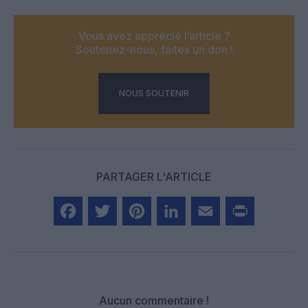
Vous avez apprécié l’article ?
Soutenez-nous, faites un don !
NOUS SOUTENIR
PARTAGER L'ARTICLE
Facebook
Twitter
Pinterest
LinkedIn
Email
Print
Aucun commentaire !