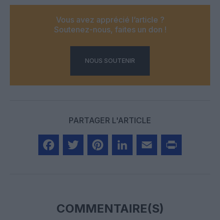
Vous avez apprécié l’article ?
Soutenez-nous, faites un don !
NOUS SOUTENIR
PARTAGER L'ARTICLE
Facebook
Twitter
Pinterest
LinkedIn
Email
Print
COMMENTAIRE(S)