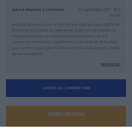
acbard stéphane
a commenté :
14 septembre 2011 - 18 h
14 min
bonjour, j’aimerai savoir s’il existe une aide aux gens natifs de
la réunion et résidant en métropole ayant peu de revenu ou
moyennement par le conseil régional en france car à la
réunion les réunionnais bénéficient d’une aide de 360 euros
pour rendre visite à leur famille habitant à la métropole, merci
de me renseigner.
RÉPONDRE
LAISSER UN COMMENTAIRE
FAIRE UN DON
Appel aux lecteurs !