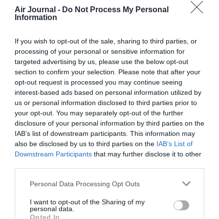
Soutenez Air Journal participez
à son
Air Journal -
Do Not Process My Personal
Information
développement !
If you wish to opt-out of the sale, sharing to third parties, or
processing of your personal or sensitive information for
NOUS SOUTENIR
targeted advertising by us, please use the below opt-out
section to confirm your selection. Please note that after your
opt-out request is processed you may continue seeing
interest-based ads based on personal information utilized by
us or personal information disclosed to third parties prior to
your opt-out. You may separately opt-out of the further
disclosure of your personal information by third parties on the
IAB’s list of downstream participants. This information may
DERNIERS COMMENTAIRES
also be disclosed by us to third parties on the
IAB’s List of
Downstream Participants
that may further disclose it to other
third parties.
Kyle
a commenté l'article :
Personal Data Processing Opt Outs
SWISS : la rentabilité relance le débat sur son
autonomie au sein de Lufthansa Group
I want to opt-out of the Sharing of my
personal data.
Opted In