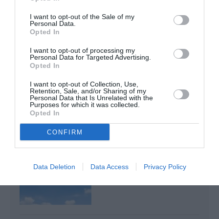
NDR
a commenté l'article :
I want to opt-out of the Sale of my
Personal Data.
Le ciel n’a jamais été aussi chargé : record de 153 359
Opted In
vols commerciaux le 23 juillet 2026
I want to opt-out of processing my
Personal Data for Targeted Advertising.
Opted In
la Réunion
I want to opt-out of Collection, Use,
Retention, Sale, and/or Sharing of my
Personal Data that Is Unrelated with the
Purposes for which it was collected.
LIRE AUSSI
Opted In
CONFIRM
INDIGO SE RETIRE DE LA
Data Deletion
Data Access
Privacy Policy
RÉUNION : LA LIGNE
CHENNAI SUSPENDUE...