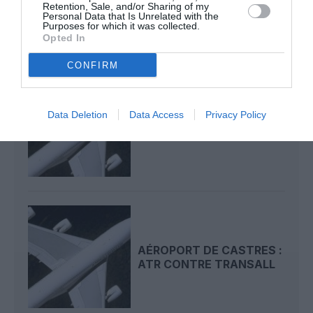
Retention, Sale, and/or Sharing of my
BRIT AIR...
Personal Data that Is Unrelated with the
Purposes for which it was collected.
Opted In
CONFIRM
Data Deletion
Data Access
Privacy Policy
ZOOM SUR L'AVENIR DU
LANNION-PARIS
AÉROPORT DE CASTRES :
ATR CONTRE TRANSALL