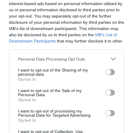
Mathématiques
a commenté l'article :
interest-based ads based on personal information utilized by
19 h 23 sans escale : le Boeing 777F de National
us or personal information disclosed to third parties prior to
Airlines relie l’Écosse à l’Australie
your opt-out. You may separately opt-out of the further
disclosure of your personal information by third parties on the
IAB’s list of downstream participants. This information may
also be disclosed by us to third parties on the
IAB’s List of
Badissi novembri
a commenté l'article :
Downstream Participants
that may further disclose it to other
Nice–Corse : ces vols électriques qui se profilent à
third parties.
l’horizon 2030
Personal Data Processing Opt Outs
I want to opt-out of the Sharing of my
personal data.
airlinair
Opted In
I want to opt-out of the Sale of my
Personal Data.
LIRE AUSSI
Opted In
I want to opt-out of processing my
Personal Data for Targeted Advertising.
Opted In
HOP!-AIR FRANCE : VERS
UNE FUSION D’AIRLINAIR,
I want to opt-out of Collection, Use,