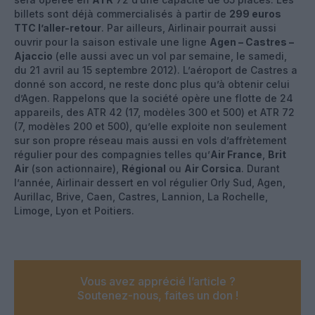
billets sont déjà commercialisés à partir de
299 euros
TTC l’aller-retour
. Par ailleurs, Airlinair pourrait aussi
ouvrir pour la saison estivale une ligne
Agen – Castres –
Ajaccio
(elle aussi avec un vol par semaine, le samedi,
du 21 avril au 15 septembre 2012). L’aéroport de Castres a
donné son accord, ne reste donc plus qu’à obtenir celui
d’Agen. Rappelons que la société opère une flotte de 24
appareils, des ATR 42 (17, modèles 300 et 500) et ATR 72
(7, modèles 200 et 500), qu’elle exploite non seulement
sur son propre réseau mais aussi en vols d’affrètement
régulier pour des compagnies telles qu’
Air France
,
Brit
Air
(son actionnaire),
Régional
ou
Air Corsica
. Durant
l’année, Airlinair dessert en vol régulier Orly Sud, Agen,
Aurillac, Brive, Caen, Castres, Lannion, La Rochelle,
Limoge, Lyon et Poitiers.
Vous avez apprécié l’article ?
Soutenez-nous, faites un don !