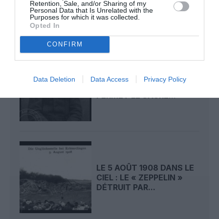
Retention, Sale, and/or Sharing of my
L’ACTUALITÉ
Personal Data that Is Unrelated with the
Purposes for which it was collected.
Opted In
CONFIRM
LE 6 AOÛT 1909 DANS LE
Data Deletion
Data Access
Privacy Policy
CIEL : ROGER SOMMER
PERMET LE SACRE...
LE 5 AOÛT 1908 DANS LE
CIEL : LE « ZEPPELIN »
DÉTRUIT PAR...