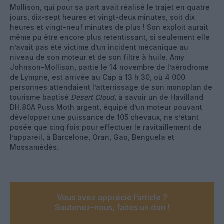
Mollison, qui pour sa part avait réalisé le trajet en quatre
jours, dix-sept heures et vingt-deux minutes, soit dix
heures et vingt-neuf minutes de plus ! Son exploit aurait
même pu être encore plus retentissant, si seulement elle
n’avait pas été victime d’un incident mécanique au
niveau de son moteur et de son filtre à huile. Amy
Johnson-Mollison, partie le 14 novembre de l’aérodrome
de Lympne, est arrivée au Cap à 13 h 30, où 4 000
personnes attendaient l’atterrissage de son monoplan de
tourisme baptisé
Desert Cloud
, à savoir un
de Havilland
DH.80A Puss Moth argent, équipé d’un moteur pouvant
développer une puissance de 105 chevaux, ne s’étant
posée que cinq fois pour effectuer le ravitaillement de
l’appareil, à Barcelone, Oran, Gao, Benguela et
Mossamédès.
Vous avez apprécié l’article ?
Soutenez-nous, faites un don !