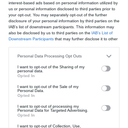
interest-based ads based on personal information utilized by
Pointe‑à‑Pitre – Panama City : Air France ouvre un pont
us or personal information disclosed to third parties prior to
aérien vers l’Amérique latine
your opt-out. You may separately opt-out of the further
disclosure of your personal information by third parties on the
IAB’s list of downstream participants. This information may
also be disclosed by us to third parties on the
IAB’s List of
CHECK LAST
a commenté l'article :
Downstream Participants
that may further disclose it to other
Airbus doit accélérer avec 90 avions par mois
third parties.
nécessaires pour atteindre son objectif
Personal Data Processing Opt Outs
I want to opt-out of the Sharing of my
personal data.
histoire de l'aviation
Opted In
I want to opt-out of the Sale of my
Personal Data.
LIRE AUSSI
Opted In
I want to opt-out of processing my
Personal Data for Targeted Advertising.
LE 7 AOÛT 1909 DANS LE
Opted In
CIEL : ROGER SOMMER
I want to opt-out of Collection, Use,
FAIT ENCORE