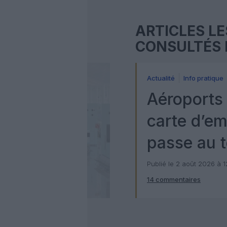
ARTICLES LE
CONSULTÉS 
Actualité
Info pratique
Aéroports 
carte d’e
passe au t
numérique
Publié le 2 août 2026 à 
14 commentaires
Check