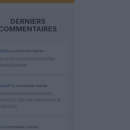
DERNIERS
COMMENTAIRES
GE13
a commenté l'article :
as ouvre une ligne directe entre
ine et Bruxelles
man971
a commenté l'article :
iel n’a jamais été aussi chargé :
ord de 153 359 vols commerciaux le
uillet 2026
as
a commenté l'article :