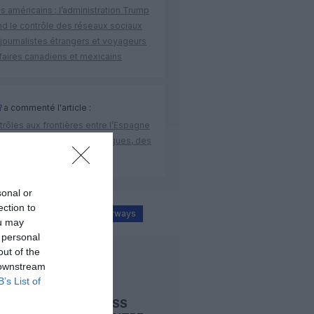
s américains : l’administration Trump
nd le contrôle des réseaux sociaux
journalistes étrangers et voyageurs
faires canadiens et mexicains
R
a commenté l'article :
rôles aux frontières entre l’Espagne
’Italie : des arrivées plus longues, des
respondances à risque
sonal or
ection to
liste noire
yemenia airways
ou may
 personal
out of the
LIRE AUSSI
 downstream
B’s List of
AIR EXPRESS