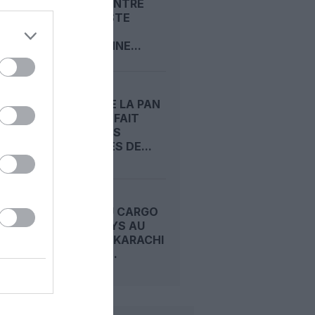
ALGERIA ENTRE
SUR LA LISTE
NOIRE
EUROPÉENNE...
LE DC‑4 DE LA PAN
AM, QUI A FAIT
NAÎTRE LES
CONSIGNES DE...
CRASH DU CARGO
K2 AIRWAYS AU
LARGE DE KARACHI
: L’ÉPAVE...