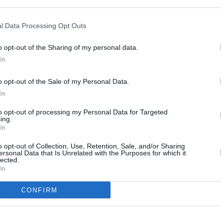
l Data Processing Opt Outs
Facebook
Twitter
Pinterest
LinkedIn
Email
Print
o opt-out of the Sharing of my personal data.
In
un commentaire !
o opt-out of the Sale of my Personal Data.
In
ER UN COMMENTAIRE
to opt-out of processing my Personal Data for Targeted
ing.
In
o opt-out of Collection, Use, Retention, Sale, and/or Sharing
ersonal Data that Is Unrelated with the Purposes for which it
lected.
In
CONFIRM