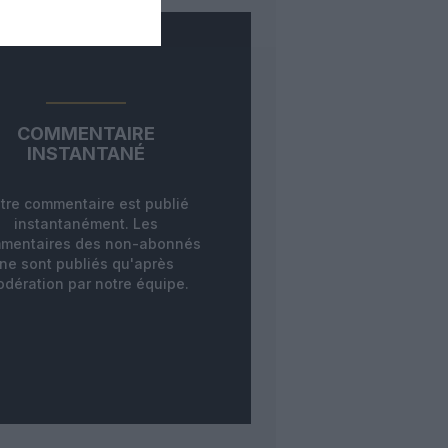
COMMENTAIRE
INSTANTANÉ
tre commentaire est publié
instantanément. Les
mentaires des non-abonnés
ne sont publiés qu'après
dération par notre équipe.