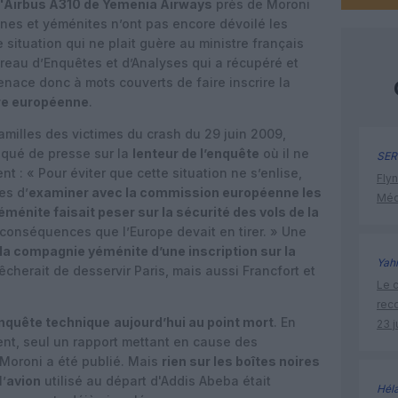
l'Airbus A310 de Yemenia Airways
près de Moroni
nes et yéménites n’ont pas encore dévoilé les
e situation qui ne plait guère au ministre français
ureau d’Enquêtes et d’Analyses qui a récupéré et
menace donc à mots couverts de faire inscrire la
ire européenne
.
familles des victimes du crash du 29 juin 2009,
iqué de presse sur la
lenteur de l’enquête
où il ne
SER
 : « Pour éviter que cette situation ne s’enlise,
Flyn
es d’
examiner avec la commission européenne les
Méd
yéménite faisait peser sur la sécurité des vols de la
 conséquences que l’Europe devait en tirer. » Une
a compagnie yéménite d’une inscription sur la
Yah
pêcherait de desservir Paris, mais aussi Francfort et
Le c
rec
enquête technique
aujourd’hui au point mort
. En
23 j
ent, seul un rapport mettant en cause des
Moroni a été publié. Mais
rien sur les boîtes noires
l’
avion
utilisé au départ d'Addis Abeba était
Hél