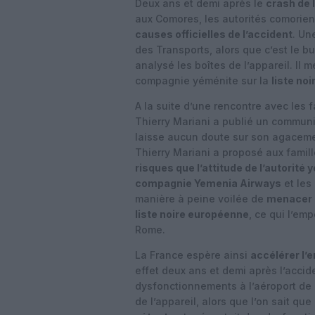
Deux ans et demi après le
crash de 
aux Comores, les autorités comorien
causes officielles de l’accident
. Un
des Transports, alors que c’est le b
analysé les boîtes de l’appareil. Il 
compagnie yéménite sur la
liste no
A la suite d’une rencontre avec les 
Thierry Mariani a publié un commun
laisse aucun doute sur son agacement
Thierry Mariani a proposé aux famill
risques que l’attitude de l’autorité 
compagnie Yemenia Airways
et les
manière à peine voilée de
menacer l
liste noire européenne
, ce qui l’em
Rome.
La France espère ainsi
accélérer l’
effet deux ans et demi après l’accid
dysfonctionnements à l’aéroport de 
de l’appareil, alors que l’on sait que 