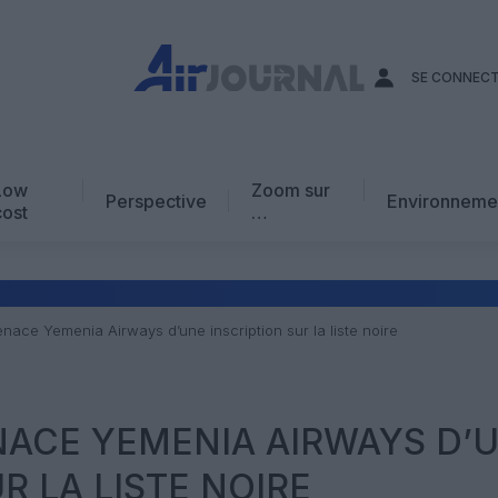
SE CONNEC
Low
Zoom sur
Perspective
Environneme
cost
…
Edito
En chiffres
Avis d’expert
nace Yemenia Airways d’une inscription sur la liste noire
AJ Académie
Vidéo
NACE YEMENIA AIRWAYS D’
R LA LISTE NOIRE