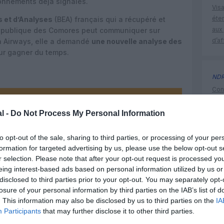
onnements déjà signalés.
Visa
éte
 et d’Analyses
(BEA) français qui a récupéré et
aux 
République des Comores peut communiquer sur
d’af
a Airways, elle a demandé
une nouvelle analyse des
our gagner du temps.
ND
Cont
et l
z apprécié l’article ?
cor
l -
Do Not Process My Personal Information
-nous, faites un don !
to opt-out of the sale, sharing to third parties, or processing of your per
formation for targeted advertising by us, please use the below opt-out s
crash
OUS SOUTENIR
r selection. Please note that after your opt-out request is processed y
eing interest-based ads based on personal information utilized by us or
disclosed to third parties prior to your opt-out. You may separately opt-
losure of your personal information by third parties on the IAB’s list of
. This information may also be disclosed by us to third parties on the
IA
Participants
that may further disclose it to other third parties.