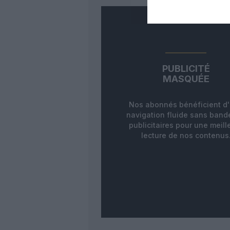
PUBLICITÉ
MASQUÉE
Nos abonnés bénéficient d
navigation fluide sans ban
publicitaires pour une meill
lecture de nos contenus