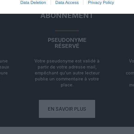
Data Deletion
Data Access
Privacy Policy
ABONNEMENT
PSEUDONYME
RÉSERVÉ
'une
Votre pseudonyme est validé à
Vo
deaux
partir de votre adresse mail,
eure
empêchant qu'un autre lecteur
com
.
publie un commentaire à votre
place.
mo
EN SAVOIR PLUS