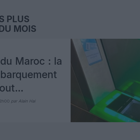
S PLUS
DU MOIS
du Maroc : la
mbarquement
out
 avec Pax
12h00
par Alain Hai