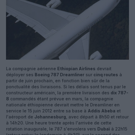
La compagnie aérienne
Ethiopian Airlines
devrait
déployer ses
Boeing 787 Dreamliner
sur
cinq routes
à
partir de juin prochain, en fonction bien sûr de la
ponctualité des livraisons. Si les délais sont tenus par le
constructeur américain, la première livraison des
dix 787-
8
commandés étant prévue en mars, la compagnie
nationale éthiopienne devrait mettre le Dreamliner en
service le 15 juin 2012 entre sa base à
Addis Abeba
et
l'aéroport de
Johannesburg
, avec départ à 8h50 et retour
à 14h20. Une heure trente après l'arrivée de cette
rotation inaugurale, le 787 s'envolera vers
Dubaï
à 22h15
(retour prévu le lendemain à 4h30), sur le second des