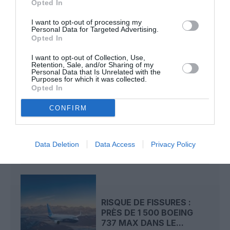
Opted In
787 dreamliner
boeing
comparateur
Ethiopian airlines
I want to opt-out of processing my
Personal Data for Targeted Advertising.
Opted In
LIRE AUSSI
I want to opt-out of Collection, Use,
Retention, Sale, and/or Sharing of my
Personal Data that Is Unrelated with the
Purposes for which it was collected.
Opted In
LIVRAISONS D’AVIONS AU
CONFIRM
PREMIER SEMESTRE 2026
: AIRBUS ET...
Data Deletion
Data Access
Privacy Policy
RISQUE DE FISSURES :
PRÈS DE 1 500 BOEING
737 MAX DANS LE...