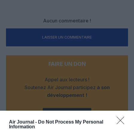
Aucun commentaire !
LAISSER UN COMMENTAIRE
FAIRE UN DON
Appel aux lecteurs !
Soutenez Air Journal participez
à son
développement !
NOUS SOUTENIR
Air Journal -
Do Not Process My Personal
Information