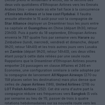
deux vols quotidiens d'Ethiopian Airlines vers les Emirats
Arabes Unis – une route où elle fait face à la concurrence
d'
Emirates Airlines
et la
low cost Flydubai
. Il faudra
ensuite attendre le 15 août pour voir la compagnie de
Star Alliance
déployer un Dreamliner tous les jours entre
sa capitale et
Guangzhou
en Chine (départ 0h30, retour
23h00). Puis à partir du 18 septembre, Ethiopian Airlines
enverra le 787 quatre fois par semaine vers
Harare
au
Zimbabwe (lundi, mercredi, vendredi et dimanche, départ
9h20, retour 14h40) et les trois autres jours vers Lusaka
en
Zambie
(départ 9h20, retour 14h40), ces deux villes
étant jusqu'à cette date reliées par une seule route.
Rappelons que le Dreamliner d'Ethiopian Airlines pourra
emporter 24 passagers en classe Affaires et 246 en
Economie, une configuration similaire à celle adoptée par
la compagnie de lancement
All Nippon Airways
(270 ou
158 places selon les destinations) mais plus dense que
celles de
Japan Airlines
(186),
United Airlines
(219) ou
LOT Polish Airlines
(252). Cet été verra d'autre part la
compagnie réduire ses fréquences vers
Bangkok
(5 vols
par semaine au lieu de 11), passer de trois à quatre
rotations hebdomadaires sur sa nouvelle route vers les