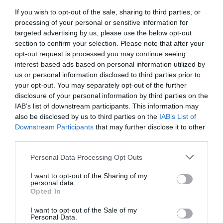
If you wish to opt-out of the sale, sharing to third parties, or
processing of your personal or sensitive information for
targeted advertising by us, please use the below opt-out
section to confirm your selection. Please note that after your
DERNIERS COMMENTAIRES
opt-out request is processed you may continue seeing
interest-based ads based on personal information utilized by
us or personal information disclosed to third parties prior to
your opt-out. You may separately opt-out of the further
Kyle
a commenté l'article :
disclosure of your personal information by third parties on the
Ryanair au Maroc : un programme hivernal record pour
IAB’s list of downstream participants. This information may
relier le Royaume à 14 pays européens
also be disclosed by us to third parties on the
IAB’s List of
Downstream Participants
that may further disclose it to other
third parties.
Mamadou DIALLO
a commenté l'article :
Personal Data Processing Opt Outs
44° d’inclinaison lors d’une remise de gaz par Aer
Lingus : l’enquête irlandaise détaille une perte de
I want to opt-out of the Sharing of my
personal data.
conscience de la situation en approche
Opted In
I want to opt-out of the Sale of my
Personal Data.