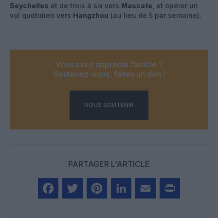
Seychelles
et de trois à six vers
Mascate
, et opérer un
vol quotidien vers
Hangzhou
(au lieu de 5 par semaine).
Vous avez apprécié l’article ?
Soutenez-nous, faites un don !
NOUS SOUTENIR
PARTAGER L'ARTICLE
Facebook
Twitter
Pinterest
LinkedIn
Email
Print