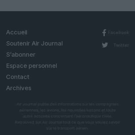
Accueil
Facebook
Soutenir Air Journal
Twitter
S’abonner
Espace personnel
Contact
Archives
Air Journal publie des informations sur les compagnies
aériennes, les avions, les nouvelles liaisons et toute
autre actualité concernant l’aéronautique civile.
Retrouvez sur Air Journal tout ce que vous voulez savoir
sur le transport aérien.