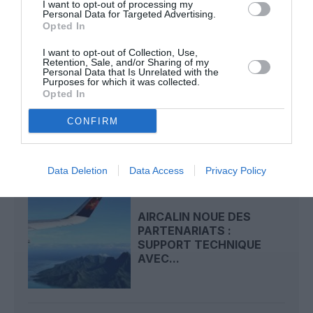
I want to opt-out of processing my
Personal Data for Targeted Advertising.
LIRE AUSSI
Opted In
I want to opt-out of Collection, Use,
Retention, Sale, and/or Sharing of my
Personal Data that Is Unrelated with the
Purposes for which it was collected.
POINTE‑À‑PITRE –
Opted In
PANAMA CITY : AIR
FRANCE OUVRE UN
CONFIRM
PONT...
Data Deletion
Data Access
Privacy Policy
AIRCALIN NOUE DES
PARTENARIATS :
SUPPORT TECHNIQUE
AVEC...