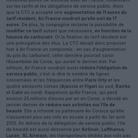
sur les tarifs et les obligations de service public. Alors
que la CTC a accepté une
augmentation de 11 euros du
tarif résident
,
Air France voudrait qu’elle soit de 17
euros
. De plus, la compagnie réclame la possibilité de
modifier ce tarif
autant que nécessaire,
en fonction de la
hausse du carburant
. Or la fixation du tarif résident est
une prérogative des élus. La CTC devait donc proposer
hier à Air France un compromis : en cas d’augmentation
du prix du carburant, cette dernière pourrait saisir
l’Assemblée de Corse, qui aurait le dernier mot. Par
ailleurs, Air France voudrait aussi
réduire l’obligation de
service public
, c’est-à-dire le nombre de lignes
concernées et les fréquences entre
Paris Orly
et les
quatre aéroports corses (
Ajaccio
et
Figari
au sud,
Bastia
et
Calvi
au nord). Rappelons qu’Air France, qui perd
environ 25 millions d’euros par an en Corse, a décidé en
janvier dernier de
réduire ses activités sur l’île de
beauté
. Elle a informé sa partenaire Air Corsica qu’elle
n’assurerait plus ses vols en escale à partir du 1er avril
2012. En dehors de la délégation de service public, l’île
de beauté est aussi desservie par
Airlinair
,
Lufthansa
,
Luxair
,
XL Airways
, les transporteurs dédiés aux vols pas