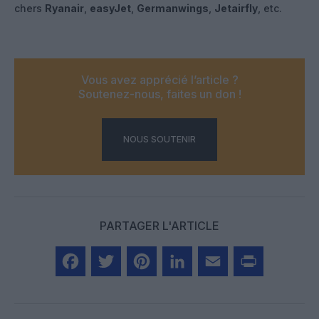
chers
Ryanair
,
easyJet
,
Germanwings
,
Jetairfly
, etc.
Vous avez apprécié l’article ?
Soutenez-nous, faites un don !
NOUS SOUTENIR
PARTAGER L'ARTICLE
Facebook
Twitter
Pinterest
LinkedIn
Email
Print