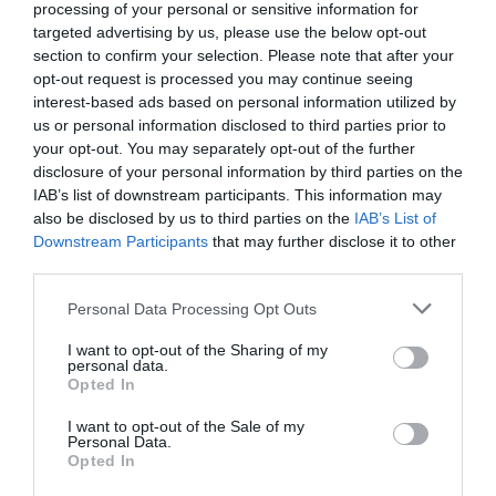
processing of your personal or sensitive information for
targeted advertising by us, please use the below opt-out
section to confirm your selection. Please note that after your
opt-out request is processed you may continue seeing
DERNIERS COMMENTAIRES
interest-based ads based on personal information utilized by
us or personal information disclosed to third parties prior to
your opt-out. You may separately opt-out of the further
disclosure of your personal information by third parties on the
atplhkt
a commenté l'article :
IAB’s list of downstream participants. This information may
Contrôles aux frontières entre l’Espagne et l’Italie : des
also be disclosed by us to third parties on the
IAB’s List of
arrivées plus longues, des correspondances à risque
Downstream Participants
that may further disclose it to other
third parties.
Personal Data Processing Opt Outs
Manfou
a commenté l'article :
Pyramides, croisières et mer Rouge : l’Égypte mise sur
I want to opt-out of the Sharing of my
personal data.
une saison record malgré le contexte géopolitique
Opted In
I want to opt-out of the Sale of my
Personal Data.
Air Corsica
air france
Corse
Orly
vol pas cher
Opted In