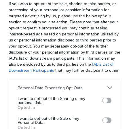
If you wish to opt-out of the sale, sharing to third parties, or
processing of your personal or sensitive information for
targeted advertising by us, please use the below opt-out
section to confirm your selection. Please note that after your
opt-out request is processed you may continue seeing
DERNIERS COMMENTAIRES
interest-based ads based on personal information utilized by
us or personal information disclosed to third parties prior to
your opt-out. You may separately opt-out of the further
disclosure of your personal information by third parties on the
GVA1112
a commenté l'article :
IAB’s list of downstream participants. This information may
19 h 23 sans escale : le Boeing 777F de National
also be disclosed by us to third parties on the
IAB’s List of
Airlines relie l’Écosse à l’Australie
Downstream Participants
that may further disclose it to other
third parties.
Personal Data Processing Opt Outs
Pas si Cool
a commenté l'article :
19 h 23 sans escale : le Boeing 777F de National
I want to opt-out of the Sharing of my
Airlines relie l’Écosse à l’Australie
personal data.
Opted In
I want to opt-out of the Sale of my
Personal Data.
aeroport
air france
contrôle aérien
contrôleurs
Opted In