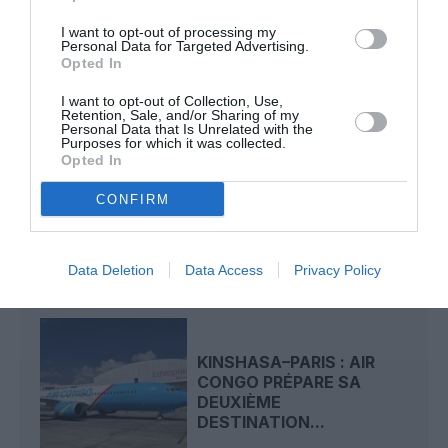
grève
Lille
I want to opt-out of processing my
Personal Data for Targeted Advertising.
Opted In
LIRE AUSSI
I want to opt-out of Collection, Use,
Retention, Sale, and/or Sharing of my
Personal Data that Is Unrelated with the
Purposes for which it was collected.
Opted In
REDEVANCES
AÉROPORTUAIRES : LE
CONFIRM
SCARA CONTESTE LES
HAUSSES...
Data Deletion
Data Access
Privacy Policy
KINSHASA–PARIS : AIR
CONGO PRÉPARE SA
DEUXIÈME
DESTINATION...