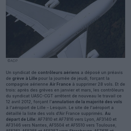
©ADP
Un syndicat de
contrôleurs aériens
a déposé un préavis
de
grève
à Lille
pour la journée de jeudi, forçant la
compagnie aérienne
Air France
à supprimer 28 vols. Et de
trois: après des grèves en janvier et mars, les contrôleurs
du syndicat UASC-CGT arrêtent de nouveau le travail ce
12 avril 2012, forçant l'
annulation de la majorité des vols
à l'aéroport de Lille – Lesquin. Le site de l'aéroport a
détaillé la liste des vols d'Air France supprimés.
Au
départ de Lille
: AF7810 et AF7816 vers Lyon, AF3140 et
AF3146 vers Nantes, AF5504 et AF5510 vers Toulouse,
AF5351, AF5355 et AF5357 vers Strasbourg, AF7615 et