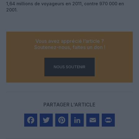
1,64 millions de voyageurs en 2011, contre 970 000 en
2001.
Vous avez apprécié l’article ?
Soutenez-nous, faites un don !
NOUS SOUTENIR
PARTAGER L'ARTICLE
Facebook
Twitter
Pinterest
LinkedIn
Email
Print