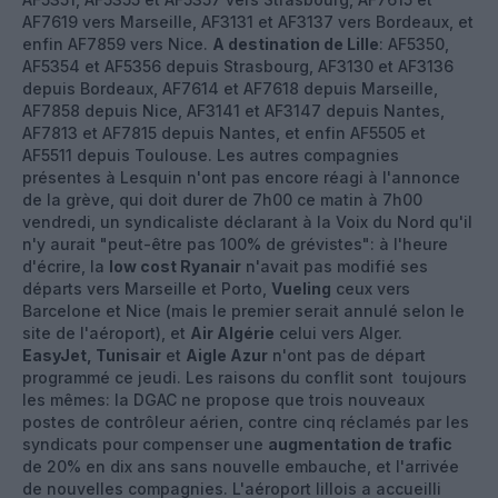
AF7619 vers Marseille, AF3131 et AF3137 vers Bordeaux, et
enfin AF7859 vers Nice.
A destination de Lille
: AF5350,
AF5354 et AF5356 depuis Strasbourg, AF3130 et AF3136
depuis Bordeaux, AF7614 et AF7618 depuis Marseille,
AF7858 depuis Nice, AF3141 et AF3147 depuis Nantes,
AF7813 et AF7815 depuis Nantes, et enfin AF5505 et
AF5511 depuis Toulouse. Les autres compagnies
présentes à Lesquin n'ont pas encore réagi à l'annonce
de la grève, qui doit durer de 7h00 ce matin à 7h00
vendredi, un syndicaliste déclarant à la Voix du Nord qu'il
n'y aurait "peut-être pas 100% de grévistes": à l'heure
d'écrire, la
low cost Ryanair
n'avait pas modifié ses
départs vers Marseille et Porto,
Vueling
ceux vers
Barcelone et Nice (mais le premier serait annulé selon le
site de l'aéroport), et
Air Algérie
celui vers Alger.
EasyJet, Tunisair
et
Aigle Azur
n'ont pas de départ
programmé ce jeudi. Les raisons du conflit sont toujours
les mêmes: la DGAC ne propose que trois nouveaux
postes de contrôleur aérien, contre cinq réclamés par les
syndicats pour compenser une
augmentation de trafic
de 20% en dix ans sans nouvelle embauche, et l'arrivée
de nouvelles compagnies. L'aéroport lillois a accueilli