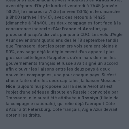
avec départs d’Orly le lundi et vendredi à 7h45 (arrivée
13h25), le mercredi à 7h35 (arrivée 13h15) et le dimanche
à 8h00 (arrivée 14h40), avec des retours à 14h25
(dimanche à 14h40). Les deux compagnies font face à la
concurrence indirecte d’
Air France
et
Aeroflot
, qui
proposent jusqu’à dix vols par jour à CDG. Les vols d’Aigle
Azur deviendront quotidiens dès le 18 septembre tandis
que Transaero, dont les premiers vols seraient pleins à
90%, envisage déjà le déploiement d’un appareil plus
gros sur cette ligne. Rappelons qu’en mars dernier, les
gouvernements français et russe avait signé un accord
afin d’ouvrir les liaisons entre les deux pays à deux
nouvelles compagnies, une pour chaque pays. Si c’est
chose faite entre les deux capitales, la liaison Moscou –
Nice
(aujourd’hui proposée par la seule Aeroflot) est
l’objet d’une sérieuse dispute en Russie : convoitée par
Transaero, elle aurait été attribuée à
Rossiya
(filiale de
la compagnie nationale), qui relie déjà l’aéroport Côte
d’Azur à St Petersburg. Côté français, Aigle Azur devrait
obtenir les droits.