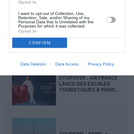
Opted In
I want to opt-out of Collection, Use,
Retention, Sale, and/or Sharing of my
BEOND INVESTIT DANS
Personal Data that Is Unrelated with the
Purposes for which it was collected.
256 SIÈGES INCLINABLES
Opted In
À L’HORIZONTALE...
CONFIRM
Data Deletion
Data Access
Privacy Policy
STOPOVER : AIR FRANCE
LANCE DES ESCALES
TOURISTIQUES À PARIS...
TOURISME : PARIS, «