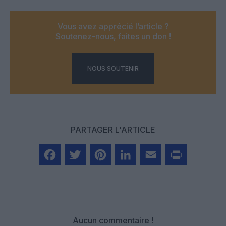
Vous avez apprécié l’article ?
Soutenez-nous, faites un don !
NOUS SOUTENIR
PARTAGER L'ARTICLE
Facebook
Twitter
Pinterest
LinkedIn
Email
Print
Aucun commentaire !