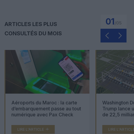
01
/
05
ARTICLES LES PLUS
CONSULTÉS DU MOIS
Aéroports du Maroc : la carte
Washington Du
d’embarquement passe au tout
Trump lance u
numérique avec Pax Check
de 22,5 millia
LIRE L'ARTICLE
LIRE L'ARTICL