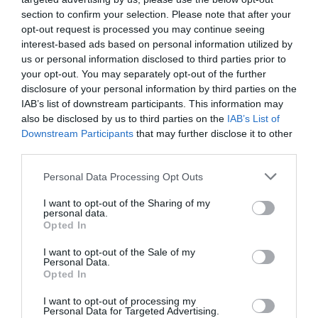
section to confirm your selection. Please note that after your
DERNIERS COMMENTAIRES
opt-out request is processed you may continue seeing
interest-based ads based on personal information utilized by
us or personal information disclosed to third parties prior to
your opt-out. You may separately opt-out of the further
Nico
a commenté l'article :
disclosure of your personal information by third parties on the
A380 de Lufthansa : les « vrais » sièges hublot en
IAB’s list of downstream participants. This information may
classe Affaires deviennent payants
also be disclosed by us to third parties on the
IAB’s List of
Downstream Participants
that may further disclose it to other
third parties.
Serge13
a commenté l'article :
Personal Data Processing Opt Outs
Pointe‑à‑Pitre – Panama City : Air France ouvre un pont
aérien vers l’Amérique latine
I want to opt-out of the Sharing of my
personal data.
Opted In
aigle azur
moscou
Paris
Transaero
I want to opt-out of the Sale of my
Personal Data.
Opted In
LIRE AUSSI
I want to opt-out of processing my
Personal Data for Targeted Advertising.