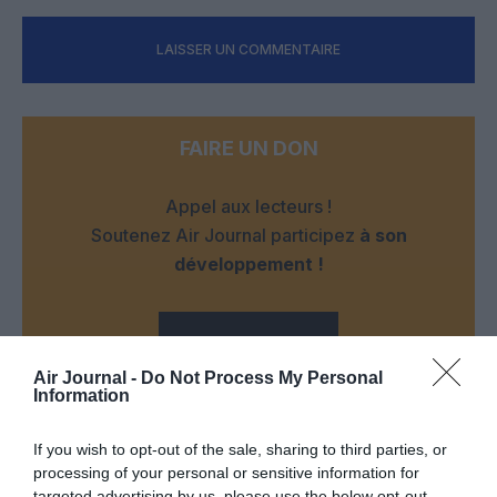
LAISSER UN COMMENTAIRE
FAIRE UN DON
Appel aux lecteurs !
Soutenez Air Journal participez
à son
développement !
NOUS SOUTENIR
Air Journal -
Do Not Process My Personal
Information
If you wish to opt-out of the sale, sharing to third parties, or
processing of your personal or sensitive information for
targeted advertising by us, please use the below opt-out