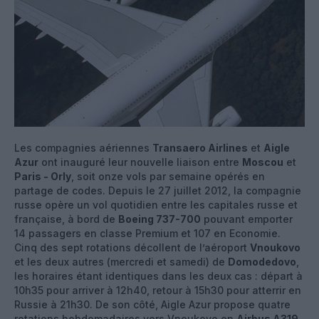
Les compagnies aériennes
Transaero Airlines
et
Aigle
Azur
ont inauguré leur nouvelle liaison entre
Moscou
et
Paris - Orly
, soit onze vols par semaine opérés en
partage de codes. Depuis le 27 juillet 2012, la compagnie
russe opère un vol quotidien entre les capitales russe et
française, à bord de
Boeing 737-700
pouvant emporter
14 passagers en classe Premium et 107 en Economie.
Cinq des sept rotations décollent de l’aéroport
Vnoukovo
et les deux autres (mercredi et samedi) de
Domodedovo
,
les horaires étant identiques dans les deux cas : départ à
10h35 pour arriver à 12h40, retour à 15h30 pour atterrir en
Russie à 21h30. De son côté, Aigle Azur propose quatre
rotations hebdomadaires vers Vnoukovo en
Airbus A319
,